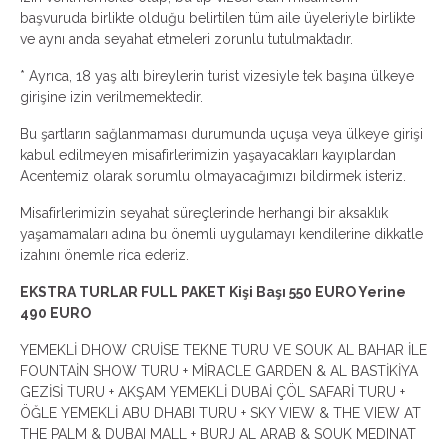
başvuruda birlikte olduğu belirtilen tüm aile üyeleriyle birlikte
ve aynı anda seyahat etmeleri zorunlu tutulmaktadır.
* Ayrıca, 18 yaş altı bireylerin turist vizesiyle tek başına ülkeye
girişine izin verilmemektedir.
Bu şartların sağlanmaması durumunda uçuşa veya ülkeye girişi
kabul edilmeyen misafirlerimizin yaşayacakları kayıplardan
Acentemiz olarak sorumlu olmayacağımızı bildirmek isteriz.
Misafirlerimizin seyahat süreçlerinde herhangi bir aksaklık
yaşamamaları adına bu önemli uygulamayı kendilerine dikkatle
izahını önemle rica ederiz.
EKSTRA TURLAR FULL PAKET Kişi Başı 550 EURO Yerine
490 EURO
YEMEKLİ DHOW CRUİSE TEKNE TURU VE SOUK AL BAHAR İLE
FOUNTAİN SHOW TURU + MİRACLE GARDEN & AL BASTİKİYA
GEZİSİ TURU + AKŞAM YEMEKLİ DUBAİ ÇÖL SAFARİ TURU +
ÖĞLE YEMEKLİ ABU DHABI TURU + SKY VIEW & THE VIEW AT
THE PALM & DUBAI MALL + BURJ AL ARAB & SOUK MEDINAT