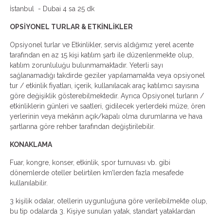
İstanbul - Dubai 4 sa 25 dk
OPSİYONEL TURLAR & ETKİNLİKLER
Opsiyonel turlar ve Etkinlikler, servis aldığımız yerel acente
tarafından en az 15 kişi katılım şartı ile düzenlenmekte olup,
katılım zorunluluğu bulunmamaktadır. Yeterli sayı
sağlanamadığı takdirde geziler yapılamamakta veya opsiyonel
tur / etkinlik fiyatları, içerik, kullanılacak araç katılımcı sayısına
göre değişiklik gösterebilmektedir. Ayrıca Opsiyonel turların /
etkinliklerin günleri ve saatleri, gidilecek yerlerdeki müze, ören
yerlerinin veya mekânın açık/kapalı olma durumlarına ve hava
şartlarına göre rehber tarafından değiştirilebilir.
KONAKLAMA
Fuar, kongre, konser, etkinlik, spor turnuvası vb. gibi
dönemlerde oteller belirtilen km’lerden fazla mesafede
kullanılabilir.
3 kişilik odalar, otellerin uygunluğuna göre verilebilmekte olup,
bu tip odalarda 3. Kişiye sunulan yatak, standart yataklardan