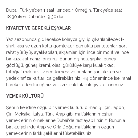
Dubai, Türkiye’den 1 saat ileridedir. Örneğin, Türkiye’de saat
18:30 iken Dubai’de 19:30’dur.
KIYAFET VE GEREKLİ EŞYALAR
Yaz sezonunda gidilecekse kolayca giyilip çıkarılabilecek t-
shirt, kısa ve uzun kollu gömlekler, pamuklu pantolonlar, şort,
rahat yürüyüş ayakkabıları, akşamları için ince bir mont ve ince
bir kazak almanızı öneririz. Bunun dışında; şapka, güneş
gözlüğü, güneş kremi, olası gürültüye karşı kulak tıkacı,
fotoğraf makinesi, video kamera ve bunların şarj aletleri ve
yedek hafıza kartları da getirebilirsiniz. Kış döneminde ise, rahat
hareket edebileceğiniz ve sizi sıcak tutacak giysiler öneririz.
YEMEK KÜLTÜRÜ
Şehrin kendine özgü bir yemek kültürü olmadığı için Japon,
Çin, Meksika, İtalya, Türk, Arap gibi mutfakların meşhur
yemeklerinin örneklerine Dubai'de rastlayabilirsiniz. Bununla
birlikte şehirde Arap ve Orta Doğu mutfaklarının özgün
yemeklerinin farklı şekillerini tüketebilirsiniz.