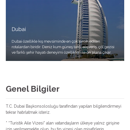
Dubai
Dubai özellikle kış mevsiminde en çok tercih edilen
rotalardan biridir. Deniz kum güneş tatili, alışveriş, çöl gezisi
ve farklı şehir hayatı deneyimi özellikleri ile ön plana çıkar.
Genel Bilgiler
T.C. Dubai Başkonsolosluğu tarafından yapılan bilgilendirmeyi
tekrar hatırlatmak isteriz.
* “Turistik Aile Vizesi” alan vatandaşların ülkeye yalnız girişine
izin verilmemekte olup, bu tip vizesi olan misafirlerin