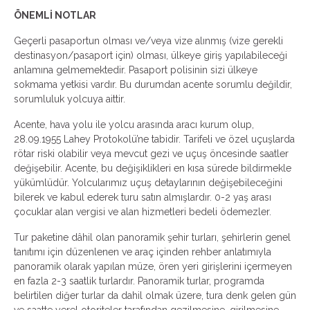
ÖNEMLİ NOTLAR
Geçerli pasaportun olması ve/veya vize alınmış (vize gerekli
destinasyon/pasaport için) olması, ülkeye giriş yapılabileceği
anlamına gelmemektedir. Pasaport polisinin sizi ülkeye
sokmama yetkisi vardır. Bu durumdan acente sorumlu değildir,
sorumluluk yolcuya aittir.
Acente, hava yolu ile yolcu arasında aracı kurum olup,
28.09.1955 Lahey Protokolü’ne tabidir. Tarifeli ve özel uçuşlarda
rötar riski olabilir veya mevcut gezi ve uçuş öncesinde saatler
değişebilir. Acente, bu değişiklikleri en kısa sürede bildirmekle
yükümlüdür. Yolcularımız uçuş detaylarının değişebileceğini
bilerek ve kabul ederek turu satın almışlardır. 0-2 yaş arası
çocuklar alan vergisi ve alan hizmetleri bedeli ödemezler.
Tur paketine dâhil olan panoramik şehir turları, şehirlerin genel
tanıtımı için düzenlenen ve araç içinden rehber anlatımıyla
panoramik olarak yapılan müze, ören yeri girişlerini içermeyen
en fazla 2-3 saatlik turlardır. Panoramik turlar, programda
belirtilen diğer turlar da dahil olmak üzere, tura denk gelen gün