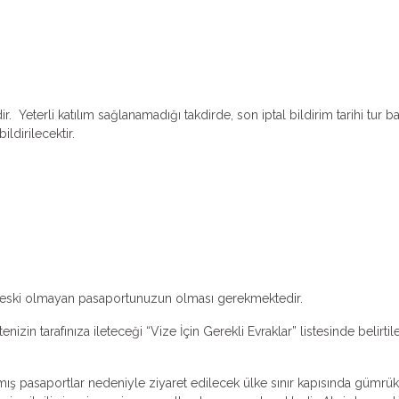
. Yeterli katılım sağlanamadığı takdirde, son iptal bildirim tarihi tur b
ildirilecektir.
dan eski olmayan pasaportunuzun olması gerekmektedir.
izin tarafınıza ileteceği “Vize İçin Gerekli Evraklar” listesinde belirt
amış pasaportlar nedeniyle ziyaret edilecek ülke sınır kapısında gümrük