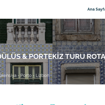
Ana Sayf
DÜLÜS & PORTEKIZ TURU ROTA
alensiya - Porto - Lizbon