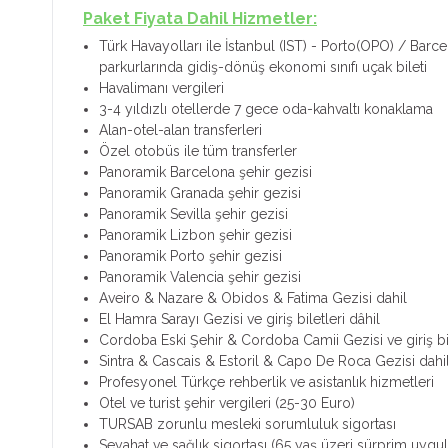
Paket Fiyata Dahil Hizmetler:
Türk Havayolları ile İstanbul (IST) - Porto(OPO) / Barc
parkurlarında gidiş-dönüş ekonomi sınıfı uçak bileti
Havalimanı vergileri
3-4 yıldızlı otellerde 7 gece oda-kahvaltı konaklama
Alan-otel-alan transferleri
Özel otobüs ile tüm transferler
Panoramik Barcelona şehir gezisi
Panoramik Granada şehir gezisi
Panoramik Sevilla şehir gezisi
Panoramik Lizbon şehir gezisi
Panoramik Porto şehir gezisi
Panoramik Valencia şehir gezisi
Aveiro & Nazare & Obidos & Fatima Gezisi dahil
El Hamra Sarayı Gezisi ve giriş biletleri dâhil
Cordoba Eski Şehir & Cordoba Camii Gezisi ve giriş bil
Sintra & Cascais & Estoril & Capo De Roca Gezisi dahi
Profesyonel Türkçe rehberlik ve asistanlık hizmetleri
Otel ve turist şehir vergileri (25-30 Euro)
TURSAB zorunlu mesleki sorumluluk sigortası
Seyahat ve sağlık sigortası (65 yaş üzeri sürprim uygul