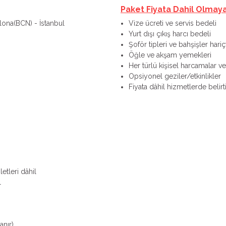
Paket Fiyata Dahil Olmay
elona(BCN) - İstanbul
Vize ücreti ve servis bedeli
Yurt dışı çıkış harcı bedeli
Şoför tipleri ve bahşişler hariçt
Öğle ve akşam yemekleri
Her türlü kişisel harcamalar ve 
Opsiyonel geziler/etkinlikler
Fiyata dâhil hizmetlerde belir
etleri dâhil
l
anır)