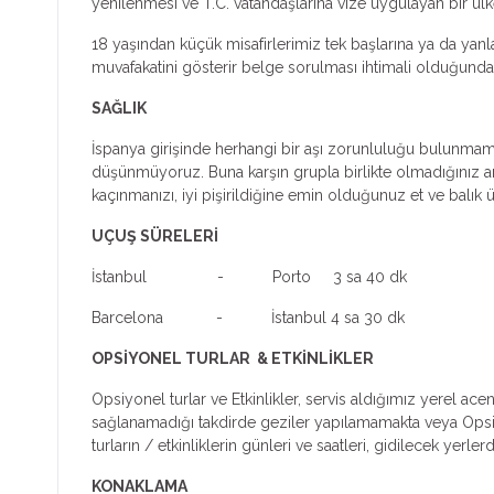
yenilenmesi ve T.C. vatandaşlarına vize uygulayan bir ülk
18 yaşından küçük misafirlerimiz tek başlarına ya da yan
muvafakatini gösterir belge sorulması ihtimali olduğundan
SAĞLIK
İspanya girişinde herhangi bir aşı zorunluluğu bulunmamakt
düşünmüyoruz. Buna karşın grupla birlikte olmadığınız an
kaçınmanızı, iyi pişirildiğine emin olduğunuz et ve bal
UÇUŞ SÜRELERİ
İstanbul - Porto 3 sa 40 dk
Barcelona - İstanbul 4 sa 30 dk
OPSİYONEL TURLAR & ETKİNLİKLER
Opsiyonel turlar ve Etkinlikler, servis aldığımız yerel ac
sağlanamadığı takdirde geziler yapılamamakta veya Opsiyone
turların / etkinliklerin günleri ve saatleri, gidilecek yer
KONAKLAMA