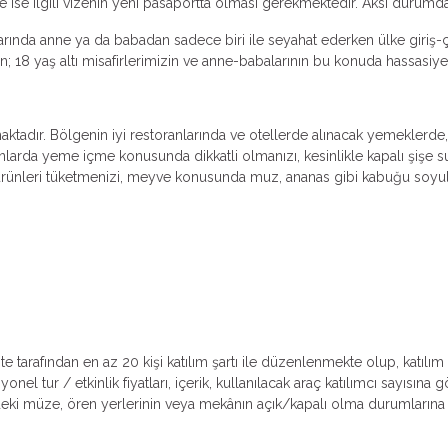
e ise ilgili vizenin yeni pasaportta olması gerekmektedir. Aksi durumda
larında anne ya da babadan sadece biri ile seyahat ederken ülke giriş
; 18 yaş altı misafirlerimizin ve anne-babalarının bu konuda hassasiye
adır. Bölgenin iyi restoranlarında ve otellerde alınacak yemeklerde, sa
larda yeme içme konusunda dikkatli olmanızı, kesinlikle kapalı şişe s
ık ürünleri tüketmenizi, meyve konusunda muz, ananas gibi kabuğu soy
ente tarafından en az 20 kişi katılım şartı ile düzenlenmekte olup, katıl
l tur / etkinlik fiyatları, içerik, kullanılacak araç katılımcı sayısına
lerdeki müze, ören yerlerinin veya mekânın açık/kapalı olma durumlarına v