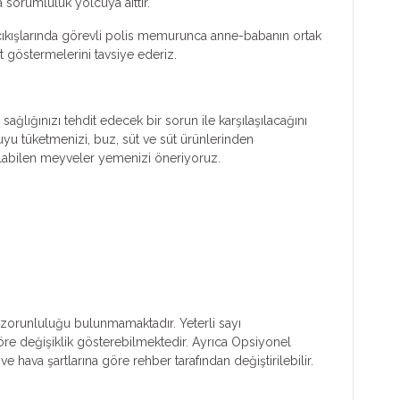
 sorumluluk yolcuya aittir.
-çıkışlarında görevli polis memurunca anne-babanın ortak
t göstermelerini tavsiye ederiz.
ğlığınızı tehdit edecek bir sorun ile karşılaşılacağını
uyu tüketmenizi, buz, süt ve süt ürünlerinden
ulabilen meyveler yemenizi öneriyoruz.
ım zorunluluğu bulunmamaktadır. Yeterli sayı
 göre değişiklik gösterebilmektedir. Ayrıca Opsiyonel
e hava şartlarına göre rehber tarafından değiştirilebilir.