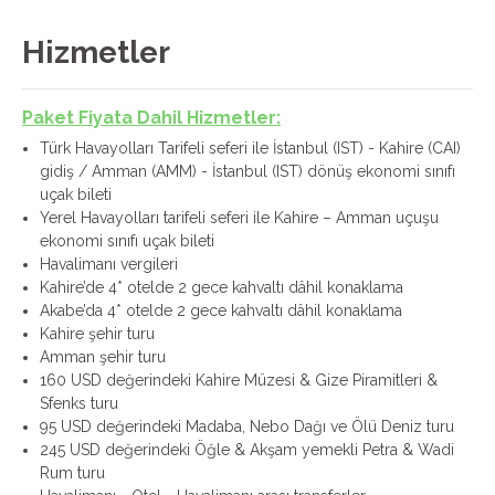
Hizmetler
Paket Fiyata Dahil Hizmetler:
Türk Havayolları Tarifeli seferi ile İstanbul (IST) - Kahire (CAI)
gidiş / Amman (AMM) - İstanbul (IST) dönüş ekonomi sınıfı
uçak bileti
Yerel Havayolları tarifeli seferi ile Kahire – Amman uçuşu
ekonomi sınıfı uçak bileti
Havalimanı vergileri
Kahire’de 4* otelde 2 gece kahvaltı dâhil konaklama
Akabe’da 4* otelde 2 gece kahvaltı dâhil konaklama
Kahire şehir turu
Amman şehir turu
160 USD değerindeki Kahire Müzesi & Gize Piramitleri &
Sfenks turu
95 USD değerindeki Madaba, Nebo Dağı ve Ölü Deniz turu
245 USD değerindeki Öğle & Akşam yemekli Petra & Wadi
Rum turu