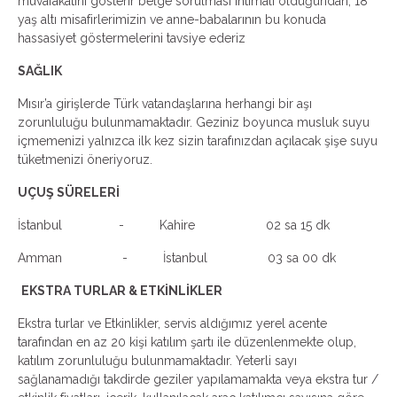
muvafakatini gösterir belge sorulması ihtimali olduğundan; 18
yaş altı misafirlerimizin ve anne-babalarının bu konuda
hassasiyet göstermelerini tavsiye ederiz
SAĞLIK
Mısır’a girişlerde Türk vatandaşlarına herhangi bir aşı
zorunluluğu bulunmamaktadır. Geziniz boyunca musluk suyu
içmemenizi yalnızca ilk kez sizin tarafınızdan açılacak şişe suyu
tüketmenizi öneriyoruz.
UÇUŞ SÜRELERİ
İstanbul - Kahire 02 sa 15 dk
Amman - İstanbul 03 sa 00 dk
EKSTRA TURLAR & ETKİNLİKLER
Ekstra turlar ve Etkinlikler, servis aldığımız yerel acente
tarafından en az 20 kişi katılım şartı ile düzenlenmekte olup,
katılım zorunluluğu bulunmamaktadır. Yeterli sayı
sağlanamadığı takdirde geziler yapılamamakta veya ekstra tur /