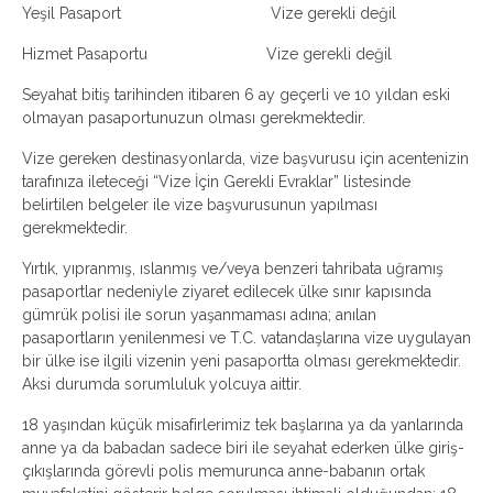
Yeşil Pasaport Vize gerekli değil
Hizmet Pasaportu Vize gerekli değil
Seyahat bitiş tarihinden itibaren 6 ay geçerli ve 10 yıldan eski
olmayan pasaportunuzun olması gerekmektedir.
Vize gereken destinasyonlarda, vize başvurusu için acentenizin
tarafınıza ileteceği “Vize İçin Gerekli Evraklar” listesinde
belirtilen belgeler ile vize başvurusunun yapılması
gerekmektedir.
Yırtık, yıpranmış, ıslanmış ve/veya benzeri tahribata uğramış
pasaportlar nedeniyle ziyaret edilecek ülke sınır kapısında
gümrük polisi ile sorun yaşanmaması adına; anılan
pasaportların yenilenmesi ve T.C. vatandaşlarına vize uygulayan
bir ülke ise ilgili vizenin yeni pasaportta olması gerekmektedir.
Aksi durumda sorumluluk yolcuya aittir.
18 yaşından küçük misafirlerimiz tek başlarına ya da yanlarında
anne ya da babadan sadece biri ile seyahat ederken ülke giriş-
çıkışlarında görevli polis memurunca anne-babanın ortak