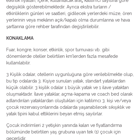
etkinlik fiyatları, içerik, kullanılacak araç katılımcı sayısına göre
değişiklik gösterebilmektedir. Ayrıca ekstra turların /
etkinliklerin günleri ve saatleri, gidilecek yerlerdeki müze, ören
yerlerinin veya mekânın açık/kapalı olma durumlarına ve hava
şartlarına göre rehber tarafından değiştirilebilir.
KONAKLAMA
Fuar, kongre, konser, etkinlik, spor turnuvası vb. gibi
dönemlerde oteller belirtilen km’lerden fazla mesafede
kullanılabilir.
3 Kişilik odalar, otellerin uygunluğuna göre verilebilmekte olup,
bu tip odalarda 3. Kişiye sunulan yatak, standart yataklardan
küçük olabilir. 3 kişilik odalar 1 büyük yatak ve 1 ilave yataktan
oluşmaktadır. İlave yataklar, açma-kapama ve coach bed olarak
adlandırılan yataklardan oluştukları için katılımcı 3. kişi ve/veya
çocuk rezervasyonlarında odalarda yaşanabilecek sıkışıklık ve
yatak tipini kabul ettiklerini beyan etmiş sayılırlar.
Çocuk indirimleri 2 yetişkin yanında kalan ve fiyatlandırma
bölümünde belirtilen yaş grubuna uyan tek (1) çocuk için
geçerlidir.