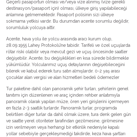
Geçerli pasaportun olması ve/veya vize alınmış (vize gerekli
destinasyon/pasaport için) olması, ülkeye giriş yapılabileceği
anlamına gelmemektedir. Pasaport polisinin sizi ülkeye
sokmama yetkisi vardır. Bu durumdan acente sorumlu değildir,
sorumluluk yolcuya aittir.
Acente, hava yolu ile yolcu arasında aracı kurum olup,
28.09.1955 Lahey Protokolü’ne tabidir. Tarifeli ve özel uçuşlarda
rötar riski olabilir veya mevcut gezi ve uçuş öncesinde saatler
değişebilir. Acente, bu değişiklikleri en kısa sürede bildirmekle
yükümlüdür. Yolcularımız uçuş detaylarının değişebileceğini
bilerek ve kabul ederek turu satın almışlardır. 0-2 yaş arası
çocuklar alan vergisi ve alan hizmetleri bedeli ödemezler
Tur paketine dahil olan panoramik şehir turları, şehirlerin genel
tanıtımı için düzenlenen ve araç içinden rehber anlatımıyla
panoramik olarak yapılan müze, ören yeri girişlerini içermeyen
en fazla 2-3 saatlik turlardır. Panoramik turlar, programda
belirtilen diğer turlar da dahil olmak üzere, tura denk gelen gün
ve saatte yerel otoriteler tarafından gezilmesine, girilmesine
izin verilmeyen veya herhangi bir etkinlik nedeniyle kapalı
yollar sebebiyle gerçekleşmediği takdirde, keza hava şartları