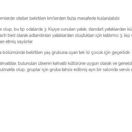
emlerde oteller belirtilen km’lerden fazla mesafede kullanılabilir.
 olup, bu tip odalarda 3. Kişiye sunulan yatak, standart yataklardan küçü
ch bed olarak adlandırılan yataklardan oluştukları için katılımcı 3. k
an etmiş sayılırlar.
ma bölümünde belirtilen yaş grubuna uyan tek (1) çocuk için geçerlidir.
valtılar, bulunulan ülkenin kahvaltı kültürüne uygun olarak ve genelde k
makta olup, gruplar için gruba tahsis edilmiş ayrı bir salonda servis ed