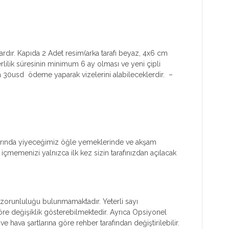
lardır. Kapıda 2 Adet resim(arka tarafı beyaz, 4x6 cm
rlilik süresinin minimum 6 ay olması ve yeni çipli
a 30usd ödeme yaparak vizelerini alabileceklerdir. –
nlarında yiyeceğimiz öğle yemeklerinde ve akşam
memenizi yalnızca ilk kez sizin tarafınızdan açılacak
ım zorunluluğu bulunmamaktadır. Yeterli sayı
 göre değişiklik gösterebilmektedir. Ayrıca Opsiyonel
e hava şartlarına göre rehber tarafından değiştirilebilir.