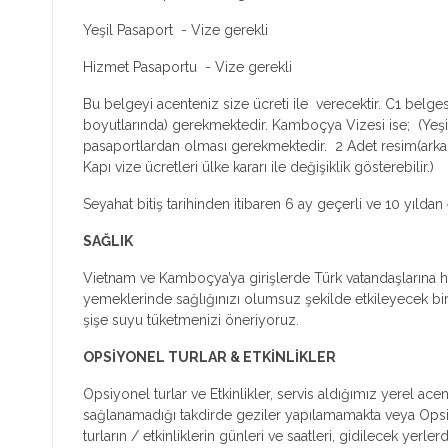
Yeşil Pasaport - Vize gerekli
Hizmet Pasaportu - Vize gerekli
Bu belgeyi acenteniz size ücreti ile verecektir. C1 belge
boyutlarında) gerekmektedir. Kamboçya Vizesi ise; (Yeşil 
pasaportlardan olması gerekmektedir. 2 Adet resim(arka 
Kapı vize ücretleri ülke kararı ile değişiklik gösterebilir.)
Seyahat bitiş tarihinden itibaren 6 ay geçerli ve 10 yıl
SAĞLIK
Vietnam ve Kamboçya’ya girişlerde Türk vatandaşlarına h
yemeklerinde sağlığınızı olumsuz şekilde etkileyecek bi
şişe suyu tüketmenizi öneriyoruz.
OPSİYONEL TURLAR & ETKİNLİKLER
Opsiyonel turlar ve Etkinlikler, servis aldığımız yerel ac
sağlanamadığı takdirde geziler yapılamamakta veya Opsiyone
turların / etkinliklerin günleri ve saatleri, gidilecek yer