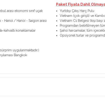
Paket Fiyata Dahil Olmay
anbul arası ekonomi sınıf uçak
Yurtdışı Çıkış Harç Pulu
Vietnam (çok girişli) ve Kambo
 - Hanoi / Hanoi - Saigon arası
Vietnam C1 Belgesi (kişi başı 
Programdan belirtilmeyen tü
da-kahvaltı konaklamalar
Şahsi harcamalar, tüm içecekl
Opsiyonel turlar ve programd
n sürprim uygulanmaktadır.)
karşılaması Bangkok