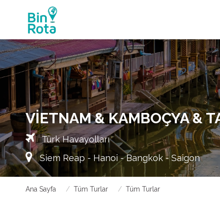
VIETNAM & KAMBOÇYA & T
Türk Havayolları
Siem Reap - Hanoi - Bangkok - Saigon
Ana Sayfa
Tüm Turlar
Tüm Turlar