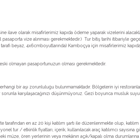
sine ilave olarak misafirlerimiz kapıda ödeme yaparak vizelerini alacak
pasaporta vize alınması gerekmektedir.) Tur bitiş tarihi itibariyle geçe
tarafı beyaz, 4x6cmboyutlarında) Kamboçya için misafirlerimiz kapıd
dan eski olmayan pasaportunuzun olması gerekmektedir.
erhangi bir aşı zorunluluğu bulunmamaktadır. Bölgelerin iyi restora
r sorunla karşılaşacağınızı düşünmüyoruz. Gezi boyunca musluk suyu iç
ente tarafından en az 20 kişi katılım şartı ile düzenlenmekte olup, katıl
l tur / etkinlik fiyatları, içerik, kullanılacak araç katılımcı sayısına
lerdeki müze, ören yerlerinin veya mekânın açık/kapalı olma durumlarına v