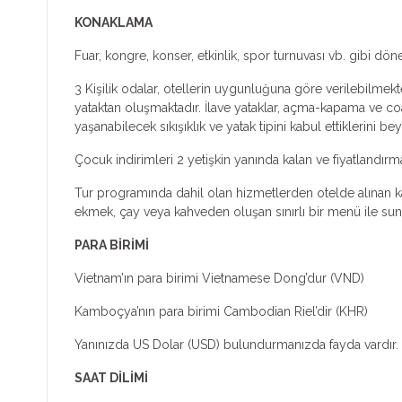
KONAKLAMA
Fuar, kongre, konser, etkinlik, spor turnuvası vb. gibi dön
3 Kişilik odalar, otellerin uygunluğuna göre verilebilmekte
yataktan oluşmaktadır. İlave yataklar, açma-kapama ve coa
yaşanabilecek sıkışıklık ve yatak tipini kabul ettiklerini bey
Çocuk indirimleri 2 yetişkin yanında kalan ve fiyatlandır
Tur programında dahil olan hizmetlerden otelde alınan kah
ekmek, çay veya kahveden oluşan sınırlı bir menü ile sunul
PARA BİRİMİ
Vietnam’ın para birimi Vietnamese Dong’dur (VND)
Kamboçya’nın para birimi Cambodian Riel’dir (KHR)
Yanınızda US Dolar (USD) bulundurmanızda fayda vardır.
SAAT DİLİMİ