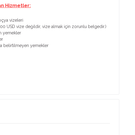
an Hizmetler:
çya vizeleri
100 USD vize değildir, vize almak için zorunlu belgedir.)
m yemekler
er
a belirtilmeyen yemekler