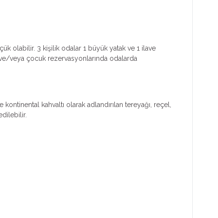
k olabilir. 3 kişilik odalar 1 büyük yatak ve 1 ilave
işi ve/veya çocuk rezervasyonlarında odalarda
ontinental kahvaltı olarak adlandırılan tereyağı, reçel,
ilebilir.