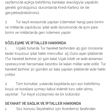
sayfamızda açıkça belirtilmiş bankalar aracılığıyla yapabilir,
gerekli gördüğünüz durumlarda Kredi Kartınız ile de
gerçekleştirebilirsiniz.
2. Tur kayıt esnasında yapılan ödemeler hangi para birimi
ve miktarda yapıldıysa; iptal-iade durumunda da aynı para
birimi ve miktarlarda geri ödemesi yapılır.
SÖZLEŞME VE İPTALLER HAKKINDA
1.
Uçaklı turlarda Tur hareket tarihinden 45 gün öncesine
kadar koşulsuz iptal hakkı mevcuttur. 45 Günü aşan iptallerde
(Tur hareket tarihine 30 gün kala) Uçak bileti ve iade alınamaz
operasyonel harcamalar kesintisi ile kalan miktar iade edilir. Tur
hareket tarihine 30 günden az kala yapılan iptallerde iade hakkı
yoktur.
2. Tüm konuklar, yukarıda başlıklarla ayrı ayrı belirtilmiş
koşul ve kurallara uymayı kabul ederek turu satın almış
sayılırlar. Tur Kayıt sözleşmesi ile bir bütündür.
SEYAHAT VE SAĞLIK VE İPTALLER HAKKINDA
1. Söz konusu Seyahatiniz için Acentemiz tarafından