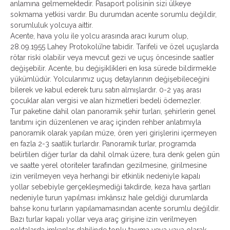
anlamına gelmemektedir. Pasaport polisinin sizi ülkeye
sokmama yetkisi vardır. Bu durumdan acente sorumlu değildir,
sorumluluk yolcuya aittir.
Acente, hava yolu ile yolcu arasında aracı kurum olup,
28.09.1955 Lahey Protokolü’ne tabidir. Tarifeli ve özel uçuşlarda
rötar riski olabilir veya mevcut gezi ve uçuş öncesinde saatler
değişebilir. Acente, bu değişiklikleri en kısa sürede bildirmekle
yükümlüdür. Yolcularımız uçuş detaylarının değişebileceğini
bilerek ve kabul ederek turu satın almışlardır. 0-2 yaş arası
çocuklar alan vergisi ve alan hizmetleri bedeli ödemezler.
Tur paketine dahil olan panoramik şehir turları, şehirlerin genel
tanıtımı için düzenlenen ve araç içinden rehber anlatımıyla
panoramik olarak yapılan müze, ören yeri girişlerini içermeyen
en fazla 2-3 saatlik turlardır. Panoramik turlar, programda
belirtilen diğer turlar da dahil olmak üzere, tura denk gelen gün
ve saatte yerel otoriteler tarafından gezilmesine, girilmesine
izin verilmeyen veya herhangi bir etkinlik nedeniyle kapalı
yollar sebebiyle gerçekleşmediği takdirde, keza hava şartları
nedeniyle turun yapılması imkânsız hale geldiği durumlarda
bahse konu turların yapılamamasından acente sorumlu değildir.
Bazı turlar kapalı yollar veya araç girişine izin verilmeyen