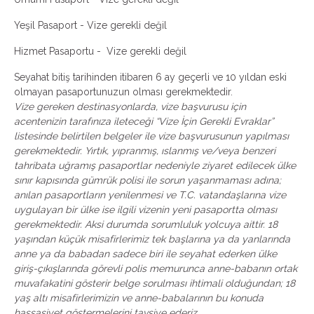
Yeşil Pasaport - Vize gerekli değil
Hizmet Pasaportu - Vize gerekli değil
Seyahat bitiş tarihinden itibaren 6 ay geçerli ve 10 yıldan eski
olmayan pasaportunuzun olması gerekmektedir.
Vize gereken destinasyonlarda, vize başvurusu için
acentenizin tarafınıza ileteceği “Vize İçin Gerekli Evraklar”
listesinde belirtilen belgeler ile vize başvurusunun yapılması
gerekmektedir. Yırtık, yıpranmış, ıslanmış ve/veya benzeri
tahribata uğramış pasaportlar nedeniyle ziyaret edilecek ülke
sınır kapısında gümrük polisi ile sorun yaşanmaması adına;
anılan pasaportların yenilenmesi ve T.C. vatandaşlarına vize
uygulayan bir ülke ise ilgili vizenin yeni pasaportta olması
gerekmektedir. Aksi durumda sorumluluk yolcuya aittir. 18
yaşından küçük misafirlerimiz tek başlarına ya da yanlarında
anne ya da babadan sadece biri ile seyahat ederken ülke
giriş-çıkışlarında görevli polis memurunca anne-babanın ortak
muvafakatini gösterir belge sorulması ihtimali olduğundan; 18
yaş altı misafirlerimizin ve anne-babalarının bu konuda
hassasiyet göstermelerini tavsiye ederiz.