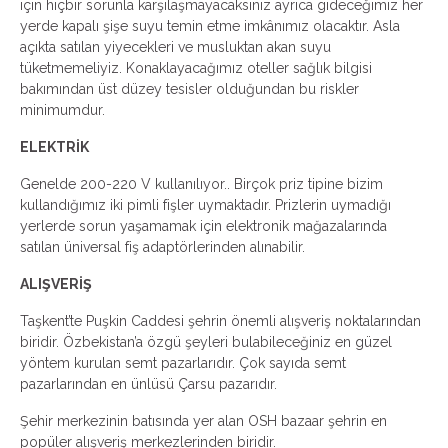
için hiçbir sorunla karşılaşmayacaksınız ayrıca gideceğimiz her
yerde kapalı şişe suyu temin etme imkânımız olacaktır. Asla
açıkta satılan yiyecekleri ve musluktan akan suyu
tüketmemeliyiz. Konaklayacağımız oteller sağlık bilgisi
bakımından üst düzey tesisler olduğundan bu riskler
minimumdur.
ELEKTRİK
Genelde 200-220 V kullanılıyor.. Birçok priz tipine bizim
kullandığımız iki pimli fişler uymaktadır. Prizlerin uymadığı
yerlerde sorun yaşamamak için elektronik mağazalarında
satılan üniversal fiş adaptörlerinden alınabilir.
ALIŞVERİŞ
Taşkent’te Puşkin Caddesi şehrin önemli alışveriş noktalarından
biridir. Özbekistan’a özgü şeyleri bulabileceğiniz en güzel
yöntem kurulan semt pazarlarıdır. Çok sayıda semt
pazarlarından en ünlüsü Çarsu pazarıdır.
Şehir merkezinin batısında yer alan OSH bazaar şehrin en
popüler alışveriş merkezlerinden biridir.