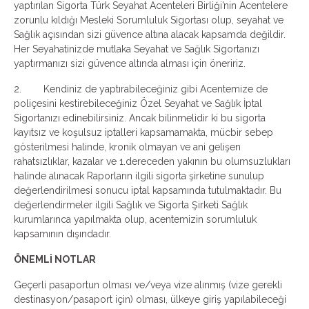
yaptırılan Sigorta Türk Seyahat Acenteleri Birliği’nin Acentelere
zorunlu kıldığı Mesleki Sorumluluk Sigortası olup, seyahat ve
Sağlık açısından sizi güvence altına alacak kapsamda değildir.
Her Seyahatinizde mutlaka Seyahat ve Sağlık Sigortanızı
yaptırmanızı sizi güvence altında alması için öneririz.
2. Kendiniz de yaptırabileceğiniz gibi Acentemize de
poliçesini kestirebileceğiniz Özel Seyahat ve Sağlık İptal
Sigortanızı edinebilirsiniz. Ancak bilinmelidir ki bu sigorta
kayıtsız ve koşulsuz iptalleri kapsamamakta, mücbir sebep
gösterilmesi halinde, kronik olmayan ve ani gelişen
rahatsızlıklar, kazalar ve 1.dereceden yakının bu olumsuzlukları
halinde alınacak Raporların ilgili sigorta şirketine sunulup
değerlendirilmesi sonucu iptal kapsamında tutulmaktadır. Bu
değerlendirmeler ilgili Sağlık ve Sigorta Şirketi Sağlık
kurumlarınca yapılmakta olup, acentemizin sorumluluk
kapsamının dışındadır.
ÖNEMLİ NOTLAR
Geçerli pasaportun olması ve/veya vize alınmış (vize gerekli
destinasyon/pasaport için) olması, ülkeye giriş yapılabileceği