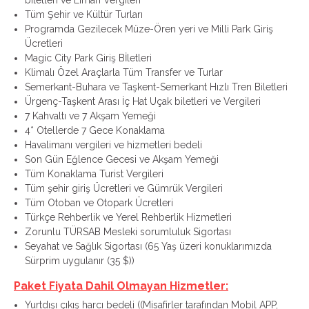
biletleri ve Liman Vergileri
Tüm Şehir ve Kültür Turları
Programda Gezilecek Müze-Ören yeri ve Milli Park Giriş
Ücretleri
Magic City Park Giriş Bİletleri
Klimalı Özel Araçlarla Tüm Transfer ve Turlar
Semerkant-Buhara ve Taşkent-Semerkant Hızlı Tren Biletleri
Ürgenç-Taşkent Arası İç Hat Uçak biletleri ve Vergileri
7 Kahvaltı ve 7 Akşam Yemeği
4* Otellerde 7 Gece Konaklama
Havalimanı vergileri ve hizmetleri bedeli
Son Gün Eğlence Gecesi ve Akşam Yemeği
Tüm Konaklama Turist Vergileri
Tüm şehir giriş Ücretleri ve Gümrük Vergileri
Tüm Otoban ve Otopark Ücretleri
Türkçe Rehberlik ve Yerel Rehberlik Hizmetleri
Zorunlu TÜRSAB Mesleki sorumluluk Sigortası
Seyahat ve Sağlık Sigortası (65 Yaş üzeri konuklarımızda
Sürprim uygulanır (35 $))
Paket Fiyata Dahil Olmayan Hizmetler:
Yurtdışı çıkış harcı bedeli ((Misafirler tarafından Mobil APP,