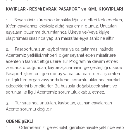
KAYIPLAR - RESMİ EVRAK, PASAPORT ve KİMLİK KAYIPLARI
1.
Seyahatiniz süresince konakladığınız otelleri terk ederken,
lütfen eşyalarınızı eksiksiz aldığınıza emin olunuz. Unutulan
eşyaların bulunma durumlarında Ülkeye ve/veya kişiye
ulaştırılması sırasında yapılan masraflar eşya sahibine aittir.
2. Pasaportunuzun kaybolması ya da çalınması halinde
Acentemiz yetkilisi/rehberi, diğer seyahat eden misafirlere
acentenin taahhüt ettiği üzere Tur Programına devam etmek
zorunda olduğundan; kaybın/çalınmanın gerçekleştiği ülkede
Pasaport işlemleri, geri dönüş ya da tura dahil olma işlemleri
ile ilgili tüm organizasyonda kendi sorumluluklarında hareket
edeceklerini bilmelidirler. Bu hususta doğabilecek sıkıntı ve
sorunlar ile ilgili Acentemiz sorumluluk kabul etmez.
3. Tur sırasında unutulan, kaybolan, çalınan eşyalardan
Acente sorumlu değildir.
ÖDEME ŞEKLİ
1.
Ödemelerinizi gerek nakit, gerekse havale şeklinde web