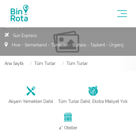
20 - 29 TEMMUZ İZMIR DIREKT
ÖZBEKISTAN - KAZAKISTAN KAPALI
GRUP
Sun Express
Hive - Semerkand - Türkistan - Buhara - Taşkent - Ürgenç
Ana Sayfa
Tüm Turlar
Tüm Turlar
Akşam Yemekleri Dahil
Tüm Turlar Dahil, Ekstra Maliyet Yok
4* Oteller