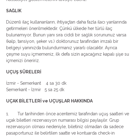
SAĞLIK
Düzenli ilaç kullananların, ihtiyaçtan daha fazla ilacı yanlarında
getirmeleri önerilmektedir. Çünkü ülkede her türlü ilaç
bulunamıyor. Bunun yanı sıra ciddi bir sağlık sorununuz varsa
(kalp, tansiyon, şeker vs.) doktorunuz tarafından imzalı bir
belgeyi yanınızda bulundurmanız yararlı olacaktır. Ayrıca
çeşme suyu içmemeniz, ilk defa sizin açacağınız kapalı şişe su
içmenizi öneririz.
UÇUŞ SÜRELERİ
İzmir - Semerkant 4 sa 30 dk
Semerkant - İzmir 5 sa 25 dk
UÇAK BİLETLERİ ve UÇUŞLAR HAKKINDA
1. Tur tarihinden önce acentemiz tarafından uçuş saatleri ve
uçak biletleri rezervasyon numarası bilgisi paylaşılır. Grup
rezervasyon olması nedeniyle, biletiniz olmadan da sadece
pasaportunuz ile belirtilen saatte ve kontuarda check-in