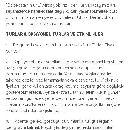
*Özbekistan’ın ünlü Afrosiyob hızlı treni ile yapacağımız ara
seyahatlerde hareket saat değişiklikleri yaşanabilmekte olup,
bu durum tamamen yerel otoritelerin, Ulusal Demiryolları
yönetiminin kontrol ve kararındadır.
TURLAR & OPSİYONEL TURLAR VE ETKİNLİKLER
1. Programda yazılı olan tüm Şehir ve Kültür Turları Fiyata
dahildir.
2. Opsiyonel turlar ve etkinlikler veya tekne gezintileri vb., en
az 15 kişi katılım şartı ile düzenlenmekte olup, katılım
zorunluluğu bulunmamaktadır. Yeterli sayı sağlanamadığı
takdirde geziler yapılamamakta veya opsiyonel tur / etkinlik
fiyatları, içerik, kullanılacak araç katılımcı sayısına göre değişiklik
gösterebilmektedir. Ayrıca ekstra turların / etkinliklerin günleri
ve saatleri, gidilecek yerlerdeki müze, ören yerlerinin veya
mekânın açık/kapalı olma durumlarına ve hava şartlarına göre
rehber tarafından değiştirilebilir.
3. Acente, gerekli gördüğü durumlarda; tur güzergâhını
içeriği aynı kalmak koşuluyla değiştirme hakkını saklı tutar.