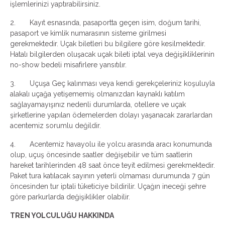
işlemlerinizi yaptırabilirsiniz.
2. Kayıt esnasında, pasaportta geçen isim, doğum tarihi,
pasaport ve kimlik numarasının sisteme girilmesi
gerekmektedir. Uçak biletleri bu bilgilere göre kesilmektedir.
Hatalı bilgilerden oluşacak uçak bileti iptal veya değişikliklerinin
no-show bedeli misafirlere yansıtılır.
3. Uçuşa Geç kalınması veya kendi gerekçeleriniz koşuluyla
alakalı uçağa yetişememiş olmanızdan kaynaklı katılım
sağlayamayışınız nedenli durumlarda, otellere ve uçak
şirketlerine yapılan ödemelerden dolayı yaşanacak zararlardan
acentemiz sorumlu değildir.
4. Acentemiz havayolu ile yolcu arasında aracı konumunda
olup, uçuş öncesinde saatler değişebilir ve tüm saatlerin
hareket tarihlerinden 48 saat önce teyit edilmesi gerekmektedir.
Paket tura katılacak sayının yeterli olmaması durumunda 7 gün
öncesinden tur iptali tüketiciye bildirilir. Uçağın ineceği şehre
göre parkurlarda değişiklikler olabilir.
TREN YOLCULUĞU HAKKINDA