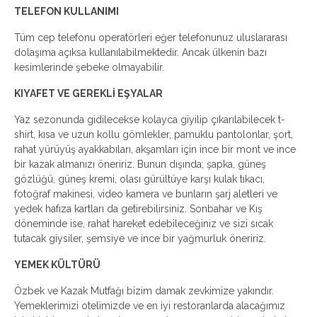
TELEFON KULLANIMI
Tüm cep telefonu operatörleri eğer telefonunuz uluslararası
dolaşıma açıksa kullanılabilmektedir. Ancak ülkenin bazı
kesimlerinde şebeke olmayabilir.
KIYAFET VE GEREKLİ EŞYALAR
Yaz sezonunda gidilecekse kolayca giyilip çıkarılabilecek t-
shirt, kısa ve uzun kollu gömlekler, pamuklu pantolonlar, şort,
rahat yürüyüş ayakkabıları, akşamları için ince bir mont ve ince
bir kazak almanızı öneririz. Bunun dışında; şapka, güneş
gözlüğü, güneş kremi, olası gürültüye karşı kulak tıkacı,
fotoğraf makinesi, video kamera ve bunların şarj aletleri ve
yedek hafıza kartları da getirebilirsiniz. Sonbahar ve Kış
döneminde ise, rahat hareket edebileceğiniz ve sizi sıcak
tutacak giysiler, şemsiye ve ince bir yağmurluk öneririz.
YEMEK KÜLTÜRÜ
Özbek ve Kazak Mutfağı bizim damak zevkimize yakındır.
Yemeklerimizi otelimizde ve en iyi restoranlarda alacağımız