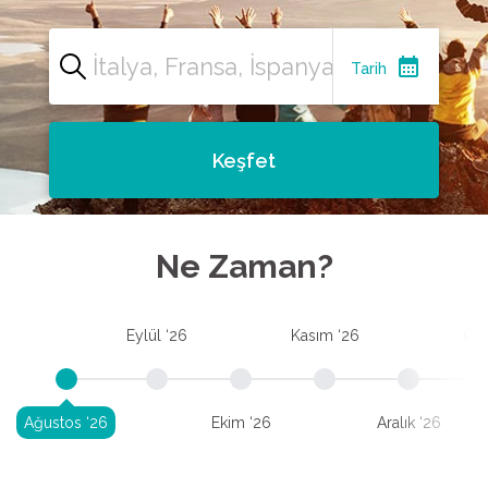
calendar_month
Tarih
Keşfet
Ne Zaman?
Eylül ‘26
Kasım ‘26
Oca
Ağustos ‘26
Ekim ‘26
Aralık ‘26