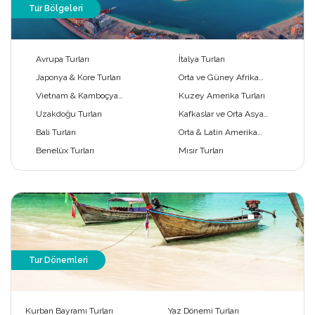
Tur Bölgeleri
Avrupa Turları
İtalya Turları
Japonya & Kore Turları
Orta ve Güney Afrika
Turları
Vietnam & Kamboçya
Kuzey Amerika Turları
Turları
Uzakdoğu Turları
Kafkaslar ve Orta Asya
Turları
Bali Turları
Orta & Latin Amerika
Turları
Benelüx Turları
Mısır Turları
Tur Dönemleri
Kurban Bayramı Turları
Yaz Dönemi Turları