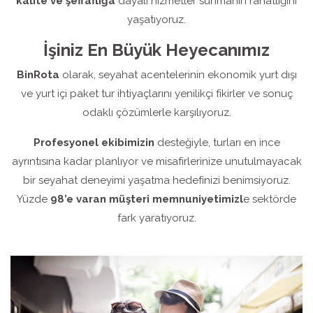
kalite ve şeffaflığa
dayalı hizmetler sunmanın rahatlığını
yaşatıyoruz.
İşiniz En Büyük Heyecanımız
BinRota
olarak, seyahat acentelerinin ekonomik yurt dışı
ve yurt içi paket tur ihtiyaçlarını yenilikçi fikirler ve sonuç
odaklı çözümlerle karşılıyoruz.
Profesyonel ekibimizin
desteğiyle, turları en ince
ayrıntısına kadar planlıyor ve misafirlerinize unutulmayacak
bir seyahat deneyimi yaşatma hedefinizi benimsiyoruz.
Yüzde
98’e varan müşteri memnuniyetimizl
e sektörde
fark yaratıyoruz.