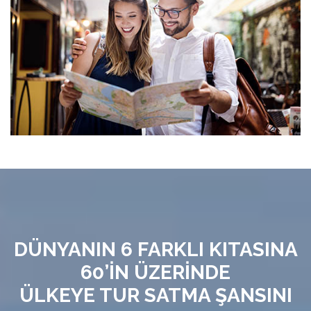
DÜNYANIN 6 FARKLI KITASINA
60’İN ÜZERİNDE
ÜLKEYE TUR SATMA ŞANSINI