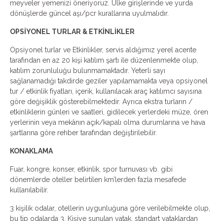
meyveler yemenizi öneriyoruz. Ülke girişlerinde ve yurda
dönüşlerde güncel aşı/pcr kurallarına uyulmalıdır.
OPSİYONEL TURLAR & ETKİNLİKLER
Opsiyonel turlar ve Etkinlikler, servis aldığımız yerel acente
tarafından en az 20 kişi katılım şartı ile düzenlenmekte olup,
katılım zorunluluğu bulunmamaktadır. Yeterli sayı
sağlanamadığı takdirde geziler yapılamamakta veya opsiyonel
tur / etkinlik fiyatları, içerik, kullanılacak araç katılımcı sayısına
göre değişiklik gösterebilmektedir. Ayrıca ekstra turların /
etkinliklerin günleri ve saatleri, gidilecek yerlerdeki müze, ören
yerlerinin veya mekânın açık/kapalı olma durumlarına ve hava
şartlarına göre rehber tarafından değiştirilebilir.
KONAKLAMA
Fuar, kongre, konser, etkinlik, spor turnuvası vb. gibi
dönemlerde oteller belirtilen km’lerden fazla mesafede
kullanılabilir.
3 kişilik odalar, otellerin uygunluğuna göre verilebilmekte olup,
bu tip odalarda 3. Kişiye sunulan yatak, standart yataklardan