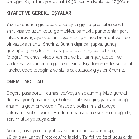
Örneğin, Kışın Türkiye’de saat 18:30 iken Balkanlar’da 17:30’dur.
KIYAFET VE GEREKLİ EŞYALAR
Yaz sezonunda gidilecekse kolayca giyilip çıkarılabilecek t-
shirt, kısa ve uzun kollu gömlekler, pamuklu pantolonlar, şort,
rahat yürüyüş ayakkabıları, akşamları için ince bir mont ve ince
bir kazak almanızı öneririz. Bunun dışında; şapka, güneş
gözlüğü, güneş kremi, olası gürültüye karşı kulak tıkacı,
fotoğraf makinesi, video kamera ve bunların şarj aletleri ve
yedek hafıza kartları da getirebilirsiniz. Kış döneminde ise, rahat
hareket edebileceğiniz ve sizi sıcak tutacak giysiler öneririz.
ÖNEMLİ NOTLAR
Geçerli pasaportun olması ve/veya vize alınmış (vize gerekli
destinasyon/pasaport için) olması, ülkeye giriş yapılabileceği
anlamına gelmemektedir. Pasaport polisinin sizi ülkeye
sokmama yetkisi vardır. Bu durumdan acente sorumlu değildir,
sorumluluk yolcuya aittir.
Acente, hava yolu ile yolcu arasında aracı kurum olup,
28.09.1955 Lahey Protokolü’ne tabidir. Tarifeli ve özel uçuşlarda