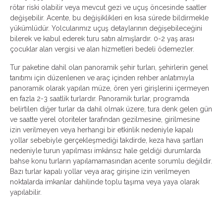
rötar riski olabilir veya mevcut gezi ve uçuş öncesinde saatler
değişebilir. Acente, bu değişiklikleri en kısa sürede bildirmekle
yükümlüdür. Yolcularımız uçuş detaylarının değişebileceğini
bilerek ve kabul ederek turu satın almışlardır. 0-2 yaş arası
çocuklar alan vergisi ve alan hizmetleri bedeli ödemezler.
Tur paketine dahil olan panoramik şehir turları, şehirlerin genel
tanıtımı için düzenlenen ve araç içinden rehber anlatımıyla
panoramik olarak yapılan müze, ören yeri girişlerini içermeyen
en fazla 2-3 saatlik turlardır. Panoramik turlar, programda
belirtilen diğer turlar da dahil olmak üzere, tura denk gelen gün
ve saatte yerel otoriteler tarafından gezilmesine, girilmesine
izin verilmeyen veya herhangi bir etkinlik nedeniyle kapalı
yollar sebebiyle gerçekleşmediği takdirde, keza hava şartları
nedeniyle turun yapılması imkânsız hale geldiği durumlarda
bahse konu turların yapılamamasından acente sorumlu değildir.
Bazı turlar kapalı yollar veya araç girişine izin verilmeyen
noktalarda imkanlar dahilinde toplu taşıma veya yaya olarak
yapılabilir.