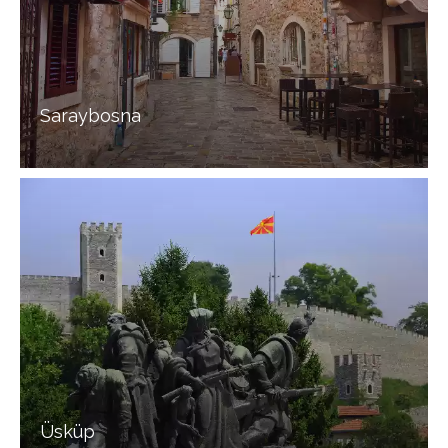
Saraybosna
Üsküp