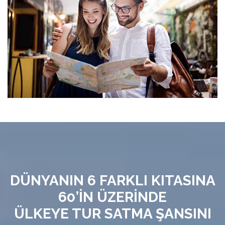
DÜNYANIN 6 FARKLI KITASINA
60’İN ÜZERİNDE
ÜLKEYE TUR SATMA ŞANSINI