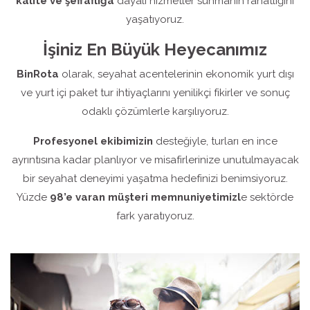
kalite ve şeffaflığa
dayalı hizmetler sunmanın rahatlığını
yaşatıyoruz.
İşiniz En Büyük Heyecanımız
BinRota
olarak, seyahat acentelerinin ekonomik yurt dışı
ve yurt içi paket tur ihtiyaçlarını yenilikçi fikirler ve sonuç
odaklı çözümlerle karşılıyoruz.
Profesyonel ekibimizin
desteğiyle, turları en ince
ayrıntısına kadar planlıyor ve misafirlerinize unutulmayacak
bir seyahat deneyimi yaşatma hedefinizi benimsiyoruz.
Yüzde
98’e varan müşteri memnuniyetimizl
e sektörde
fark yaratıyoruz.