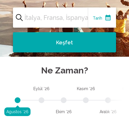
calendar_month
Tarih
Keşfet
Ne Zaman?
Eylül ‘26
Kasım ‘26
Oca
Ağustos ‘26
Ekim ‘26
Aralık ‘26