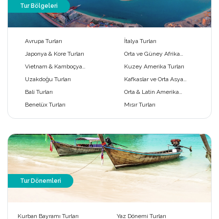
Tur Bölgeleri
Avrupa Turları
İtalya Turları
Japonya & Kore Turları
Orta ve Güney Afrika
Turları
Vietnam & Kamboçya
Kuzey Amerika Turları
Turları
Uzakdoğu Turları
Kafkaslar ve Orta Asya
Turları
Bali Turları
Orta & Latin Amerika
Turları
Benelüx Turları
Mısır Turları
Tur Dönemleri
Kurban Bayramı Turları
Yaz Dönemi Turları