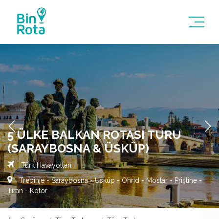
5 ÜLKE BALKAN ROTASI TURU
(SARAYBOSNA & ÜSKÜP)
Türk Havayolları
Trebinje - Saraybosna - Üsküp - Ohrid - Mostar - Priştine -
Tiran - Kotor