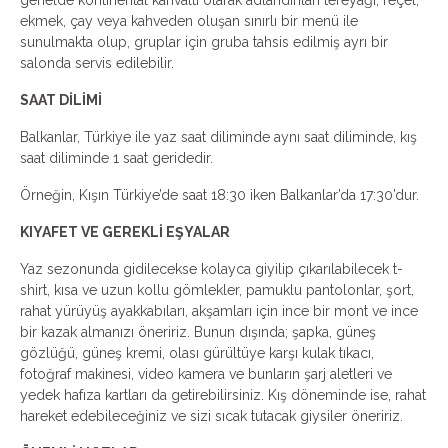
genelde kontinental kahvaltı olarak adlandırılan tereyağı, reçel,
ekmek, çay veya kahveden oluşan sınırlı bir menü ile
sunulmakta olup, gruplar için gruba tahsis edilmiş ayrı bir
salonda servis edilebilir.
SAAT DİLİMİ
Balkanlar, Türkiye ile yaz saat diliminde aynı saat diliminde, kış
saat diliminde 1 saat geridedir.
Örneğin, Kışın Türkiye’de saat 18:30 iken Balkanlar’da 17:30’dur.
KIYAFET VE GEREKLİ EŞYALAR
Yaz sezonunda gidilecekse kolayca giyilip çıkarılabilecek t-
shirt, kısa ve uzun kollu gömlekler, pamuklu pantolonlar, şort,
rahat yürüyüş ayakkabıları, akşamları için ince bir mont ve ince
bir kazak almanızı öneririz. Bunun dışında; şapka, güneş
gözlüğü, güneş kremi, olası gürültüye karşı kulak tıkacı,
fotoğraf makinesi, video kamera ve bunların şarj aletleri ve
yedek hafıza kartları da getirebilirsiniz. Kış döneminde ise, rahat
hareket edebileceğiniz ve sizi sıcak tutacak giysiler öneririz.