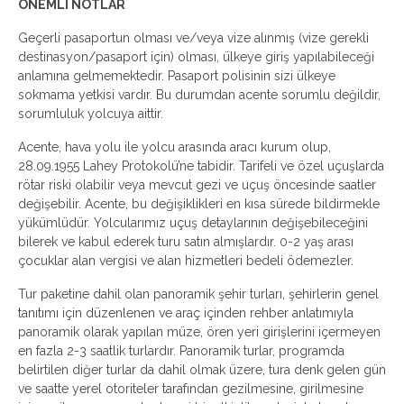
ÖNEMLİ NOTLAR
Geçerli pasaportun olması ve/veya vize alınmış (vize gerekli
destinasyon/pasaport için) olması, ülkeye giriş yapılabileceği
anlamına gelmemektedir. Pasaport polisinin sizi ülkeye
sokmama yetkisi vardır. Bu durumdan acente sorumlu değildir,
sorumluluk yolcuya aittir.
Acente, hava yolu ile yolcu arasında aracı kurum olup,
28.09.1955 Lahey Protokolü’ne tabidir. Tarifeli ve özel uçuşlarda
rötar riski olabilir veya mevcut gezi ve uçuş öncesinde saatler
değişebilir. Acente, bu değişiklikleri en kısa sürede bildirmekle
yükümlüdür. Yolcularımız uçuş detaylarının değişebileceğini
bilerek ve kabul ederek turu satın almışlardır. 0-2 yaş arası
çocuklar alan vergisi ve alan hizmetleri bedeli ödemezler.
Tur paketine dahil olan panoramik şehir turları, şehirlerin genel
tanıtımı için düzenlenen ve araç içinden rehber anlatımıyla
panoramik olarak yapılan müze, ören yeri girişlerini içermeyen
en fazla 2-3 saatlik turlardır. Panoramik turlar, programda
belirtilen diğer turlar da dahil olmak üzere, tura denk gelen gün
ve saatte yerel otoriteler tarafından gezilmesine, girilmesine