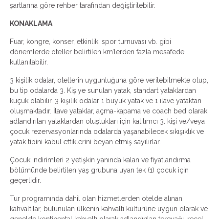
şartlarına göre rehber tarafından değiştirilebilir.
KONAKLAMA
Fuar, kongre, konser, etkinlik, spor turnuvası vb. gibi
dönemlerde oteller belirtilen km’lerden fazla mesafede
kullanılabilir.
3 kişilik odalar, otellerin uygunluğuna göre verilebilmekte olup,
bu tip odalarda 3. Kişiye sunulan yatak, standart yataklardan
küçük olabilir. 3 kişilik odalar 1 büyük yatak ve 1 ilave yataktan
oluşmaktadır. İlave yataklar, açma-kapama ve coach bed olarak
adlandırılan yataklardan oluştukları için katılımcı 3. kişi ve/veya
çocuk rezervasyonlarında odalarda yaşanabilecek sıkışıklık ve
yatak tipini kabul ettiklerini beyan etmiş sayılırlar.
Çocuk indirimleri 2 yetişkin yanında kalan ve fiyatlandırma
bölümünde belirtilen yaş grubuna uyan tek (1) çocuk için
geçerlidir.
Tur programında dahil olan hizmetlerden otelde alınan
kahvaltılar, bulunulan ülkenin kahvaltı kültürüne uygun olarak ve