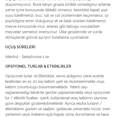
düşünmüyoruz. Buna karşın grupla birlikte olmadığınız anlarda
yeme içme konusunda dikkatli olmanızı, kesinlikle kapalı şişe
suyu tüketmenizi, buz, süt ve süt ürünlerinden kaçınmanızı, iyi
pişirildiğine emin olduğunuz et ve balık ürünleri tüketmenizi,
meyve konusunda muz, ananas gibi kabuğu soyulabilen
meyveler yemenizi öneriyoruz. Ülke girişlerinde ve yurda
dönüşlerde güncel aşı/pcr kurallarına uyulmalıdır.
UÇUŞ SÜRELERİ
İstanbul - Saraybosna 1 sa
OPSİYONEL TURLAR & ETKİNLİKLER
Opsiyonel turlar ve Etkinlikler, servis aldığımız yerel acente
tarafından en az 20 kişi katılım şartı ile düzenlenmekte olup,
katılım zorunluluğu bulunmamaktadır. Yeterli sayı
sağlanamadığı takdirde geziler yapılamamakta veya opsiyonel
tur / etkinlik fiyatları, içerik, kullanılacak araç katılımcı sayısına
göre değişiklik gösterebilmektedir. Ayrıca ekstra turların /
etkinliklerin günleri ve saatleri, gidilecek yerlerdeki müze, ören
yerlerinin veya mekânın açık/kapalı olma durumlarına ve hava