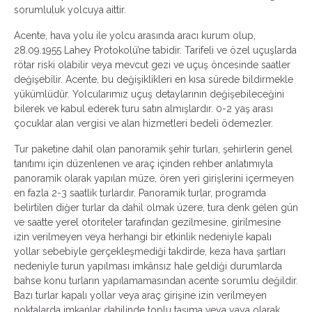
sorumluluk yolcuya aittir.
Acente, hava yolu ile yolcu arasında aracı kurum olup,
28.09.1955 Lahey Protokolü’ne tabidir. Tarifeli ve özel uçuşlarda
rötar riski olabilir veya mevcut gezi ve uçuş öncesinde saatler
değişebilir. Acente, bu değişiklikleri en kısa sürede bildirmekle
yükümlüdür. Yolcularımız uçuş detaylarının değişebileceğini
bilerek ve kabul ederek turu satın almışlardır. 0-2 yaş arası
çocuklar alan vergisi ve alan hizmetleri bedeli ödemezler.
Tur paketine dahil olan panoramik şehir turları, şehirlerin genel
tanıtımı için düzenlenen ve araç içinden rehber anlatımıyla
panoramik olarak yapılan müze, ören yeri girişlerini içermeyen
en fazla 2-3 saatlik turlardır. Panoramik turlar, programda
belirtilen diğer turlar da dahil olmak üzere, tura denk gelen gün
ve saatte yerel otoriteler tarafından gezilmesine, girilmesine
izin verilmeyen veya herhangi bir etkinlik nedeniyle kapalı
yollar sebebiyle gerçekleşmediği takdirde, keza hava şartları
nedeniyle turun yapılması imkânsız hale geldiği durumlarda
bahse konu turların yapılamamasından acente sorumlu değildir.
Bazı turlar kapalı yollar veya araç girişine izin verilmeyen
noktalarda imkanlar dahilinde toplu taşıma veya yaya olarak