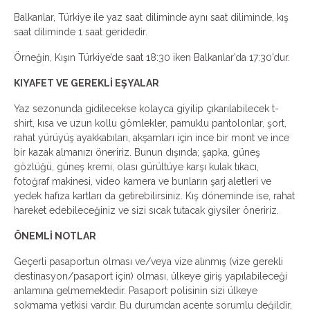
Balkanlar, Türkiye ile yaz saat diliminde aynı saat diliminde, kış
saat diliminde 1 saat geridedir.
Örneğin, Kışın Türkiye’de saat 18:30 iken Balkanlar’da 17:30’dur.
KIYAFET VE GEREKLİ EŞYALAR
Yaz sezonunda gidilecekse kolayca giyilip çıkarılabilecek t-
shirt, kısa ve uzun kollu gömlekler, pamuklu pantolonlar, şort,
rahat yürüyüş ayakkabıları, akşamları için ince bir mont ve ince
bir kazak almanızı öneririz. Bunun dışında; şapka, güneş
gözlüğü, güneş kremi, olası gürültüye karşı kulak tıkacı,
fotoğraf makinesi, video kamera ve bunların şarj aletleri ve
yedek hafıza kartları da getirebilirsiniz. Kış döneminde ise, rahat
hareket edebileceğiniz ve sizi sıcak tutacak giysiler öneririz.
ÖNEMLİ NOTLAR
Geçerli pasaportun olması ve/veya vize alınmış (vize gerekli
destinasyon/pasaport için) olması, ülkeye giriş yapılabileceği
anlamına gelmemektedir. Pasaport polisinin sizi ülkeye
sokmama yetkisi vardır. Bu durumdan acente sorumlu değildir,