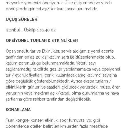
meyveler yemenizi öneriyoruz. Ülke girişlerinde ve yurda
dönüşlerde güncel aşı/pcr kurallarına uyulmalıdır.
UÇUŞ SÜRELERİ
İstanbul - Üsküp 1 sa 40 dk
OPSİYONEL TURLAR & ETKİNLİKLER
Opsiyonel turlar ve Etkinlikler, servis aldığımız yerel acente
tarafından en az 20 kişi katılım şartı ile düzenlenmekte olup,
katılım zorunluluğu bulunmamaktadır. Yeterli sayı
sağlanamadığı takdirde geziler yapılamamakta veya opsiyonel
tur / etkinlik fiyatları, içerik, kullanılacak araç katılımcı sayısına
göre değişiklik gösterebilmektedir. Ayrıca ekstra turların /
etkinliklerin günleri ve saatleri, gidilecek yerlerdeki müze, ören
yerlerinin veya mekânın açık/kapalı olma durumlarına ve hava
şartlarına göre rehber tarafından değiştirilebilir.
KONAKLAMA
Fuar, kongre, konser, etkinlik, spor turnuvası vb. gibi
dönemlerde oteller belirtilen km’lerden fazla mesafede