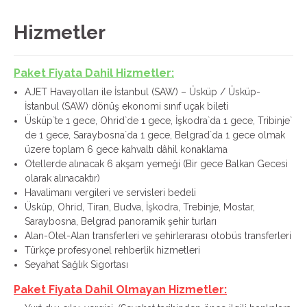
Hizmetler
Paket Fiyata Dahil Hizmetler:
AJET Havayolları ile İstanbul (SAW) – Üsküp / Üsküp-
İstanbul (SAW) dönüş ekonomi sınıf uçak bileti
Üsküp`te 1 gece, Ohrid`de 1 gece, İşkodra`da 1 gece, Tribinje`
de 1 gece, Saraybosna`da 1 gece, Belgrad`da 1 gece olmak
üzere toplam 6 gece kahvaltı dâhil konaklama
Otellerde alınacak 6 akşam yemeği (Bir gece Balkan Gecesi
olarak alınacaktır)
Havalimanı vergileri ve servisleri bedeli
Üsküp, Ohrid, Tiran, Budva, İşkodra, Trebinje, Mostar,
Saraybosna, Belgrad panoramik şehir turları
Alan-Otel-Alan transferleri ve şehirlerarası otobüs transferleri
Türkçe profesyonel rehberlik hizmetleri
Seyahat Sağlık Sigortası
Paket Fiyata Dahil Olmayan Hizmetler: