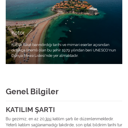
Kotor
Küçük fakat barındırdığı tarihi ve mimari eserler açısından
oldukça önemli olan bu şehir 1979 yılından beri UNESCO'nun
Dünya Mirası Listesi'nde yer almaktadır.
Genel Bilgiler
KATILIM ŞARTI
Bu gezimiz, en az 20
kişi
katılım şartı ile düzenlenmektedir.
Yeterli katılım sağlanamadığı takdirde, son iptal bildirim tarihi tur