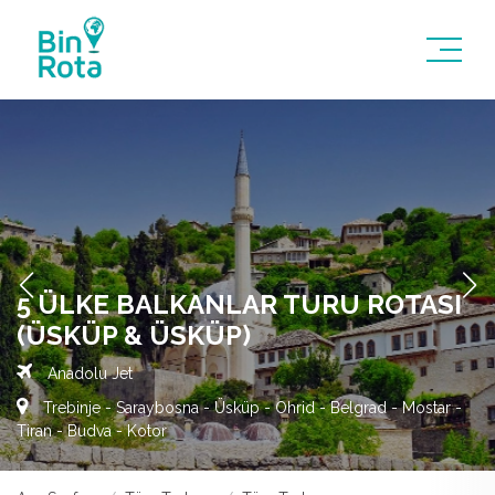
5 ÜLKE BALKANLAR TURU ROTASI
(ÜSKÜP & ÜSKÜP)
Anadolu Jet
Trebinje - Saraybosna - Üsküp - Ohrid - Belgrad - Mostar -
Tiran - Budva - Kotor