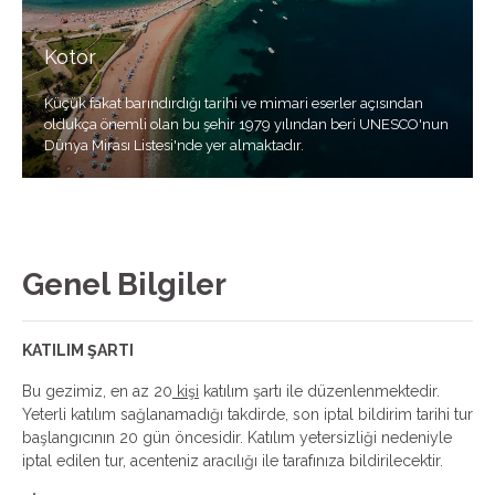
Kotor
Küçük fakat barındırdığı tarihi ve mimari eserler açısından
oldukça önemli olan bu şehir 1979 yılından beri UNESCO'nun
Dünya Mirası Listesi'nde yer almaktadır.
Genel Bilgiler
KATILIM ŞARTI
Bu gezimiz, en az 20
kişi
katılım şartı ile düzenlenmektedir.
Yeterli katılım sağlanamadığı takdirde, son iptal bildirim tarihi tur
başlangıcının 20 gün öncesidir. Katılım yetersizliği nedeniyle
iptal edilen tur, acenteniz aracılığı ile tarafınıza bildirilecektir.