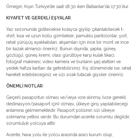
Örneğin, Kışın Türkiye’de saat 18:30 iken Balkanlar’da 17:30’dur.
KIYAFET VE GEREKLİ EŞYALAR
Yaz sezonunda gidilecekse kolayca giyilip çıkarılabilecek t-
shirt, kısa ve uzun kollu gömlekler, pamuklu pantolonlar, şort,
rahat yürüyüş ayakkabıları, akşamları için ince bir mont ve ince
bir kazak almanızı öneririz. Bunun dışında; şapka, güneş
gözlüğü, güneş kremi, olası gürültüye karşı kulak tıkacı,
fotoğraf makinesi, video kamera ve bunların şarj aletleri ve
yedek hafıza kartları da getirebilirsiniz. Kış döneminde ise, rahat
hareket edebileceğiniz ve sizi sıcak tutacak giysiler öneririz.
ÖNEMLİ NOTLAR
Geçerli pasaportun olması ve/veya vize alınmış (vize gerekli
destinasyon/pasaport için) olması, ülkeye giriş yapılabileceği
anlamına gelmemektedir. Pasaport polisinin sizi ülkeye
sokmama yetkisi vardır. Bu durumdan acente sorumlu değildir,
sorumluluk yolcuya aittir.
Acente, hava yolu ile yolcu arasında aracı kurum olup,