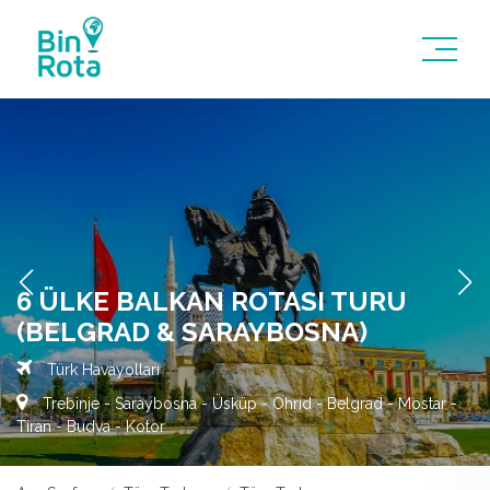
6 ÜLKE BALKAN ROTASI TURU
(BELGRAD & SARAYBOSNA)
Türk Havayolları
Trebinje - Saraybosna - Üsküp - Ohrid - Belgrad - Mostar -
Tiran - Budva - Kotor