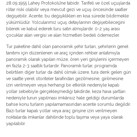
28.09.1955 Lahey Protokolü’ne tabidir. Tarifeli ve özel uçuşlarda
rötar riski olabilir veya mevcut gezi ve uçuş öncesinde saatler
değişebilir. Acente, bu değişiklikleri en kısa sürede bildirmekle
yükümlüdür. Yolcularımız uçuş detaylarının değişebileceğini
bilerek ve kabul ederek turu satın almışlardır. 0-2 yaş arası
çocuklar alan vergisi ve alan hizmetleri bedeli ödemezler.
Tur paketine dahil olan panoramik şehir turları, şehirlerin genel
tanıtımı için düzenlenen ve araç içinden rehber anlatımıyla
panoramik olarak yapılan müze, ören yeri girişlerini içermeyen
en fazla 2-3 saatlik turlardır. Panoramik turlar, programda
belirtilen diğer turlar da dahil olmak üzere, tura denk gelen gün
ve saatte yerel otoriteler tarafından gezilmesine, girilmesine
izin verilmeyen veya herhangi bir etkinlik nedeniyle kapalı
yollar sebebiyle gerçekleşmediği takdirde, keza hava şartları
nedeniyle turun yapılması imkânsız hale geldiği durumlarda
bahse konu turların yapılamamasından acente sorumlu değildir.
Bazı turlar kapalı yollar veya araç girişine izin verilmeyen
noktalarda imkanlar dahilinde toplu taşıma veya yaya olarak
yapılabilir.