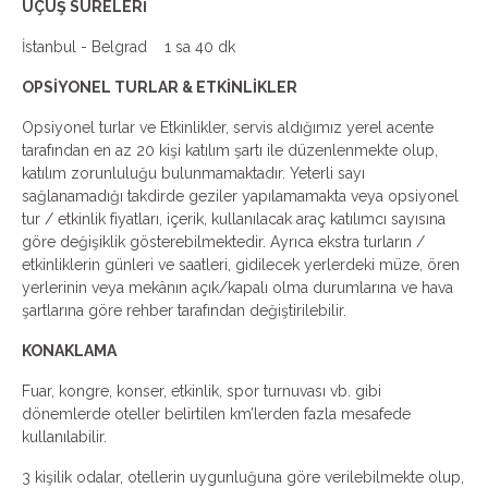
UÇUŞ SÜRELERİ
İstanbul - Belgrad 1 sa 40 dk
OPSİYONEL TURLAR & ETKİNLİKLER
Opsiyonel turlar ve Etkinlikler, servis aldığımız yerel acente
tarafından en az 20 kişi katılım şartı ile düzenlenmekte olup,
katılım zorunluluğu bulunmamaktadır. Yeterli sayı
sağlanamadığı takdirde geziler yapılamamakta veya opsiyonel
tur / etkinlik fiyatları, içerik, kullanılacak araç katılımcı sayısına
göre değişiklik gösterebilmektedir. Ayrıca ekstra turların /
etkinliklerin günleri ve saatleri, gidilecek yerlerdeki müze, ören
yerlerinin veya mekânın açık/kapalı olma durumlarına ve hava
şartlarına göre rehber tarafından değiştirilebilir.
KONAKLAMA
Fuar, kongre, konser, etkinlik, spor turnuvası vb. gibi
dönemlerde oteller belirtilen km’lerden fazla mesafede
kullanılabilir.
3 kişilik odalar, otellerin uygunluğuna göre verilebilmekte olup,