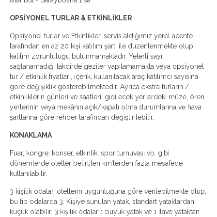
İstanbul - Saraybosna 1 sa
OPSİYONEL TURLAR & ETKİNLİKLER
Opsiyonel turlar ve Etkinlikler, servis aldığımız yerel acente
tarafından en az 20 kişi katılım şartı ile düzenlenmekte olup,
katılım zorunluluğu bulunmamaktadır. Yeterli sayı
sağlanamadığı takdirde geziler yapılamamakta veya opsiyonel
tur / etkinlik fiyatları, içerik, kullanılacak araç katılımcı sayısına
göre değişiklik gösterebilmektedir. Ayrıca ekstra turların /
etkinliklerin günleri ve saatleri, gidilecek yerlerdeki müze, ören
yerlerinin veya mekânın açık/kapalı olma durumlarına ve hava
şartlarına göre rehber tarafından değiştirilebilir.
KONAKLAMA
Fuar, kongre, konser, etkinlik, spor turnuvası vb. gibi
dönemlerde oteller belirtilen km’lerden fazla mesafede
kullanılabilir.
3 kişilik odalar, otellerin uygunluğuna göre verilebilmekte olup,
bu tip odalarda 3. Kişiye sunulan yatak, standart yataklardan
küçük olabilir. 3 kişilik odalar 1 büyük yatak ve 1 ilave yataktan