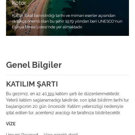
Kotor
Küçük fakat barındırdığı tarihi ve mimari eserler açısından
oldukça önemli olan bu şehir 1979 yılından beri UNESCO'nun
Dünya Mirası Listesi'nde yer almaktadır.
Genel Bilgiler
KATILIM ŞARTI
Bu gezimiz, en az 40
kişi
katılım şartı ile düzenlenmektedir.
Yeterli katılım sağlanamadığı takdirde, son iptal bildirim tarihi tur
başlangıcının 20 gün öncesidir. Katılım yetersizliği nedeniyle
iptal edilen tur, acenteniz aracılığı ile tarafınıza bildirilecektir.
VİZE