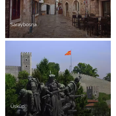
Saraybosna
Üsküp