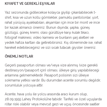
KIYAFET VE GEREKLİ EŞYALAR
Yaz sezonunda gidilecekse kolayca giyilip çıkarılabilecek t-
shirt, kısa ve uzun kollu gömlekler, pamuklu pantolonlar, şort,
rahat yürüyüş ayakkabıları, akşamları için ince bir mont ve ince
bir kazak almanızı öneririz. Bunun dışında; şapka, güneş
gözlüğü, güneş kremi, olası gürültüye karşı kulak tıkacı,
fotoğraf makinesi, video kamera ve bunların şarj aletleri ve
yedek hafıza kartları da getirebilirsiniz. Kış döneminde ise, rahat
hareket edebileceğiniz ve sizi sıcak tutacak giysiler öneririz.
ÖNEMLİ NOTLAR
Geçerli pasaportun olması ve/veya vize alınmış (vize gerekli
destinasyon/pasaport için) olması, ülkeye giriş yapılabileceği
anlamına gelmemektedir. Pasaport polisinin sizi ülkeye
sokmama yetkisi vardır. Bu durumdan acente sorumlu değildir,
sorumluluk yolcuya aittir.
Acente, hava yolu ile yolcu arasında aracı kurum olup,
28.09.1955 Lahey Protokolü’ne tabidir. Tarifeli ve özel uçuşlarda
rötar riski olabilir veya mevcut gezi ve uçuş öncesinde saatler