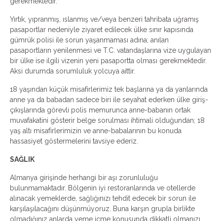
gerekmektedir.
Yırtık, yıpranmış, ıslanmış ve/veya benzeri tahribata uğramış
pasaportlar nedeniyle ziyaret edilecek ülke sınır kapısında
gümrük polisi ile sorun yaşanmaması adına; anılan
pasaportların yenilenmesi ve T.C. vatandaşlarına vize uygulayan
bir ülke ise ilgili vizenin yeni pasaportta olması gerekmektedir.
Aksi durumda sorumluluk yolcuya aittir.
18 yaşından küçük misafirlerimiz tek başlarına ya da yanlarında
anne ya da babadan sadece biri ile seyahat ederken ülke giriş-
çıkışlarında görevli polis memurunca anne-babanın ortak
muvafakatini gösterir belge sorulması ihtimali olduğundan; 18
yaş altı misafirlerimizin ve anne-babalarının bu konuda
hassasiyet göstermelerini tavsiye ederiz.
SAĞLIK
Almanya girişinde herhangi bir aşı zorunluluğu
bulunmamaktadır. Bölgenin iyi restoranlarında ve otellerde
alınacak yemeklerde, sağlığınızı tehdit edecek bir sorun ile
karşılaşılacağını düşünmüyoruz. Buna karşın grupla birlikte
olmadığınız anlarda yeme içme konusunda dikkatli olmanızı,