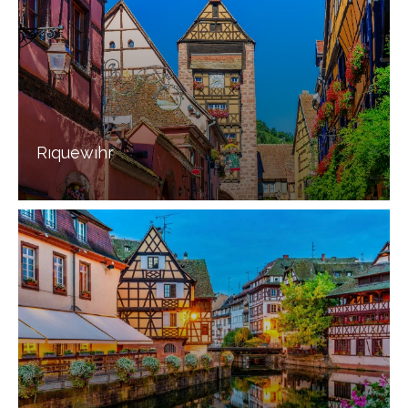
Rıquewıhr