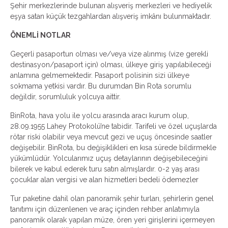
Şehir merkezlerinde bulunan alışveriş merkezleri ve hediyelik
eşya satan küçük tezgahlardan alışveriş imkânı bulunmaktadır.
ÖNEMLİ NOTLAR
Geçerli pasaportun olması ve/veya vize alınmış (vize gerekli
destinasyon/pasaport için) olması, ülkeye giriş yapılabileceği
anlamına gelmemektedir. Pasaport polisinin sizi ülkeye
sokmama yetkisi vardır. Bu durumdan Bin Rota sorumlu
değildir, sorumluluk yolcuya aittir.
BinRota, hava yolu ile yolcu arasında aracı kurum olup,
28.09.1955 Lahey Protokolü’ne tabidir. Tarifeli ve özel uçuşlarda
rötar riski olabilir veya mevcut gezi ve uçuş öncesinde saatler
değişebilir. BinRota, bu değişiklikleri en kısa sürede bildirmekle
yükümlüdür. Yolcularımız uçuş detaylarının değişebileceğini
bilerek ve kabul ederek turu satın almışlardır. 0-2 yaş arası
çocuklar alan vergisi ve alan hizmetleri bedeli ödemezler
Tur paketine dahil olan panoramik şehir turları, şehirlerin genel
tanıtımı için düzenlenen ve araç içinden rehber anlatımıyla
panoramik olarak yapılan müze, ören yeri girişlerini içermeyen