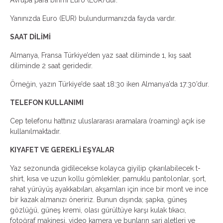
Avrupa para birimi Euro (EUR)’dur.
Yanınızda Euro (EUR) bulundurmanızda fayda vardır.
SAAT DİLİMİ
Almanya, Fransa Türkiye’den yaz saat diliminde 1, kış saat
diliminde 2 saat geridedir.
Örneğin, yazın Türkiye’de saat 18:30 iken Almanya’da 17:30’dur.
TELEFON KULLANIMI
Cep telefonu hattınız uluslararası aramalara (roaming) açık ise
kullanılmaktadır.
KIYAFET VE GEREKLİ EŞYALAR
Yaz sezonunda gidilecekse kolayca giyilip çıkarılabilecek t-
shirt, kısa ve uzun kollu gömlekler, pamuklu pantolonlar, şort,
rahat yürüyüş ayakkabıları, akşamları için ince bir mont ve ince
bir kazak almanızı öneririz. Bunun dışında; şapka, güneş
gözlüğü, güneş kremi, olası gürültüye karşı kulak tıkacı,
fotoğraf makinesi, video kamera ve bunların şarj aletleri ve