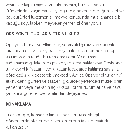
kesinlikle kapalı şişe suyu tüketmenizi, buz, süt ve süt
ürünlerinden kaçınmanızı, iyi pişirildiğine emin olduğunuz et ve
balık ürünleri tüketmenizi, meyve konusunda muz, ananas gibi
kabuğu soyulabilen meyveler yemenizi öneriyoruz.
OPSİYONEL TURLAR & ETKİNLİKLER
Opsiyonel turlar ve Etkinlikler, servis aldığımız yerel acente
tarafından en az 20 kişi katılım şartı ile düzenlenmekte olup,
katılım zorunluluğu bulunmamaktadır. Yeterli sayı
sağlanamadığı takdirde geziler yapılamamakta veya Opsiyonel
tur / etkinlik fiyatları, içerik, kullanılacak araç katılımcı sayısına
göre değişiklik gösterebilmektedir. Ayrıca Opsiyonel turların /
etkinliklerin günleri ve saatleri, gidilecek yerlerdeki müze, ören
yerlerinin veya mekânın açık/kapalı olma durumlarına ve hava
şartlarına göre rehber tarafından değiştirilebilir.
KONAKLAMA
Fuar, kongre, konser, etkinlik, spor turnuvası vb. gibi
dönemlerde oteller belirtilen km’lerden fazla mesafede
kullanılabilir.