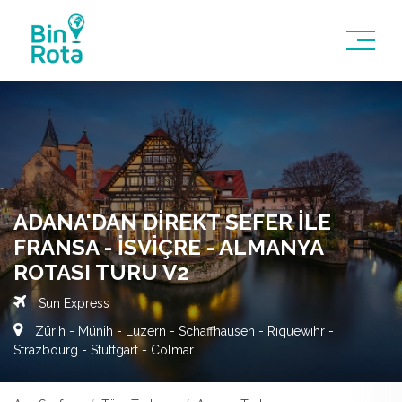
ADANA'DAN DIREKT SEFER ILE
FRANSA - İSVIÇRE - ALMANYA
ROTASI TURU V2
Sun Express
Zürih - Münih - Luzern - Schaffhausen - Rıquewıhr -
Strazbourg - Stuttgart - Colmar