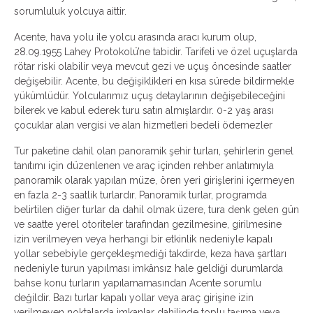
sorumluluk yolcuya aittir.
Acente, hava yolu ile yolcu arasında aracı kurum olup,
28.09.1955 Lahey Protokolü’ne tabidir. Tarifeli ve özel uçuşlarda
rötar riski olabilir veya mevcut gezi ve uçuş öncesinde saatler
değişebilir. Acente, bu değişiklikleri en kısa sürede bildirmekle
yükümlüdür. Yolcularımız uçuş detaylarının değişebileceğini
bilerek ve kabul ederek turu satın almışlardır. 0-2 yaş arası
çocuklar alan vergisi ve alan hizmetleri bedeli ödemezler
Tur paketine dahil olan panoramik şehir turları, şehirlerin genel
tanıtımı için düzenlenen ve araç içinden rehber anlatımıyla
panoramik olarak yapılan müze, ören yeri girişlerini içermeyen
en fazla 2-3 saatlik turlardır. Panoramik turlar, programda
belirtilen diğer turlar da dahil olmak üzere, tura denk gelen gün
ve saatte yerel otoriteler tarafından gezilmesine, girilmesine
izin verilmeyen veya herhangi bir etkinlik nedeniyle kapalı
yollar sebebiyle gerçekleşmediği takdirde, keza hava şartları
nedeniyle turun yapılması imkânsız hale geldiği durumlarda
bahse konu turların yapılamamasından Acente sorumlu
değildir. Bazı turlar kapalı yollar veya araç girişine izin
verilmeyen noktalarda imkanlar dahilinde toplu taşıma veya