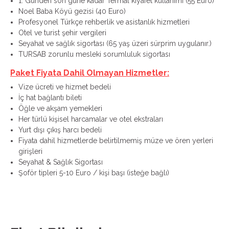
1. Günden son güne kadar Termal kıyafet kullanımı (55 Euro)
Noel Baba Köyü gezisi (40 Euro)
Profesyonel Türkçe rehberlik ve asistanlık hizmetleri
Otel ve turist şehir vergileri
Seyahat ve sağlık sigortası (65 yaş üzeri sürprim uygulanır.)
TURSAB zorunlu mesleki sorumluluk sigortası
Paket Fiyata Dahil Olmayan Hizmetler:
Vize ücreti ve hizmet bedeli
İç hat bağlantı bileti
Öğle ve akşam yemekleri
Her türlü kişisel harcamalar ve otel ekstraları
Yurt dışı çıkış harcı bedeli
Fiyata dahil hizmetlerde belirtilmemiş müze ve ören yerleri
girişleri
Seyahat & Sağlık Sigortası
Şoför tipleri 5-10 Euro / kişi başı (isteğe bağlı)