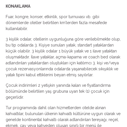
KONAKLAMA
Fuar, kongre, konser, etkinlik, spor turnuvası vb. gibi
dönemlerde oteller belirtilen km’lerden fazla mesafede
kullanılabilir.
3 kişilik odalar, otellerin uygunluğuna göre verilebilmekte olup,
bu tip odalarda 3. Kişiye sunulan yatak, standart yataklardan
küçük olabilir. 3 kişilik odalar 1 büyük yatak ve 1 ilave yataktan
oluşmaktadır. İlave yataklar, açma-kapama ve coach bed olarak
adlandırılan yataklardan oluştukları için katılımcı 3. kişi ve/veya
çocuk rezervasyonlarında odalarda yaşanabilecek sıkışıklık ve
yatak tipini kabul ettiklerini beyan etmiş sayılırlar.
Çocuk indirimleri 2 yetişkin yanında kalan ve fiyatlandırma
bölümünde belirtilen yaş grubuna uyan tek (1) çocuk için
geçerlidir.
Tur programında dahil olan hizmetlerden otelde alınan
kahvaltılar, bulunulan ülkenin kahvaltı kültürüne uygun olarak ve
genelde kontinental kahvaltı olarak adlandırılan tereyağı, reçel,
ekmek, çay veya kahveden oluşan sınırlı bir menü ile