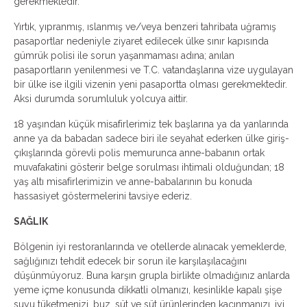
gerekmektedir.
Yırtık, yıpranmış, ıslanmış ve/veya benzeri tahribata uğramış
pasaportlar nedeniyle ziyaret edilecek ülke sınır kapısında
gümrük polisi ile sorun yaşanmaması adına; anılan
pasaportların yenilenmesi ve T.C. vatandaşlarına vize uygulayan
bir ülke ise ilgili vizenin yeni pasaportta olması gerekmektedir.
Aksi durumda sorumluluk yolcuya aittir.
18 yaşından küçük misafirlerimiz tek başlarına ya da yanlarında
anne ya da babadan sadece biri ile seyahat ederken ülke giriş-
çıkışlarında görevli polis memurunca anne-babanın ortak
muvafakatini gösterir belge sorulması ihtimali olduğundan; 18
yaş altı misafirlerimizin ve anne-babalarının bu konuda
hassasiyet göstermelerini tavsiye ederiz.
SAĞLIK
Bölgenin iyi restoranlarında ve otellerde alınacak yemeklerde,
sağlığınızı tehdit edecek bir sorun ile karşılaşılacağını
düşünmüyoruz. Buna karşın grupla birlikte olmadığınız anlarda
yeme içme konusunda dikkatli olmanızı, kesinlikle kapalı şişe
suyu tüketmenizi, buz, süt ve süt ürünlerinden kaçınmanızı, iyi