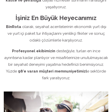
kalite ve şeffaflığa
dayalı hizmetler sunmanın rahatlığını
yaşatıyoruz.
İşiniz En Büyük Heyecanımız
BinRota
olarak, seyahat acentelerinin ekonomik yurt dışı
ve yurt içi paket tur ihtiyaçlarını yenilikçi fikirler ve sonuç
odaklı çözümlerle karşılıyoruz.
Profesyonel ekibimizin
desteğiyle, turları en ince
ayrıntısına kadar planlıyor ve misafirlerinize unutulmayacak
bir seyahat deneyimi yaşatma hedefinizi benimsiyoruz.
Yüzde
98’e varan müşteri memnuniyetimizl
e sektörde
fark yaratıyoruz.