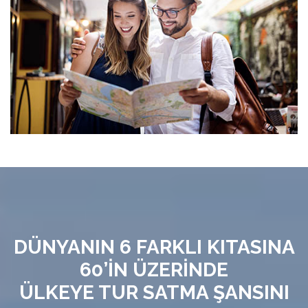
DÜNYANIN 6 FARKLI KITASINA
60’İN ÜZERİNDE
ÜLKEYE TUR SATMA ŞANSINI