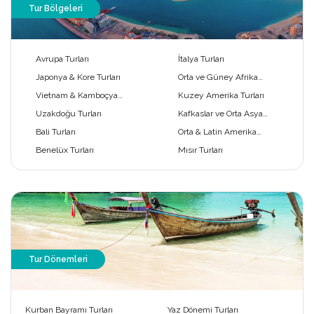
Tur Bölgeleri
Avrupa Turları
İtalya Turları
Japonya & Kore Turları
Orta ve Güney Afrika
Turları
Vietnam & Kamboçya
Kuzey Amerika Turları
Turları
Uzakdoğu Turları
Kafkaslar ve Orta Asya
Turları
Bali Turları
Orta & Latin Amerika
Turları
Benelüx Turları
Mısır Turları
Tur Dönemleri
Kurban Bayramı Turları
Yaz Dönemi Turları