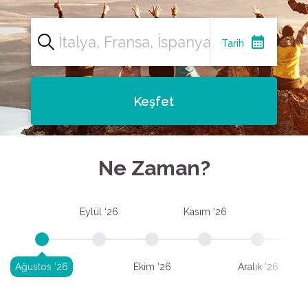
calendar_month
Tarih
Keşfet
Ne Zaman?
Eylül ‘26
Kasım ‘26
Oca
Ağustos ‘26
Ekim ‘26
Aralık ‘26