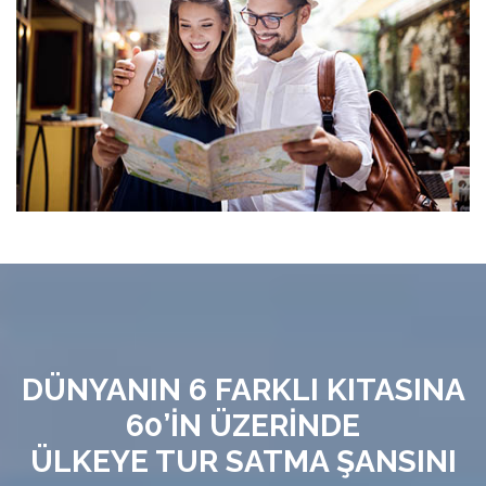
DÜNYANIN 6 FARKLI KITASINA
60’İN ÜZERİNDE
ÜLKEYE TUR SATMA ŞANSINI