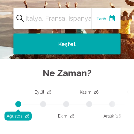
calendar_month
Tarih
Keşfet
Ne Zaman?
Eylül ‘26
Kasım ‘26
Oca
Ağustos ‘26
Ekim ‘26
Aralık ‘26