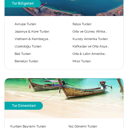
Tur Bölgeleri
Avrupa Turları
İtalya Turları
Japonya & Kore Turları
Orta ve Güney Afrika
Turları
Vietnam & Kamboçya
Kuzey Amerika Turları
Turları
Uzakdoğu Turları
Kafkaslar ve Orta Asya
Turları
Bali Turları
Orta & Latin Amerika
Turları
Benelüx Turları
Mısır Turları
Tur Dönemleri
Kurban Bayramı Turları
Yaz Dönemi Turları