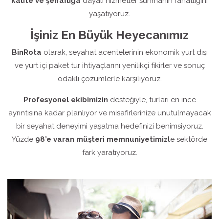
kalite ve şeffaflığa
dayalı hizmetler sunmanın rahatlığını
yaşatıyoruz.
İşiniz En Büyük Heyecanımız
BinRota
olarak, seyahat acentelerinin ekonomik yurt dışı
ve yurt içi paket tur ihtiyaçlarını yenilikçi fikirler ve sonuç
odaklı çözümlerle karşılıyoruz.
Profesyonel ekibimizin
desteğiyle, turları en ince
ayrıntısına kadar planlıyor ve misafirlerinize unutulmayacak
bir seyahat deneyimi yaşatma hedefinizi benimsiyoruz.
Yüzde
98’e varan müşteri memnuniyetimizl
e sektörde
fark yaratıyoruz.