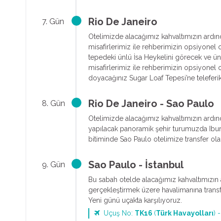
Rio De Janeiro
7. Gün
Otelimizde alacağımız kahvaltımızın ardın
misafirlerimiz ile rehberimizin opsiyone
tepedeki ünlü İsa Heykelini görecek ve ü
misafirlerimiz ile rehberimizin opsiyonel
doyacağınız Sugar Loaf Tepesi’ne teleferi
Rio De Janeiro - Sao Paulo
8. Gün
Otelimizde alacağımız kahvaltımızın ardınd
yapılacak panoramik şehir turumuzda Ibura
bitiminde Sao Paulo otelimize transfer o
Sao Paulo - İstanbul
9. Gün
Bu sabah otelde alacağımız kahvaltımızın 
gerçekleştirmek üzere havalimanına transfer 
Yeni günü uçakta karşılıyoruz.
Uçuş No:
TK16
(
Türk Havayolları
) 