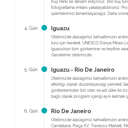
Kuş Parkı ile devam ediyoruz. 160 kuş tür
fotoğraflama imkânı yakalayabilirsiniz. Pr
işlemlerimizi tamamlayacağız. Daha sonra
Iguazu
4. Gün
Otelimizde alacağımız kahvaltımızın ardı
turu için hareket. UNESCO Dünya Mirası Lis
İguazu’nun tüm görkemine ve keyfine vara
Geceleme otelimizde.
Iguazu - Rio De Janeiro
5. Gün
Otelimizde alacağımız kahvaltımızın ardın
etkinliği olarak düzenleyeceği yemekli Sa
gösterilerinden biri olan ve adı ülke ile
bağlı olarak program içeriği aynı kalmak şa
Rio De Janeiro
6. Gün
Otelimizde alacağımız kahvaltımızın ardın
Candelaria, Praça XV, Travesso Marketi, M