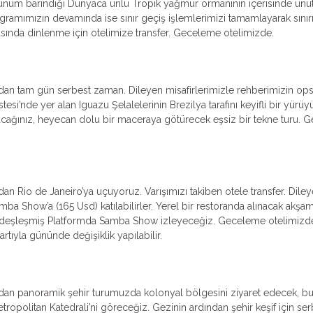
ünüm barındığı Dünyaca ünlü Tropik yağmur ormanının içerisinde unutul
ogramımızın devamında ise sınır geçiş işlemlerimizi tamamlayarak sınır
sında dinlenme için otelimize transfer. Geceleme otelimizde.
ndan tam gün serbest zaman. Dileyen misafirlerimizle rehberimizin o
tesi’nde yer alan Iguazu Şelalelerinin Brezilya tarafını keyifli bir yür
cağınız, heyecan dolu bir maceraya götürecek eşsiz bir tekne turu. Ge
dan Rio de Janeiro’ya uçuyoruz. Varışımızı takiben otele transfer. Dil
mba Show’a (165 Usd) katılabilirler. Yerel bir restoranda alınacak ak
 özdeşleşmiş Platformda Samba Show izleyeceğiz. Geceleme otelimizde. 
rtıyla gününde değişiklik yapılabilir.
dan panoramik şehir turumuzda kolonyal bölgesini ziyaret edecek, bur
etropolitan Katedrali’ni göreceğiz. Gezinin ardından şehir keşif için 