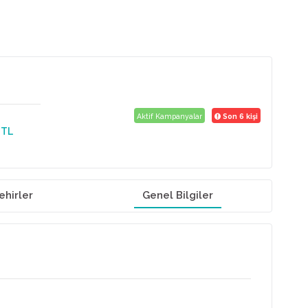
Aktif Kampanyalar
Son 6 kişi
6
TL
ehirler
Genel Bilgiler