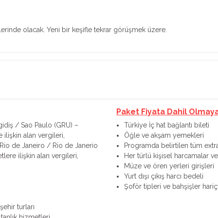
tlerinde olacak. Yeni bir keşifle tekrar görüşmek üzere.
Paket Fiyata Dahil Olmay
 gidiş / Sao Paulo (GRU) –
Türkiye İç hat bağlantı bileti
ilişkin alan vergileri,
Öğle ve akşam yemekleri
 Rio de Janeiro / Rio de Janerio
Programda belirtilen tüm extra
lere ilişkin alan vergileri,
Her türlü kişisel harcamalar ve 
Müze ve ören yerleri girişleri
Yurt dışı çıkış harcı bedeli
Şoför tipleri ve bahşişler hariçt
hir turları
tanlık hizmetleri