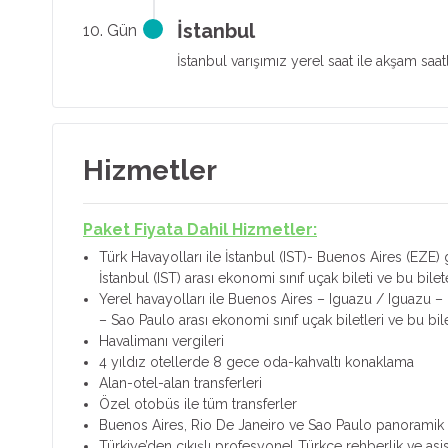
İstanbul
10. Gün
İstanbul varışımız yerel saat ile akşam saa
Hizmetler
Paket Fiyata Dahil Hizmetler:
Türk Havayolları ile İstanbul (IST)- Buenos Aires (EZE)
İstanbul (IST) arası ekonomi sınıf uçak bileti ve bu bilete 
Yerel havayolları ile Buenos Aires – Iguazu / Iguazu –
– Sao Paulo arası ekonomi sınıf uçak biletleri ve bu bilet
Havalimanı vergileri
4 yıldız otellerde 8 gece oda-kahvaltı konaklama
Alan-otel-alan transferleri
Özel otobüs ile tüm transferler
Buenos Aires, Rio De Janeiro ve Sao Paulo panoramik şe
Türkiye’den çıkışlı profesyonel Türkçe rehberlik ve asis