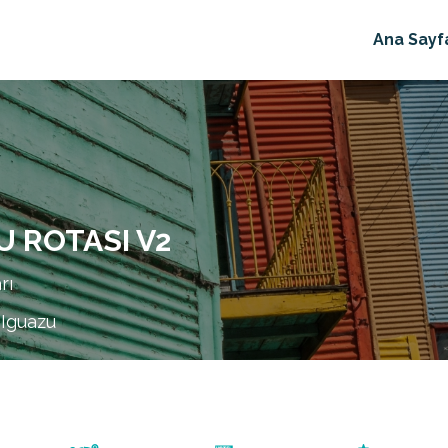
Ana Sayf
U ROTASI V2
rı
 Iguazu