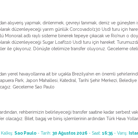
dan alışveriş yapmak, dinlenmek, çevreyi tanımak, deniz ve güneşten 
l olarak düzenleyeceği yarım günlük Corcovado(130 Usd) turu için ha
nlü Monorail adlı raylı sisteme binerek tepeye çıkacak ve Rio’nun o 
 olarak düzenleyeceği Sugar Loaf(110 Usd) turu için hareket. Turumuz
kler ile çıkıyoruz. Dönüşte otelimize transfer oluyoruz. Geceleme otel
an yerel havayollarına ait bir uçakla Brezilya’nın en önemli şehirlerind
puera Park, Japon Mahallesi, Katedral, Tarihi Şehir Merkezi, Belediy
lacağız. Geceleme Sao Paulo
ardından, rehberimizin belirleyeceği transfer saatine kadar serbest v
olacağız. Bilet, bagaj ve biniş işlemlerinin ardından Türk Hava Yolları’n
- Kalkış:
Sao Paulo
- Tarih:
30 Ağustos 2026
- Saat:
16:35
- Varış:
Ista