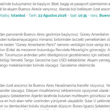
ali’nde buluşmamız ile başlıyor. Bilet, bagaj ve pasaport işlemlerinin ar
at ile akşam Buenos Aires’e varıyoruz. Alanda bizi bekleyen özel arac
 Kalkış:
Istanbul
- Tarih:
22 Ağustos 2026
- Saat:
10:35
- Varış:
Bueno
ndan panoramik Buenos Aires gezimize başlıyoruz. Güney Amerika’nın
den kurtaramayacağınız mimarisi, birbirinden lezzetli yemeklerden olu
e neden “Güney Amerika’nın Paris’i" namının verildiğini bize varlığı il
’un (Evita) da mezarının bulunduğu Recoleta Mezarlığı’nı göreceğiz. 
dır. Turumuzun ardından şehri dilediğinizce gezebilmeniz için serbes
inliği Yemekli Tango Gecesi’ne (140 USD) katılabilirler. Akşam yeme
i tango mekânlarından birinde olacağız. Geceleme otelimizde.
n özel aracımız ile Buenos Aires Havalimanı’na transfer oluyoruz. Yerel h
 transfer olacağız. Dileyen misafirlerimiz rehberimizin opsiyonel olarak
 Iguazu Şelalelerinin Arjantin tarafında bulunan muhteşem görüntüsü ve
a en hızlı akan nehir üzerinden yürüyerek ulaşılabilir. Sular U şeklin
ir su damlacıkları bulutu oluşturarak düşüyor. Burası Iguazu Şelaleleri