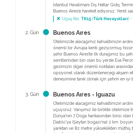
İstanbul Havalimanı Dış Hatlar Gidiş Termin
Buenos Aires’e hareket ediyoruz. Yerel sa
Uçuş No:
TK15
(
Türk Havayolları
) -
Buenos Aıres
2. Gün
Otelimizde alacağımız kahvaltımızın ardı
önemli bir Avrupa kenti geziyormuş hissin
şehir Buenos Aires’te ilk durağımız bu şehr
semtlerinden biri olan bu yerde Eva Peron
gezimizin diğer önemli noktaları arasında
opsiyonel olarak düzenleneceği akşam etk
deneyimine tanık olmak için şehrin en iy
Buenos Aıres - Iguazu
3. Gün
Otelimizde alacağımız kahvaltımızın ardında
uçuyoruz. Varışımız ile birlikte otelimize
Dünya'nın 7 Doğa harikasından birisi olan
Diablo'ya (Şeytan boğazı'na) 2 km. boyunc
yarıktan ve 82 metre yükseklikten müthiş b