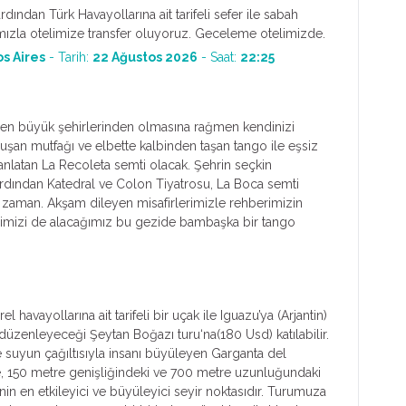
dından Türk Havayollarına ait tarifeli sefer ile sabah
ımızla otelimize transfer oluyoruz. Geceleme otelimizde.
s Aires
- Tarih:
22 Ağustos 2026
- Saat:
22:25
 en büyük şehirlerinden olmasına rağmen kendinizi
şan mutfağı ve elbette kalbinden taşan tango ile eşsiz
e anlatan La Recoleta semti olacak. Şehrin seçkin
Ardından Katedral ve Colon Tiyatrosu, La Boca semti
t zaman. Akşam dileyen misafirlerimizle rehberimizin
ğimizi de alacağımız bu gezide bambaşka bir tango
avayollarına ait tarifeli bir uçak ile Iguazu’ya (Arjantin)
 düzenleyeceği Şeytan Boğazı turu‘na(180 Usd) katılabilir.
 suyun çağıltısıyla insanı büyüleyen Garganta del
de, 150 metre genişliğindeki ve 700 metre uzunluğundaki
nin en etkileyici ve büyüleyici seyir noktasıdır. Turumuza