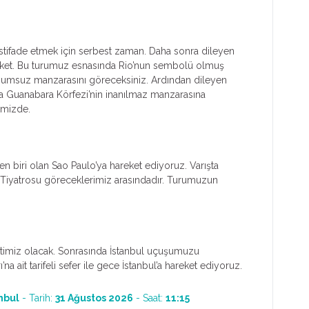
istifade etmek için serbest zaman. Daha sonra dileyen
reket. Bu turumuz esnasında Rio’nun sembolü olmuş
doyumsuz manzarasını göreceksiniz. Ardından dileyen
da Guanabara Körfezi’nin inanılmaz manzarasına
imizde.
en biri olan Sao Paulo’ya hareket ediyoruz. Varışta
e Tiyatrosu göreceklerimiz arasındadır. Turumuzun
aktimiz olacak. Sonrasında İstanbul uçuşumuzu
a ait tarifeli sefer ile gece İstanbul’a hareket ediyoruz.
nbul
- Tarih:
31 Ağustos 2026
- Saat:
11:15