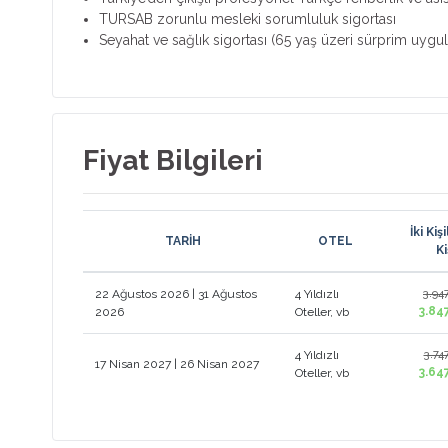
TURSAB zorunlu mesleki sorumluluk sigortası
Seyahat ve sağlık sigortası (65 yaş üzeri sürprim uygula
Fiyat Bilgileri
İki Ki
TARİH
OTEL
Ki
22 Ağustos 2026 | 31 Ağustos
4 Yıldızlı
3.94
3.84
2026
Oteller, vb
4 Yıldızlı
3.74
17 Nisan 2027 | 26 Nisan 2027
3.64
Oteller, vb