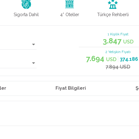
Sigorta Dahil
4* Oteller
Türkçe Rehberli
1 Kişilik Fiyat
3.847
USD
2 Yetişkin
Fiyatı
7.694
374.18
USD
7.894 USD
ler
Fiyat Bilgileri
Ş