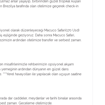
maz anlar yaşayıp, birbirinden güzel tropikal kuşları
ın Brezilya tarafında olan otelimize geçerek check-in
psiyonel olarak düzenleyeceği Macuco Safari(170 Usd)
üyüş eşliğinde geziyoruz. Daha sonra Macuco Safari,
zimizin ardından otelimize transfer ve serbest zaman.
eyen misafirlerimizle rehberimizin opsiyonel akşam
şam yemeğinin ardından dünyanın en güzel dans
***Yerel havayolları ile yapılacak olan uçuşun saatine
ada dar caddeler, meydanlar ve tarihi binalar arasında
serbest zaman. Geceleme otelimizde.