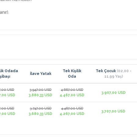
nır).
şilik Odada
Tek Kişilik
Tek Çocuk
(02,00 -
İlave Yatak
şibaşı
Oda
11,99 Yaş)
7,00 USD
3.947,00 USD
4.667,00 USD
3.907,00 USD
7,00 USD
3.880,33 USD
4.467,00 USD
7,00 USD
3.747,00 USD
4.467,00 USD
3.707,00 USD
7,00 USD
3.680,33 USD
4.267,00 USD