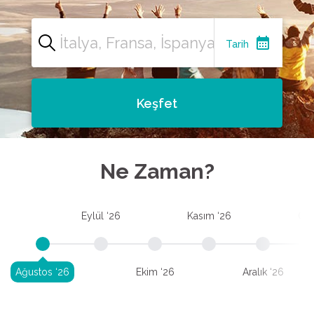
calendar_month
Tarih
Keşfet
Ne Zaman?
Eylül ‘26
Kasım ‘26
Oca
Ağustos ‘26
Ekim ‘26
Aralık ‘26