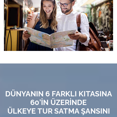
DÜNYANIN 6 FARKLI KITASINA
60’İN ÜZERİNDE
ÜLKEYE TUR SATMA ŞANSINI