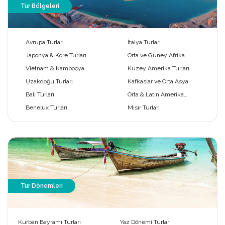
Tur Bölgeleri
Avrupa Turları
İtalya Turları
Japonya & Kore Turları
Orta ve Güney Afrika
Turları
Vietnam & Kamboçya
Kuzey Amerika Turları
Turları
Uzakdoğu Turları
Kafkaslar ve Orta Asya
Turları
Bali Turları
Orta & Latin Amerika
Turları
Benelüx Turları
Mısır Turları
Tur Dönemleri
Kurban Bayramı Turları
Yaz Dönemi Turları