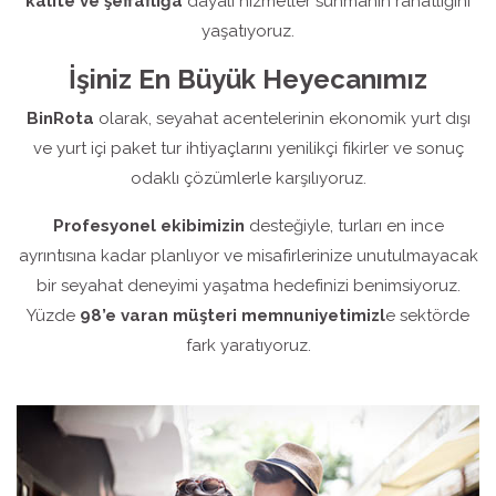
kalite ve şeffaflığa
dayalı hizmetler sunmanın rahatlığını
yaşatıyoruz.
İşiniz En Büyük Heyecanımız
BinRota
olarak, seyahat acentelerinin ekonomik yurt dışı
ve yurt içi paket tur ihtiyaçlarını yenilikçi fikirler ve sonuç
odaklı çözümlerle karşılıyoruz.
Profesyonel ekibimizin
desteğiyle, turları en ince
ayrıntısına kadar planlıyor ve misafirlerinize unutulmayacak
bir seyahat deneyimi yaşatma hedefinizi benimsiyoruz.
Yüzde
98’e varan müşteri memnuniyetimizl
e sektörde
fark yaratıyoruz.