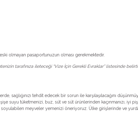
dan eski olmayan pasaportunuzun olması gerekmektedir.
izin tarafınıza ileteceği “Vize İçin Gerekli Evraklar” listesinde belir
erde, sağlığınızı tehdit edecek bir sorun ile karşılaşılacağını düşünmü
işe suyu tüketmenizi, buz, süt ve süt ürünlerinden kaçınmanızı, iyi piş
oyulabilen meyveler yemenizi öneriyoruz. Ülke girişlerinde ve yurda 