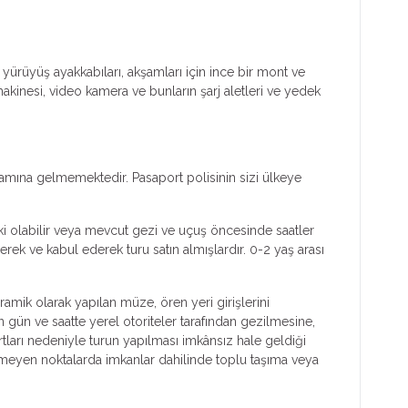
 yürüyüş ayakkabıları, akşamları için ince bir mont ve
makinesi, video kamera ve bunların şarj aletleri ve yedek
lamına gelmemektedir. Pasaport polisinin sizi ülkeye
ski olabilir veya mevcut gezi ve uçuş öncesinde saatler
rek ve kabul ederek turu satın almışlardır. 0-2 yaş arası
ramik olarak yapılan müze, ören yeri girişlerini
n gün ve saatte yerel otoriteler tarafından gezilmesine,
tları nedeniyle turun yapılması imkânsız hale geldiği
ilmeyen noktalarda imkanlar dahilinde toplu taşıma veya