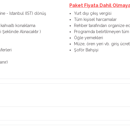
Paket Fiyata Dahil Olmay
tine - İstanbul (IST) dönüş
Yurt dışı çıkış vergisi
Tüm kişisel harcamalar
 kahvaltı konaklama
Rehber tarafından organize edi
 Şeklinde Alınacaktır )
Programda belirtilmeyen tüm g
Öğle yemekleri
Müze, ören yeri vb. giriş ücret
ferleri
Şoför Bahşişi
anır)