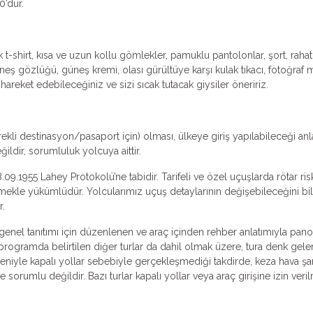
0’dur.
t-shirt, kısa ve uzun kollu gömlekler, pamuklu pantolonlar, şort, rahat
neş gözlüğü, güneş kremi, olası gürültüye karşı kulak tıkacı, fotoğraf 
t hareket edebileceğiniz ve sizi sıcak tutacak giysiler öneririz.
ekli destinasyon/pasaport için) olması, ülkeye giriş yapılabileceği an
ldir, sorumluluk yolcuya aittir.
.09.1955 Lahey Protokolü’ne tabidir. Tarifeli ve özel uçuşlarda rötar ri
irmekle yükümlüdür. Yolcularımız uçuş detaylarının değişebileceğini bile
r.
n genel tanıtımı için düzenlenen ve araç içinden rehber anlatımıyla pano
, programda belirtilen diğer turlar da dahil olmak üzere, tura denk gele
deniyle kapalı yollar sebebiyle gerçekleşmediği takdirde, keza hava şar
orumlu değildir. Bazı turlar kapalı yollar veya araç girişine izin ver