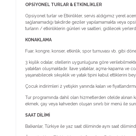
OPSİYONEL TURLAR & ETKİNLİKLER
Opsiyonel turlar ve Etkinlikler, servis aldığımız yerel ac
sağlanamadığı takdirde geziler yapılamamakta veya opsiyone
turların / etkinliklerin günleri ve saatleri, gidilecek yer
KONAKLAMA
Fuar, kongre, konser, etkinlik, spor turnuvası vb. gibi dön
3 kişilik odalar, otellerin uygunluğuna göre verilebilmekte
yataktan oluşmaktadır. İlave yataklar, açma-kapama ve coa
yaşanabilecek sıkışıklık ve yatak tipini kabul ettiklerini bey
Çocuk indirimleri 2 yetişkin yanında kalan ve fiyatlandır
Tur programında dahil olan hizmetlerden otelde alınan kah
ekmek, çay veya kahveden oluşan sınırlı bir menü ile sunul
SAAT DİLİMİ
Balkanlar, Türkiye ile yaz saat diliminde aynı saat dilimind