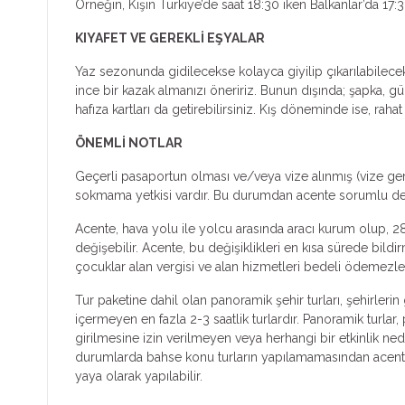
Örneğin, Kışın Türkiye’de saat 18:30 iken Balkanlar’da 17:3
KIYAFET VE GEREKLİ EŞYALAR
Yaz sezonunda gidilecekse kolayca giyilip çıkarılabilecek 
ince bir kazak almanızı öneririz. Bunun dışında; şapka, gü
hafıza kartları da getirebilirsiniz. Kış döneminde ise, raha
ÖNEMLİ NOTLAR
Geçerli pasaportun olması ve/veya vize alınmış (vize ger
sokmama yetkisi vardır. Bu durumdan acente sorumlu deği
Acente, hava yolu ile yolcu arasında aracı kurum olup, 28
değişebilir. Acente, bu değişiklikleri en kısa sürede bild
çocuklar alan vergisi ve alan hizmetleri bedeli ödemezle
Tur paketine dahil olan panoramik şehir turları, şehirleri
içermeyen en fazla 2-3 saatlik turlardır. Panoramik turlar
girilmesine izin verilmeyen veya herhangi bir etkinlik ne
durumlarda bahse konu turların yapılamamasından acente s
yaya olarak yapılabilir.