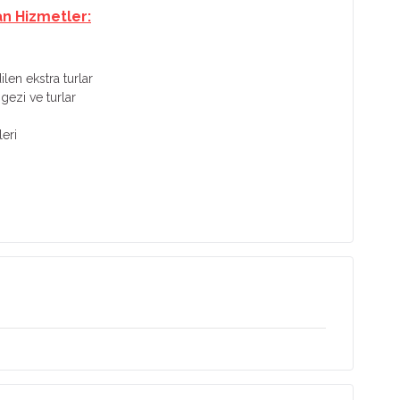
an Hizmetler:
len ekstra turlar
ezi ve turlar
leri