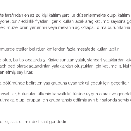
ente tarafından en az 20 kişi katılım şartı ile düzenlenmekte olup, katıl
l tur / etkinlik fiyatları, içerik, kullanılacak araç katılımcı sayısına 
lerdeki müze, ören yerlerinin veya mekânın açık/kapalı olma durumlarına v
emlerde oteller belirtilen km’lerden fazla mesafede kullanılabilir.
 olup, bu tip odalarda 3. Kişiye sunulan yatak, standart yataklardan küçü
ch bed olarak adlandırılan yataklardan oluştukları için katılımcı 3. k
an etmiş sayılırlar.
ma bölümünde belirtilen yaş grubuna uyan tek (1) çocuk için geçerlidir.
valtılar, bulunulan ülkenin kahvaltı kültürüne uygun olarak ve genelde k
makta olup, gruplar için gruba tahsis edilmiş ayrı bir salonda servis ed
e, kış saat diliminde 1 saat geridedir.