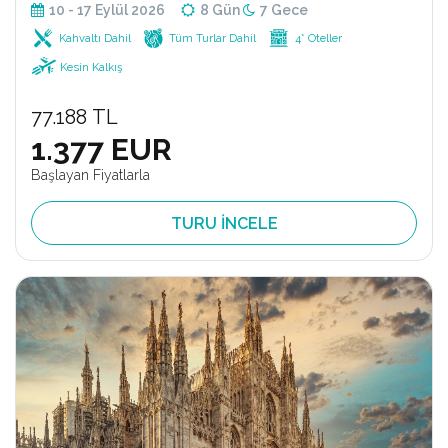
10 - 17 Eylül 2026
8 Gün
7 Gece
Kahvaltı Dahil
Tüm Turlar Dahil
4* Oteller
Kesin Kalkış
77.188 TL
1.377 EUR
Başlayan Fiyatlarla
TURU İNCELE