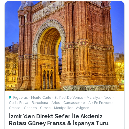
Figueras - Monte Carlo - St. Paul De Vence - Marsilya - Nice -
Costa Brava - Barcelona - Arles - Carcassonne - Aix En Provence -
Grasse - Cannes - Girona - Montpellier - Avignon
İzmir`den Direkt Sefer İle Akdeniz
Rotası Güney Fransa & İspanya Turu