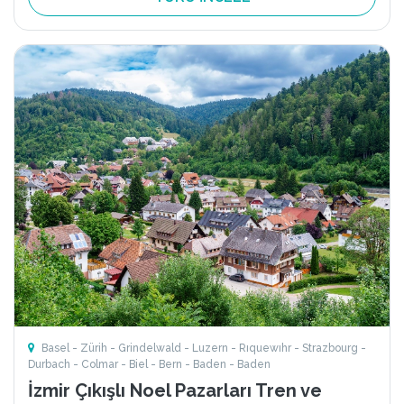
Basel - Zürih - Grindelwald - Luzern - Rıquewıhr - Strazbourg -
Durbach - Colmar - Biel - Bern - Baden - Baden
İzmir Çıkışlı Noel Pazarları Tren ve