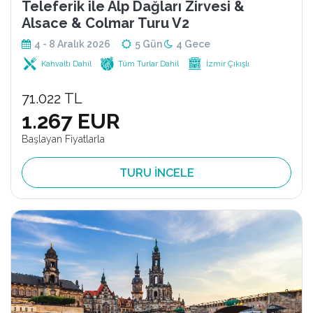
Teleferik ile Alp Dağları Zirvesi &
Alsace & Colmar Turu V2
4 - 8 Aralık 2026
5 Gün
4 Gece
Kahvaltı Dahil
Tüm Turlar Dahil
İzmir Çıkışlı
71.022 TL
1.267 EUR
Başlayan Fiyatlarla
TURU İNCELE