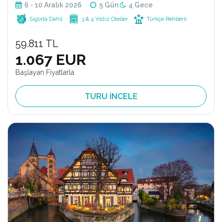
6 - 10 Aralık 2026
5 Gün
4 Gece
Sigorta Dahil
3 & 4 Yıldız Oteller
Türkçe Rehberli
59.811 TL
1.067 EUR
Başlayan Fiyatlarla
TURU İNCELE