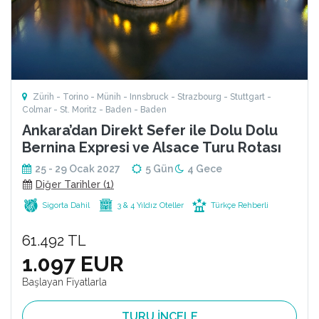
Zürih - Torino - Münih - Innsbruck - Strazbourg - Stuttgart -
Colmar - St. Moritz - Baden - Baden
Ankara’dan Direkt Sefer ile Dolu Dolu
Bernina Expresi ve Alsace Turu Rotası
25 - 29 Ocak 2027
5 Gün
4 Gece
Diğer Tarihler (1)
Sigorta Dahil
3 & 4 Yıldız Oteller
Türkçe Rehberli
61.492 TL
1.097 EUR
Başlayan Fiyatlarla
TURU İNCELE