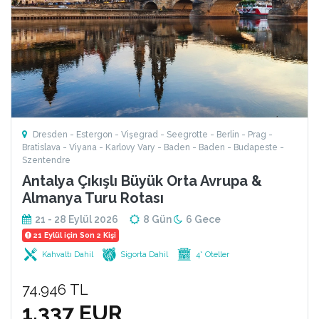
Dresden - Estergon - Vişegrad - Seegrotte - Berlin - Prag -
Bratislava - Viyana - Karlovy Vary - Baden - Baden - Budapeste -
Szentendre
Antalya Çıkışlı Büyük Orta Avrupa &
Almanya Turu Rotası
21 - 28 Eylül 2026
8 Gün
6 Gece
21 Eylül için Son 2 Kişi
Kahvaltı Dahil
Sigorta Dahil
4* Oteller
74.946 TL
1.337 EUR