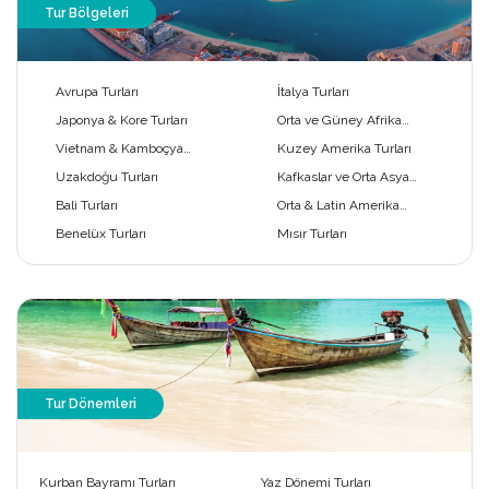
Tur Bölgeleri
Avrupa Turları
İtalya Turları
Japonya & Kore Turları
Orta ve Güney Afrika
Turları
Vietnam & Kamboçya
Kuzey Amerika Turları
Turları
Uzakdoğu Turları
Kafkaslar ve Orta Asya
Turları
Bali Turları
Orta & Latin Amerika
Turları
Benelüx Turları
Mısır Turları
Tur Dönemleri
Kurban Bayramı Turları
Yaz Dönemi Turları