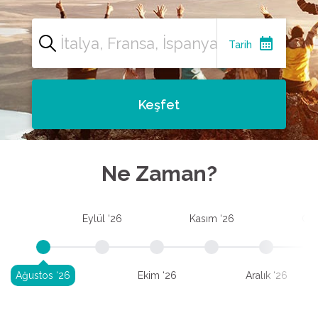
calendar_month
Tarih
Keşfet
Ne Zaman?
Eylül ‘26
Kasım ‘26
Oca
Ağustos ‘26
Ekim ‘26
Aralık ‘26