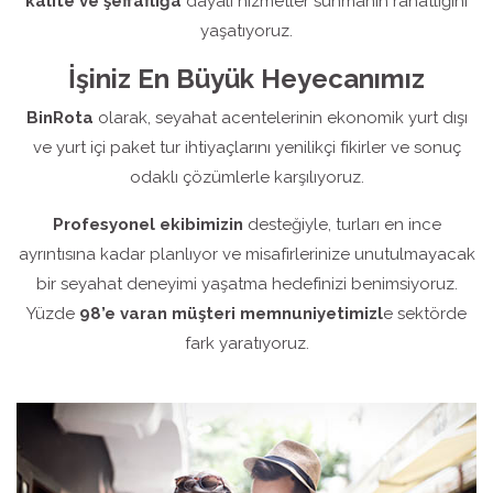
kalite ve şeffaflığa
dayalı hizmetler sunmanın rahatlığını
yaşatıyoruz.
İşiniz En Büyük Heyecanımız
BinRota
olarak, seyahat acentelerinin ekonomik yurt dışı
ve yurt içi paket tur ihtiyaçlarını yenilikçi fikirler ve sonuç
odaklı çözümlerle karşılıyoruz.
Profesyonel ekibimizin
desteğiyle, turları en ince
ayrıntısına kadar planlıyor ve misafirlerinize unutulmayacak
bir seyahat deneyimi yaşatma hedefinizi benimsiyoruz.
Yüzde
98’e varan müşteri memnuniyetimizl
e sektörde
fark yaratıyoruz.