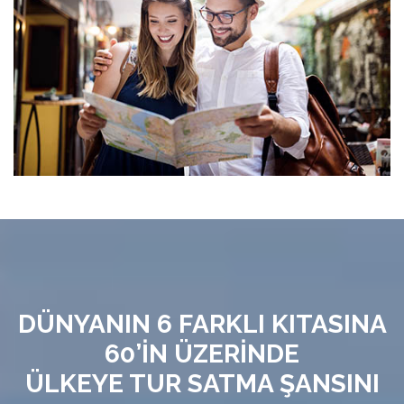
DÜNYANIN 6 FARKLI KITASINA
60’İN ÜZERİNDE
ÜLKEYE TUR SATMA ŞANSINI