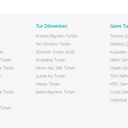
Tur Dönemleri
Gemi Tu
Kurban Bayramı Turları
Türkiye Çı
Yaz Dönemi Turları
İstanbul Ç
rı
Sömestr Turları 2026
Kuşadası Ç
Turları
Sonbahar Turları
Nehir Gem
Turları
Kasım Ara Tatil Turları
Uçaklı Ge
ı
Şubat Ayı Turları
Tüm Nehir
Yılbaşı Turları
MSC Gemi
a Turları
Şeker Bayramı Turları
Costa Gem
Celestyal
Turları