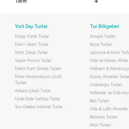
Tarih
Yurt Dışı Turlar
Tur Bölgeleri
Kolay Vizeli Turlar
Avrupa Turları
Devr-i Alem Turlar
İtalya Turları
İzmir Çıkışlı Turlar
Japonya & Kore Turla
Süper Promo Turlar
Orta ve Güney Afrika 
Deniz Kum Güneş Turları
Vietnam & Kamboçya 
Erken Rezervasyon 2026
Kuzey Amerika Turlar
Turları
Uzakdoğu Turları
Ankara Çıkışlı Turlar
Kafkaslar ve Orta Asy
Uzak Rota Yurtdışı Turlar
Bali Turları
Son Dakika İndirimli Turlar
Orta & Latin Amerika 
Benelüx Turları
Mısır Turları