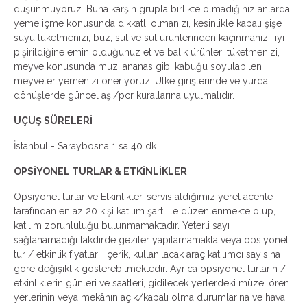
düşünmüyoruz. Buna karşın grupla birlikte olmadığınız anlarda
yeme içme konusunda dikkatli olmanızı, kesinlikle kapalı şişe
suyu tüketmenizi, buz, süt ve süt ürünlerinden kaçınmanızı, iyi
pişirildiğine emin olduğunuz et ve balık ürünleri tüketmenizi,
meyve konusunda muz, ananas gibi kabuğu soyulabilen
meyveler yemenizi öneriyoruz. Ülke girişlerinde ve yurda
dönüşlerde güncel aşı/pcr kurallarına uyulmalıdır.
UÇUŞ SÜRELERİ
İstanbul - Saraybosna 1 sa 40 dk
OPSİYONEL TURLAR & ETKİNLİKLER
Opsiyonel turlar ve Etkinlikler, servis aldığımız yerel acente
tarafından en az 20 kişi katılım şartı ile düzenlenmekte olup,
katılım zorunluluğu bulunmamaktadır. Yeterli sayı
sağlanamadığı takdirde geziler yapılamamakta veya opsiyonel
tur / etkinlik fiyatları, içerik, kullanılacak araç katılımcı sayısına
göre değişiklik gösterebilmektedir. Ayrıca opsiyonel turların /
etkinliklerin günleri ve saatleri, gidilecek yerlerdeki müze, ören
yerlerinin veya mekânın açık/kapalı olma durumlarına ve hava