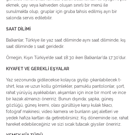
ekmek, çay veya kahveden oluşan sınırlı bir menü ile
sunulmakta olup, gruplar için gruba tahsis edilmiş ayrı bir
salonda servis edilebilir.
SAAT DİLİMİ
Balkanlar, Türkiye ile yaz saat diliminde aynı saat diliminde, kış
saat diliminde 1 saat geridedir.
Örneğin, Kışın Türkiye’de saat 18:30 iken Balkanlar’da 17:30’dur.
KIYAFET VE GEREKLİ EŞYALAR
Yaz sezonunda gidilecekse kolayca giyilip çıkarılabilecek t-
shirt, kısa ve uzun kollu gömlekler, pamuklu pantolonlar, şort,
rahat yürüyüş ayakkabıları, akşamları için ince bir mont ve ince
bir kazak almanızı öneririz. Bunun dışında; şapka, güneş
gözlüğü, güneş kremi, olası gürültüye karşı kulak tıkacı,
fotoğraf makinesi, video kamera ve bunların şarj aletleri ve
yedek hafıza kartları da getirebilirsiniz. Kış döneminde ise, rahat
hareket edebileceğiniz ve sizi sıcak tutacak giysiler öneririz.