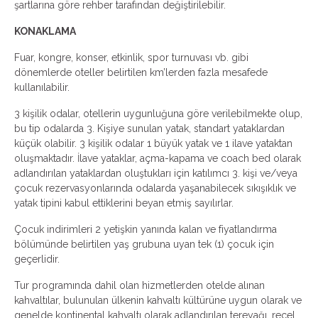
şartlarına göre rehber tarafından değiştirilebilir.
KONAKLAMA
Fuar, kongre, konser, etkinlik, spor turnuvası vb. gibi
dönemlerde oteller belirtilen km’lerden fazla mesafede
kullanılabilir.
3 kişilik odalar, otellerin uygunluğuna göre verilebilmekte olup,
bu tip odalarda 3. Kişiye sunulan yatak, standart yataklardan
küçük olabilir. 3 kişilik odalar 1 büyük yatak ve 1 ilave yataktan
oluşmaktadır. İlave yataklar, açma-kapama ve coach bed olarak
adlandırılan yataklardan oluştukları için katılımcı 3. kişi ve/veya
çocuk rezervasyonlarında odalarda yaşanabilecek sıkışıklık ve
yatak tipini kabul ettiklerini beyan etmiş sayılırlar.
Çocuk indirimleri 2 yetişkin yanında kalan ve fiyatlandırma
bölümünde belirtilen yaş grubuna uyan tek (1) çocuk için
geçerlidir.
Tur programında dahil olan hizmetlerden otelde alınan
kahvaltılar, bulunulan ülkenin kahvaltı kültürüne uygun olarak ve
genelde kontinental kahvaltı olarak adlandırılan tereyağı, reçel,