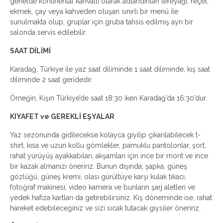
genelde kontinental kahvaltı olarak adlandırılan tereyağı, reçel,
ekmek, çay veya kahveden oluşan sınırlı bir menü ile
sunulmakta olup, gruplar için gruba tahsis edilmiş ayrı bir
salonda servis edilebilir.
SAAT DİLİMİ
Karadağ, Türkiye ile yaz saat diliminde 1 saat diliminde, kış saat
diliminde 2 saat geridedir.
Örneğin, Kışın Türkiye’de saat 18:30 iken Karadağ’da 16:30’dur.
KIYAFET ve GEREKLİ EŞYALAR
Yaz sezonunda gidilecekse kolayca giyilip çıkarılabilecek t-
shirt, kısa ve uzun kollu gömlekler, pamuklu pantolonlar, şort,
rahat yürüyüş ayakkabıları, akşamları için ince bir mont ve ince
bir kazak almanızı öneririz. Bunun dışında; şapka, güneş
gözlüğü, güneş kremi, olası gürültüye karşı kulak tıkacı,
fotoğraf makinesi, video kamera ve bunların şarj aletleri ve
yedek hafıza kartları da getirebilirsiniz. Kış döneminde ise, rahat
hareket edebileceğiniz ve sizi sıcak tutacak giysiler öneririz.