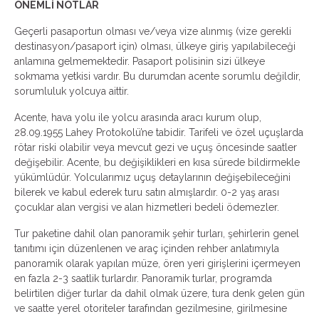
ÖNEMLİ NOTLAR
Geçerli pasaportun olması ve/veya vize alınmış (vize gerekli
destinasyon/pasaport için) olması, ülkeye giriş yapılabileceği
anlamına gelmemektedir. Pasaport polisinin sizi ülkeye
sokmama yetkisi vardır. Bu durumdan acente sorumlu değildir,
sorumluluk yolcuya aittir.
Acente, hava yolu ile yolcu arasında aracı kurum olup,
28.09.1955 Lahey Protokolü’ne tabidir. Tarifeli ve özel uçuşlarda
rötar riski olabilir veya mevcut gezi ve uçuş öncesinde saatler
değişebilir. Acente, bu değişiklikleri en kısa sürede bildirmekle
yükümlüdür. Yolcularımız uçuş detaylarının değişebileceğini
bilerek ve kabul ederek turu satın almışlardır. 0-2 yaş arası
çocuklar alan vergisi ve alan hizmetleri bedeli ödemezler.
Tur paketine dahil olan panoramik şehir turları, şehirlerin genel
tanıtımı için düzenlenen ve araç içinden rehber anlatımıyla
panoramik olarak yapılan müze, ören yeri girişlerini içermeyen
en fazla 2-3 saatlik turlardır. Panoramik turlar, programda
belirtilen diğer turlar da dahil olmak üzere, tura denk gelen gün
ve saatte yerel otoriteler tarafından gezilmesine, girilmesine