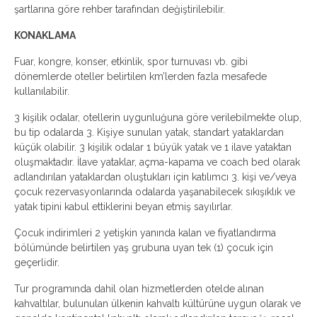
şartlarına göre rehber tarafından değiştirilebilir.
KONAKLAMA
Fuar, kongre, konser, etkinlik, spor turnuvası vb. gibi
dönemlerde oteller belirtilen km’lerden fazla mesafede
kullanılabilir.
3 kişilik odalar, otellerin uygunluğuna göre verilebilmekte olup,
bu tip odalarda 3. Kişiye sunulan yatak, standart yataklardan
küçük olabilir. 3 kişilik odalar 1 büyük yatak ve 1 ilave yataktan
oluşmaktadır. İlave yataklar, açma-kapama ve coach bed olarak
adlandırılan yataklardan oluştukları için katılımcı 3. kişi ve/veya
çocuk rezervasyonlarında odalarda yaşanabilecek sıkışıklık ve
yatak tipini kabul ettiklerini beyan etmiş sayılırlar.
Çocuk indirimleri 2 yetişkin yanında kalan ve fiyatlandırma
bölümünde belirtilen yaş grubuna uyan tek (1) çocuk için
geçerlidir.
Tur programında dahil olan hizmetlerden otelde alınan
kahvaltılar, bulunulan ülkenin kahvaltı kültürüne uygun olarak ve