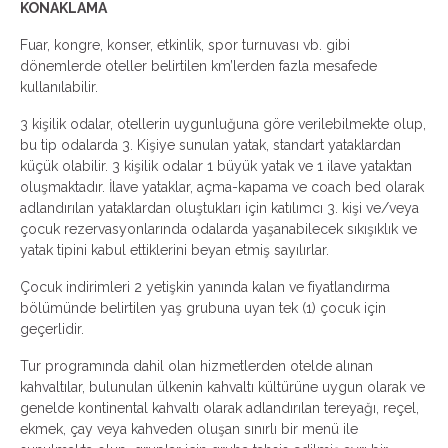
KONAKLAMA
Fuar, kongre, konser, etkinlik, spor turnuvası vb. gibi
dönemlerde oteller belirtilen km’lerden fazla mesafede
kullanılabilir.
3 kişilik odalar, otellerin uygunluğuna göre verilebilmekte olup,
bu tip odalarda 3. Kişiye sunulan yatak, standart yataklardan
küçük olabilir. 3 kişilik odalar 1 büyük yatak ve 1 ilave yataktan
oluşmaktadır. İlave yataklar, açma-kapama ve coach bed olarak
adlandırılan yataklardan oluştukları için katılımcı 3. kişi ve/veya
çocuk rezervasyonlarında odalarda yaşanabilecek sıkışıklık ve
yatak tipini kabul ettiklerini beyan etmiş sayılırlar.
Çocuk indirimleri 2 yetişkin yanında kalan ve fiyatlandırma
bölümünde belirtilen yaş grubuna uyan tek (1) çocuk için
geçerlidir.
Tur programında dahil olan hizmetlerden otelde alınan
kahvaltılar, bulunulan ülkenin kahvaltı kültürüne uygun olarak ve
genelde kontinental kahvaltı olarak adlandırılan tereyağı, reçel,
ekmek, çay veya kahveden oluşan sınırlı bir menü ile