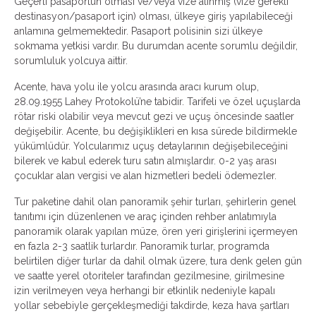
Geçerli pasaportun olması ve/veya vize alınmış (vize gerekli
destinasyon/pasaport için) olması, ülkeye giriş yapılabileceği
anlamına gelmemektedir. Pasaport polisinin sizi ülkeye
sokmama yetkisi vardır. Bu durumdan acente sorumlu değildir,
sorumluluk yolcuya aittir.
Acente, hava yolu ile yolcu arasında aracı kurum olup,
28.09.1955 Lahey Protokolü’ne tabidir. Tarifeli ve özel uçuşlarda
rötar riski olabilir veya mevcut gezi ve uçuş öncesinde saatler
değişebilir. Acente, bu değişiklikleri en kısa sürede bildirmekle
yükümlüdür. Yolcularımız uçuş detaylarının değişebileceğini
bilerek ve kabul ederek turu satın almışlardır. 0-2 yaş arası
çocuklar alan vergisi ve alan hizmetleri bedeli ödemezler.
Tur paketine dahil olan panoramik şehir turları, şehirlerin genel
tanıtımı için düzenlenen ve araç içinden rehber anlatımıyla
panoramik olarak yapılan müze, ören yeri girişlerini içermeyen
en fazla 2-3 saatlik turlardır. Panoramik turlar, programda
belirtilen diğer turlar da dahil olmak üzere, tura denk gelen gün
ve saatte yerel otoriteler tarafından gezilmesine, girilmesine
izin verilmeyen veya herhangi bir etkinlik nedeniyle kapalı
yollar sebebiyle gerçekleşmediği takdirde, keza hava şartları