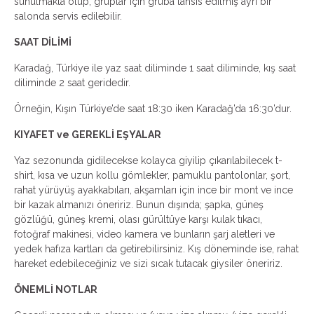
sunulmakta olup, gruplar için gruba tahsis edilmiş ayrı bir
salonda servis edilebilir.
SAAT DİLİMİ
Karadağ, Türkiye ile yaz saat diliminde 1 saat diliminde, kış saat
diliminde 2 saat geridedir.
Örneğin, Kışın Türkiye’de saat 18:30 iken Karadağ’da 16:30’dur.
KIYAFET ve GEREKLİ EŞYALAR
Yaz sezonunda gidilecekse kolayca giyilip çıkarılabilecek t-
shirt, kısa ve uzun kollu gömlekler, pamuklu pantolonlar, şort,
rahat yürüyüş ayakkabıları, akşamları için ince bir mont ve ince
bir kazak almanızı öneririz. Bunun dışında; şapka, güneş
gözlüğü, güneş kremi, olası gürültüye karşı kulak tıkacı,
fotoğraf makinesi, video kamera ve bunların şarj aletleri ve
yedek hafıza kartları da getirebilirsiniz. Kış döneminde ise, rahat
hareket edebileceğiniz ve sizi sıcak tutacak giysiler öneririz.
ÖNEMLİ NOTLAR