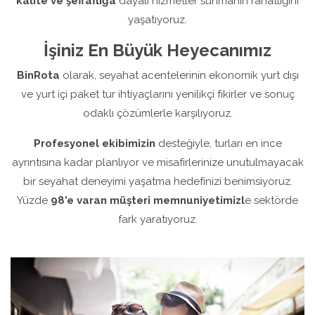
kalite ve şeffaflığa
dayalı hizmetler sunmanın rahatlığını
yaşatıyoruz.
İşiniz En Büyük Heyecanımız
BinRota
olarak, seyahat acentelerinin ekonomik yurt dışı
ve yurt içi paket tur ihtiyaçlarını yenilikçi fikirler ve sonuç
odaklı çözümlerle karşılıyoruz.
Profesyonel ekibimizin
desteğiyle, turları en ince
ayrıntısına kadar planlıyor ve misafirlerinize unutulmayacak
bir seyahat deneyimi yaşatma hedefinizi benimsiyoruz.
Yüzde
98’e varan müşteri memnuniyetimizl
e sektörde
fark yaratıyoruz.