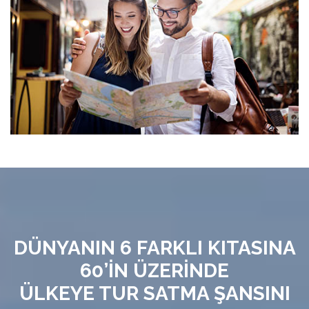
DÜNYANIN 6 FARKLI KITASINA
60’İN ÜZERİNDE
ÜLKEYE TUR SATMA ŞANSINI