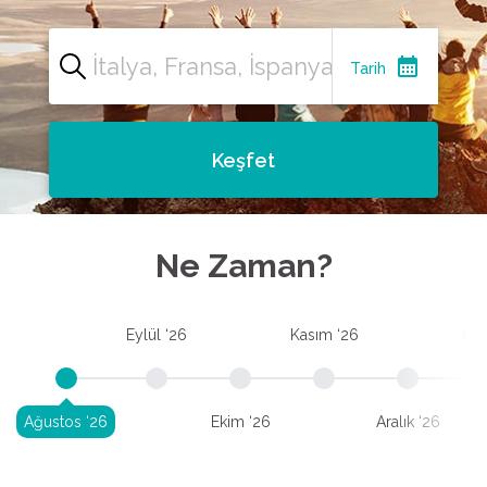
calendar_month
Tarih
Keşfet
Ne Zaman?
Eylül ‘26
Kasım ‘26
Oca
Ağustos ‘26
Ekim ‘26
Aralık ‘26