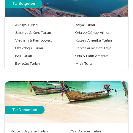
Tur Bölgeleri
Avrupa Turları
İtalya Turları
Japonya & Kore Turları
Orta ve Güney Afrika
Turları
Vietnam & Kamboçya
Kuzey Amerika Turları
Turları
Uzakdoğu Turları
Kafkaslar ve Orta Asya
Turları
Bali Turları
Orta & Latin Amerika
Turları
Benelüx Turları
Mısır Turları
Tur Dönemleri
Kurban Bayramı Turları
Yaz Dönemi Turları