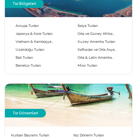
Tur Bölgeleri
Avrupa Turları
İtalya Turları
Japonya & Kore Turları
Orta ve Güney Afrika
Turları
Vietnam & Kamboçya
Kuzey Amerika Turları
Turları
Uzakdoğu Turları
Kafkaslar ve Orta Asya
Turları
Bali Turları
Orta & Latin Amerika
Turları
Benelüx Turları
Mısır Turları
Tur Dönemleri
Kurban Bayramı Turları
Yaz Dönemi Turları