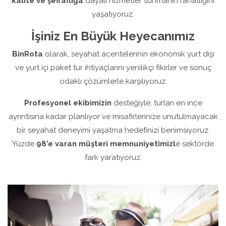
kalite ve şeffaflığa
dayalı hizmetler sunmanın rahatlığını
yaşatıyoruz.
İşiniz En Büyük Heyecanımız
BinRota
olarak, seyahat acentelerinin ekonomik yurt dışı
ve yurt içi paket tur ihtiyaçlarını yenilikçi fikirler ve sonuç
odaklı çözümlerle karşılıyoruz.
Profesyonel ekibimizin
desteğiyle, turları en ince
ayrıntısına kadar planlıyor ve misafirlerinize unutulmayacak
bir seyahat deneyimi yaşatma hedefinizi benimsiyoruz.
Yüzde
98’e varan müşteri memnuniyetimizl
e sektörde
fark yaratıyoruz.