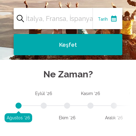
calendar_month
Tarih
Keşfet
Ne Zaman?
Eylül ‘26
Kasım ‘26
Oca
Ağustos ‘26
Ekim ‘26
Aralık ‘26