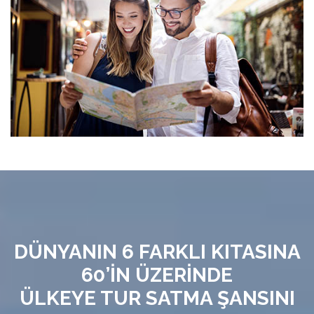
DÜNYANIN 6 FARKLI KITASINA
60’İN ÜZERİNDE
ÜLKEYE TUR SATMA ŞANSINI