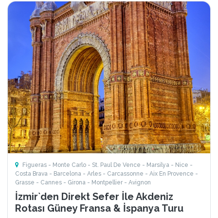
Figueras - Monte Carlo - St. Paul De Vence - Marsilya - Nice -
Costa Brava - Barcelona - Arles - Carcassonne - Aix En Provence -
Grasse - Cannes - Girona - Montpellier - Avignon
İzmir`den Direkt Sefer İle Akdeniz
Rotası Güney Fransa & İspanya Turu