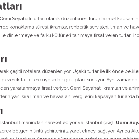
tları
siz Gemi Seyahati turları olarak düzenlenen turun hizmet kapsamına
de konaklama süresi, ikramlar, rehberlik servisleri, liman ve hav
le dinlenmeye ve farklı kültürleri tanımaya fırsat veren turları in
rı
ak çeşitli rotalara düzenleniyor. Uçaklı turlar ile ilk önce beli
ını gezerek tatilcilere uygun bir gezi planı sunuyor. Aynı zamanda
inden yararlanmaya fırsat veriyor. Gemi Seyahati ikramları ve ani
lerin yanı sıra liman ve havaalanı vergilerini kapsayan turlarda h
ı
İstanbul limanından hareket ediyor ve İstanbul çıkışlı
Gemi Seya
zerek bölgenin ünlü şehirlerini ziyaret etmeyi sağlıyor. Ayrıca Ak