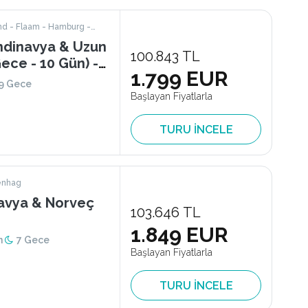
100.843 TL
Gece - 10 Gün) -
1.799 EUR
9 Gece
Başlayan Fiyatlarla
TURU İNCELE
enhag
navya & Norveç
103.646 TL
1.849 EUR
n
7 Gece
Başlayan Fiyatlarla
TURU İNCELE