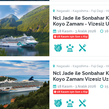
Nagasaki - Kagoshima - Fuji Dagi - Hi
Tokyo - Singapur - Jeju Adasi - Shimizu
Ncl Jade ile Sonbahar K
Koyo Zamanı - Vizesiz U
Japonya & Güney Kore
18 Kasım - 3 Aralık 2026
16
18 Kasım için Son 1 Kişi
Nagasaki - Kagoshima - Fuji Dagi - Hi
Tokyo - Singapur - Jeju Adasi - Shimizu
Ncl Jade ile Sonbahar K
Koyo Zamanı Vizesiz Uz
Japonya & Güney Kore
18 Kasım - 3 Aralık 2026
15
18 Kasım için Son 1 Kişi