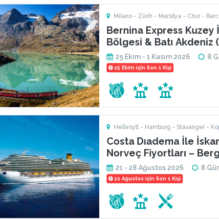
Milano - Zürih - Marsilya - Chur - Barcelona - Tirano - Cenova -
Como
Bernina Express Kuzey İ
Bölgesi & Batı Akdeniz 
Dahil)
25 Ekim - 1 Kasım 2026
8 
25 Ekim için Son 1 Kişi
Hellesylt - Hamburg - Stavanger - K
Costa Dıadema İle İska
Norveç Fiyortları – Ber
Dahil
21 - 28 Ağustos 2026
8 Gü
21 Ağustos için Son 1 Kişi