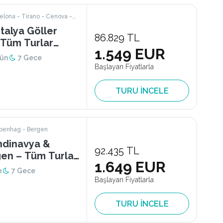
talya Göller
86.829 TL
(Tüm Turlar
1.549 EUR
Gün
7 Gece
Başlayan Fiyatlarla
TURU İNCELE
openhag - Bergen
ndinavya &
92.435 TL
gen – Tüm Turlar
1.649 EUR
n
7 Gece
Başlayan Fiyatlarla
TURU İNCELE