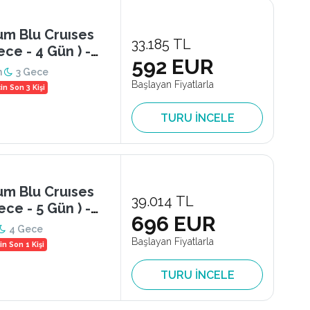
um Blu Cruıses
33.185 TL
ece - 4 Gün ) -
592 EUR
n
3 Gece
Başlayan Fiyatlarla
n Son 3 Kişi
TURU İNCELE
um Blu Cruıses
39.014 TL
ece - 5 Gün ) -
696 EUR
4 Gece
Başlayan Fiyatlarla
n Son 1 Kişi
TURU İNCELE