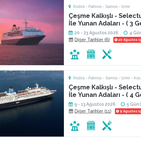
Rodos - Patmos - Samos - İzmir
Çeşme Kalkışlı - Select
İle Yunan Adaları - ( 3 G
2026
20 - 23 Ağustos 2026
4 Gü
Diğer Tarihler (6)
20 Ağustos içi
Rodos - Patmos - Samos - İzmir - Kos
Çeşme Kalkışlı - Select
İle Yunan Adaları - ( 4 G
2026
9 - 13 Ağustos 2026
5 Gün
Diğer Tarihler (11)
9 Ağustos içi