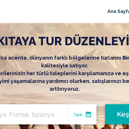
Ana Sayf
KITAYA TUR DÜZENLEY
ca acente, dünyanın farklı bölgelerine turlarını
Bi
kalitesiyle satıyor.
ilerinizin her türlü taleplerini karşılamanıza ve eş
imi yaşamalarına yardımcı olurken, satışlarınızı b
arttırıyoruz.
Keş
calendar_month
Tarih