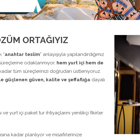
ÖZÜM ORTAĞIYIZ
k “
anahtar teslim
” anlayışıyla yapılandırdığımız
süreçlerine odaklanmıyor,
hem yurt içi hem de
ar tüm süreçlerinizi doğrudan üstleniyoruz.
le güçlenen güven, kalite ve şeffaflığa
dayalı
 yurt içi paket tur ihtiyaçlarını yenilikçi fikirler
ısına kadar planlıyor ve misafirlerinize