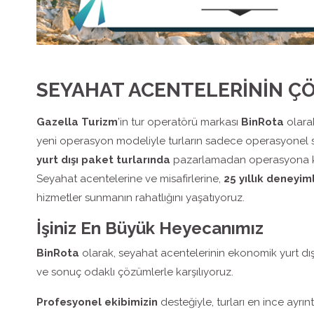
SEYAHAT ACENTELERİNİN Ç
Gazella Turizm
’in tur operatörü markası
BinRota
olara
yeni operasyon modeliyle turların sadece operasyonel 
yurt dışı paket turlarında
pazarlamadan operasyona kad
Seyahat acentelerine ve misafirlerine,
25 yıllık deneyim
hizmetler sunmanın rahatlığını yaşatıyoruz.
İşiniz En Büyük Heyecanımız
BinRota
olarak, seyahat acentelerinin ekonomik yurt dışı ve
ve sonuç odaklı çözümlerle karşılıyoruz.
Profesyonel ekibimizin
desteğiyle, turları en ince ayrınt