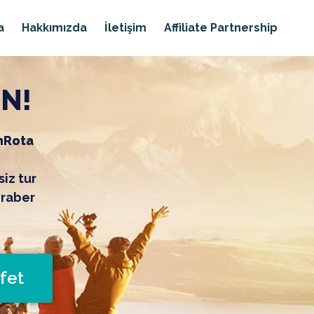
a
Hakkımızda
İletişim
Affiliate Partnership
İN!
nRota
siz tur
eraber
fet