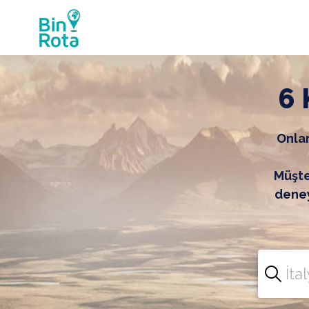
6 
Onlar
Müşter
deney