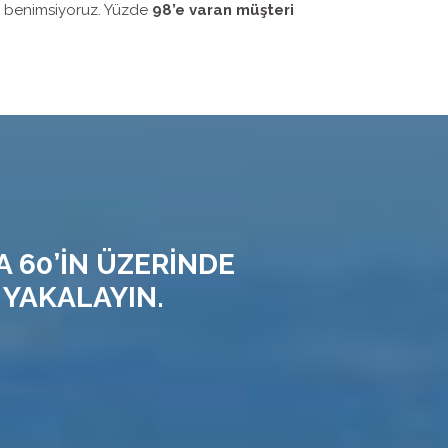
i benimsiyoruz. Yüzde
98’e varan müşteri
A 60’İN ÜZERİNDE
 YAKALAYIN.