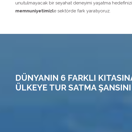
unutulmayacak bir seyahat deneyimi yaşatma hedefiniz
memnuniyetimizl
e sektörde fark yaratıyoruz.
DÜNYANIN 6 FARKLI KITASIN
ÜLKEYE TUR SATMA ŞANSINI