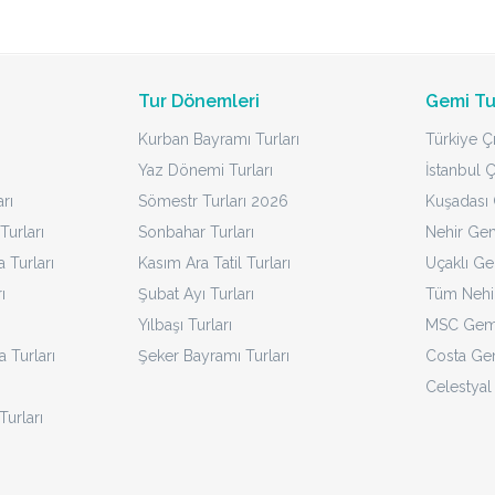
Tur Dönemleri
Gemi Tu
Kurban Bayramı Turları
Türkiye Çı
Yaz Dönemi Turları
İstanbul Ç
rı
Sömestr Turları 2026
Kuşadası Ç
Turları
Sonbahar Turları
Nehir Gem
Turları
Kasım Ara Tatil Turları
Uçaklı Ge
ı
Şubat Ayı Turları
Tüm Nehir
Yılbaşı Turları
MSC Gemi
a Turları
Şeker Bayramı Turları
Costa Gem
Celestyal
Turları