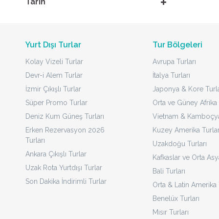
Tarih
Yurt Dışı Turlar
Tur Bölgeleri
Kolay Vizeli Turlar
Avrupa Turları
Devr-i Alem Turlar
İtalya Turları
İzmir Çıkışlı Turlar
Japonya & Kore Turla
Süper Promo Turlar
Orta ve Güney Afrika 
Deniz Kum Güneş Turları
Vietnam & Kamboçya 
Erken Rezervasyon 2026
Kuzey Amerika Turlar
Turları
Uzakdoğu Turları
Ankara Çıkışlı Turlar
Kafkaslar ve Orta Asy
Uzak Rota Yurtdışı Turlar
Bali Turları
Son Dakika İndirimli Turlar
Orta & Latin Amerika 
Benelüx Turları
Mısır Turları