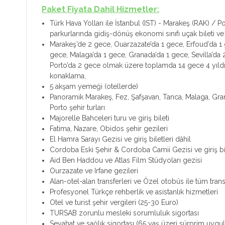
Paket Fiyata Dahil Hizmetler:
Türk Hava Yolları ile İstanbul (IST) - Marakeş (RAK) / Po
parkurlarında gidiş-dönüş ekonomi sınıfı uçak bileti ve
Marakeş’de 2 gece, Ouarzazate’da 1 gece, Erfoud’da 1 
gece, Malaga’da 1 gece, Granada’da 1 gece, Sevilla’da
Porto’da 2 gece olmak üzere toplamda 14 gece 4 yıldızl
konaklama,
5 akşam yemeği (otellerde)
Panoramik Marakeş, Fez, Şafşavan, Tanca, Malaga, Gra
Porto şehir turları
Majorelle Bahceleri turu ve giriş bileti
Fatima, Nazare, Obidos şehir gezileri
El Hamra Sarayı Gezisi ve giriş biletleri dâhil
Cordoba Eski Şehir & Cordoba Camii Gezisi ve giriş bil
Aid Ben Haddou ve Atlas Film Stüdyoları gezisi
Ourzazate ve Irfane gezileri
Alan-otel-alan transferleri ve Özel otobüs ile tüm trans
Profesyonel Türkçe rehberlik ve asistanlık hizmetleri
Otel ve turist şehir vergileri (25-30 Euro)
TURSAB zorunlu mesleki sorumluluk sigortası
Seyahat ve sağlık sigortası (65 yaş üzeri sürprim uygul