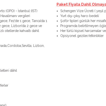
Paket Fiyata Dahil Olmay
rto (OPO) - İstanbul (IST)
Schengen Vize Ücreti ( yeşil
 Havalimanı vergileri
Yurt dışı çıkış harcı bedeli
gece, Fez’de 1 gece, Tanca’da 1
Şoför tipleri günlük her misafi
 2 gece, Lizbon’da 2 gece ve
Programda belirtilmeyen öğl
ı otellerde kahvaltı dahil
Her türlü kişisel harcamalar ve 
Opsiyonel geziler/etkinlikler
nada,Cordoba,Sevilla, Lizbon,
etleri dâhil
ferler
anır)