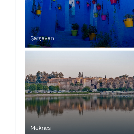
Şafşavan
Meknes