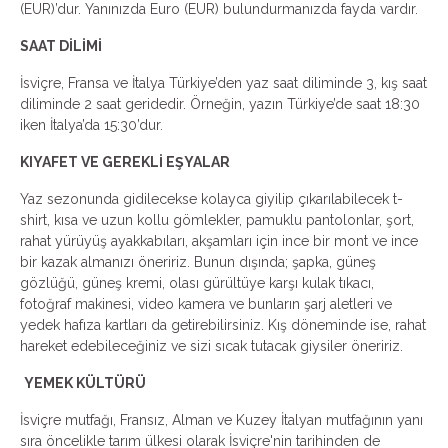
(EUR)’dur. Yanınızda Euro (EUR) bulundurmanızda fayda vardır.
SAAT DİLİMİ
İsviçre, Fransa ve İtalya Türkiye’den yaz saat diliminde 3, kış saat
diliminde 2 saat geridedir. Örneğin, yazın Türkiye’de saat 18:30
iken İtalya’da 15:30’dur.
KIYAFET VE GEREKLİ EŞYALAR
Yaz sezonunda gidilecekse kolayca giyilip çıkarılabilecek t-
shirt, kısa ve uzun kollu gömlekler, pamuklu pantolonlar, şort,
rahat yürüyüş ayakkabıları, akşamları için ince bir mont ve ince
bir kazak almanızı öneririz. Bunun dışında; şapka, güneş
gözlüğü, güneş kremi, olası gürültüye karşı kulak tıkacı,
fotoğraf makinesi, video kamera ve bunların şarj aletleri ve
yedek hafıza kartları da getirebilirsiniz. Kış döneminde ise, rahat
hareket edebileceğiniz ve sizi sıcak tutacak giysiler öneririz.
YEMEK KÜLTÜRÜ
İsviçre mutfağı, Fransız, Alman ve Kuzey İtalyan mutfağının yanı
sıra öncelikle tarım ülkesi olarak İsviçre'nin tarihinden de