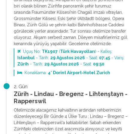
biri olarak bilinen Zürih’te panoramik şehir turumuz
sırasında Fraumünster Kilisesi’nin Chagall imzalı vitrayları,
Grossmünster Kilisesi, Eski Şehir (Altstadt) bölgesi, Opera
Binası, Zürih Gölü ve şehrin kalbi Bahnhofstrasse Caddesi
görülecek yerler arasındadır. Tur sonrası otelimize transfer
oluyoruz. Akşam serbest zaman. Dileyen misafirlerimiz göl
kenarında yürüyüş yapabilir. Geceleme otelimizde.
Uçuş No:
TK1907
(
Türk Havayolları
) - Kalkış:
Istanbul
- Tarih:
29 Ağustos 2026
- Saat:
07:45
- Varış:
Zürih
- Tarih:
29 Ağustos 2026
- Saat:
09:50
Konaklama:
4* Dorint Airport-Hotel Zurich
2. Gün
Zürih - Lindau - Bregenz - Lihtenştayn -
Rapperswil
Otelimizde alacağımız kahvaltının ardından rehberimizin
düzenleyeceği Bir Günde 4 Ülke Turu ; Lindau – Bregenz –
Lihtenştayn – Rapperswil‘a katılabilirler. Sabah erkenden
Zürih’teki otelinizden özel aracımızla alınıyoruz ve keyifli