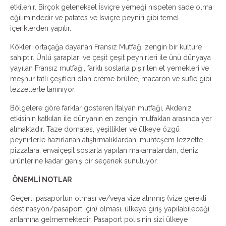
etkilenir. Birçok geleneksel İsviçre yemeği nispeten sade olma
eğilimindedir ve patates ve İsviçre peyniri gibi temel
içeriklerden yapılır.
Kökleri ortaçağa dayanan Fransız Mutfağı zengin bir kültüre
sahiptir. Ünlü şarapları ve çeşit çeşit peynirleri ile ünü dünyaya
yayılan Fransız mutfağı, farklı soslarla pişirilen et yemekleri ve
meşhur tatlı çeşitleri olan crème brûlée, macaron ve sufle gibi
lezzetlerle tanınıyor.
Bölgelere göre farklar gösteren İtalyan mutfağı, Akdeniz
etkisinin katkıları ile dünyanın en zengin mutfakları arasında yer
almaktadır. Taze domates, yeşillikler ve ülkeye özgü
peynirlerle hazırlanan atıştırmalıklardan, muhteşem lezzette
pizzalara, envaiçeşit soslarla yapılan makarnalardan, deniz
ürünlerine kadar geniş bir seçenek sunuluyor.
ÖNEMLİ NOTLAR
Geçerli pasaportun olması ve/veya vize alınmış (vize gerekli
destinasyon/pasaport için) olması, ülkeye giriş yapılabileceği
anlamına gelmemektedir. Pasaport polisinin sizi ülkeye