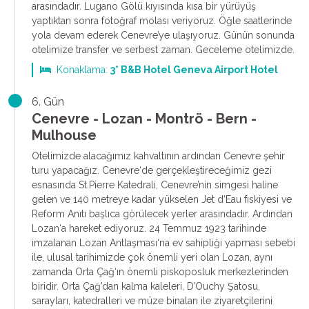
arasındadır. Lugano Gölü kıyısında kısa bir yürüyüş
yaptıktan sonra fotoğraf molası veriyoruz. Öğle saatlerinde
yola devam ederek Cenevre’ye ulaşıyoruz. Günün sonunda
otelimize transfer ve serbest zaman. Geceleme otelimizde.
Konaklama:
3* B&B Hotel Geneva Airport Hotel
6. Gün
Cenevre - Lozan - Montrö - Bern -
Mulhouse
Otelimizde alacağımız kahvaltının ardından Cenevre şehir
turu yapacağız. Cenevre‘de gerçekleştireceğimiz gezi
esnasında St.Pierre Katedrali, Cenevre’nin simgesi haline
gelen ve 140 metreye kadar yükselen Jet d’Eau fıskiyesi ve
Reform Anıtı başlıca görülecek yerler arasındadır. Ardından
Lozan‘a hareket ediyoruz. 24 Temmuz 1923 tarihinde
imzalanan Lozan Antlaşması‘na ev sahipliği yapması sebebi
ile, ulusal tarihimizde çok önemli yeri olan Lozan, aynı
zamanda Orta Çağ‘ın önemli piskoposluk merkezlerinden
biridir. Orta Çağ’dan kalma kaleleri, D’Ouchy Şatosu,
sarayları, katedralleri ve müze binaları ile ziyaretçilerini