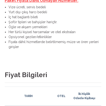
Paket Fiyata Dahil Olmayan Hizmetler:
Vize ücreti, servis bedeli
Yurt dışı çıkış harcı bedeli
İç hat bağlantı bileti
Şoför tipleri ve bahşişler hariçtir.
Öğle ve akşam yemekleri
Her türlü kişisel harcamalar ve otel ekstraları
Opsiyonel geziler/etkinlikler
Fiyata dâhil hizmetlerde belirtilmemiş müze ve ören yerleri
girişler
Fiyat Bilgileri
İki Kişilik
TARİH
OTEL
İl
Odada Kişibaşı