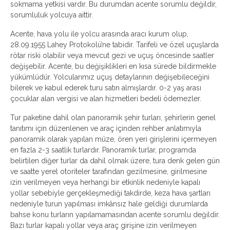
sokmama yetkisi vardır. Bu durumdan acente sorumlu değildir,
sorumluluk yolcuya aittir.
Acente, hava yolu ile yolcu arasında aracı kurum olup,
28.09.1955 Lahey Protokolü’ne tabidir. Tarifeli ve özel uçuşlarda
rötar riski olabilir veya mevcut gezi ve uçuş öncesinde saatler
değişebilir. Acente, bu değişiklikleri en kısa sürede bildirmekle
yükümlüdür. Yolcularımız uçuş detaylarının değişebileceğini
bilerek ve kabul ederek turu satın almışlardır. 0-2 yaş arası
çocuklar alan vergisi ve alan hizmetleri bedeli ödemezler.
Tur paketine dahil olan panoramik şehir turları, şehirlerin genel
tanıtımı için düzenlenen ve araç içinden rehber anlatımıyla
panoramik olarak yapılan müze, ören yeri girişlerini içermeyen
en fazla 2-3 saatlik turlardır. Panoramik turlar, programda
belirtilen diğer turlar da dahil olmak üzere, tura denk gelen gün
ve saatte yerel otoriteler tarafından gezilmesine, girilmesine
izin verilmeyen veya herhangi bir etkinlik nedeniyle kapalı
yollar sebebiyle gerçekleşmediği takdirde, keza hava şartları
nedeniyle turun yapılması imkânsız hale geldiği durumlarda
bahse konu turların yapılamamasından acente sorumlu değildir.
Bazı turlar kapalı yollar veya araç girişine izin verilmeyen