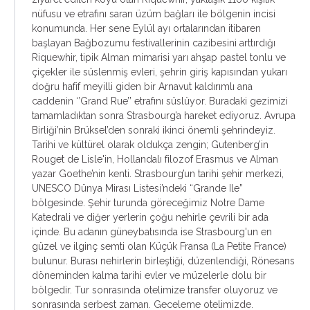
nüfusu ve etrafını saran üzüm bağları ile bölgenin incisi
konumunda. Her sene Eylül ayı ortalarından itibaren
başlayan Bağbozumu festivallerinin cazibesini arttırdığı
Riquewhir, tipik Alman mimarisi yarı ahşap pastel tonlu ve
çiçekler ile süslenmiş evleri, şehrin giriş kapısından yukarı
doğru hafif meyilli giden bir Arnavut kaldırımlı ana
caddenin ‘’Grand Rue’’ etrafını süslüyor. Buradaki gezimizi
tamamladıktan sonra Strasbourg’a hareket ediyoruz. Avrupa
Birliği’nin Brüksel’den sonraki ikinci önemli şehrindeyiz.
Tarihi ve kültürel olarak oldukça zengin; Gutenberg’in
Rouget de Lisle'in, Hollandalı filozof Erasmus ve Alman
yazar Goethe’nin kenti. Strasbourg’un tarihi şehir merkezi,
UNESCO Dünya Mirası Listesi’ndeki “Grande Ile”
bölgesinde. Şehir turunda göreceğimiz Notre Dame
Katedrali ve diğer yerlerin çoğu nehirle çevrili bir ada
içinde. Bu adanın güneybatısında ise Strasbourg'un en
güzel ve ilginç semti olan Küçük Fransa (La Petite France)
bulunur. Burası nehirlerin birleştiği, düzenlendiği, Rönesans
döneminden kalma tarihi evler ve müzelerle dolu bir
bölgedir. Tur sonrasında otelimize transfer oluyoruz ve
sonrasında serbest zaman. Geceleme otelimizde.