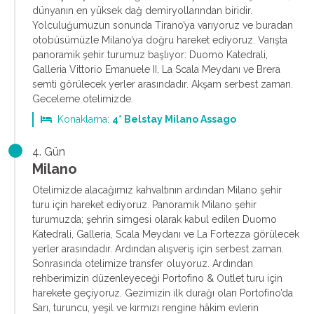
dünyanın en yüksek dağ demiryollarından biridir.
Yolculuğumuzun sonunda Tirano’ya varıyoruz ve buradan
otobüsümüzle Milano’ya doğru hareket ediyoruz. Varışta
panoramik şehir turumuz başlıyor: Duomo Katedrali,
Galleria Vittorio Emanuele II, La Scala Meydanı ve Brera
semti görülecek yerler arasındadır. Akşam serbest zaman.
Geceleme otelimizde.
Konaklama:
4* Belstay Milano Assago
4. Gün
Milano
Otelimizde alacağımız kahvaltının ardından Milano şehir
turu için hareket ediyoruz. Panoramik Milano şehir
turumuzda; şehrin simgesi olarak kabul edilen Duomo
Katedrali, Galleria, Scala Meydanı ve La Fortezza görülecek
yerler arasındadır. Ardından alışveriş için serbest zaman.
Sonrasında otelimize transfer oluyoruz. Ardından
rehberimizin düzenleyeceği Portofino & Outlet turu için
harekete geçiyoruz. Gezimizin ilk durağı olan Portofino’da
Sarı, turuncu, yeşil ve kırmızı rengine hâkim evlerin