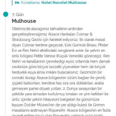
Konaklama:
Hotel Novotel Mulhouse
7. Gün
Mulhouse
Otelimizde alacağımız kahvaltının ardından
gerçekleştireceğimiz Alsace Harikaları Colmar &
Strasbourg Gezisi için hareket ediyoruz. İlk olarak masal
diyarı Colmar kentine geçecek, Eski Gümrük Binası, Pfister
Evi ve Ren Nehri etrafındaki rengârenk evler ile şehrin en
ünlü bölgesi Petite Venise (Küçük Venedik) göreceğiz. Ren
Nehri ve kanallarının çevrelediği eşsiz ortamda hem damak
zevkinize göre birçok lezzetli yiyecekler hem de birçok
hediyelik eşya alma imkânı bulacaksınız. Gezimizin bir
sonraki durağı Alsace bölgesinin üzüm bağları ile çevrili,
çiçekli balkonları, kendine has sıra sıra dükkânları, araba
girmeyen parke döşeli yolları, 2. Dünya savaşından bir
şekilde yara almadan kurtulmuş binaları ve şirin kafeleri ile
ünlü; içinde şehrin hikayesini belgeleri ile günümüze
taşıyan Dolder Müzesi’nin de yer aldığı kulesi ile Grimm
masallarını aratmayan Riquewihr. Alsace bölgesinin en fazla
ziyaret edilen köyü olan Riquewhir, yaklaşık 1100 kişilik