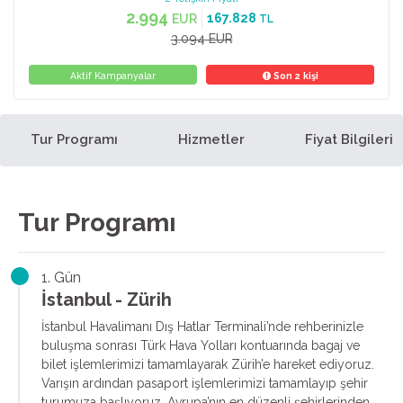
2.994
167.828
EUR
TL
3.094 EUR
Aktif Kampanyalar
Son 2 kişi
Tur Programı
Hizmetler
Fiyat Bilgileri
Tur Programı
1. Gün
İstanbul - Zürih
İstanbul Havalimanı Dış Hatlar Terminali’nde rehberinizle
buluşma sonrası Türk Hava Yolları kontuarında bagaj ve
bilet işlemlerimizi tamamlayarak Zürih’e hareket ediyoruz.
Varışın ardından pasaport işlemlerimizi tamamlayıp şehir
turumuza başlıyoruz. Avrupa’nın en düzenli şehirlerinden