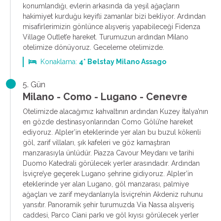
konumlandığı, evlerin arkasında da yeşil ağaçların
hakimiyet kurduğu keyifli zamanlar bizi bekliyor. Ardından
misafirlerimizin gönlünce alışveriş yapabileceği Fidenza
Village Outlet’e hareket. Turumuzun ardından Milano
otelimize dönüyoruz. Geceleme otelimizde.
Konaklama:
4* Belstay Milano Assago
5. Gün
Milano - Como - Lugano - Cenevre
Otelimizde alacağımız kahvaltının ardından Kuzey İtalya’nın
en gözde destinasyonlarından Como Gölü’ne hareket
ediyoruz. Alpler’in eteklerinde yer alan bu buzul kökenli
göl, zarif villaları, şık kafeleri ve göz kamaştıran
manzarasıyla ünlüdür. Piazza Cavour Meydanı ve tarihi
Duomo Katedrali görülecek yerler arasındadır. Ardından
İsviçre’ye geçerek Lugano şehrine gidiyoruz. Alpler’in
eteklerinde yer alan Lugano, göl manzarası, palmiye
ağaçları ve zarif meydanlarıyla İsviçre’nin Akdeniz ruhunu
yansıtır. Panoramik şehir turumuzda Via Nassa alışveriş
caddesi, Parco Ciani parkı ve göl kıyısı görülecek yerler