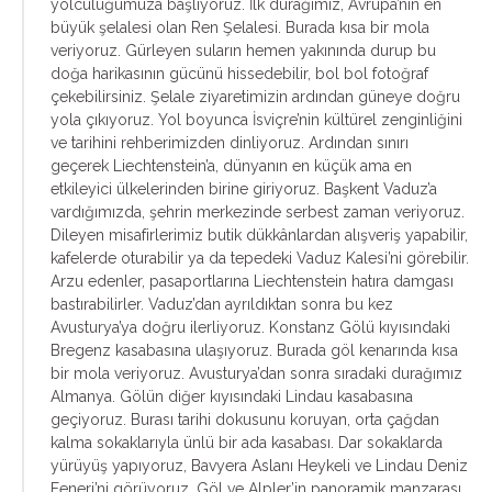
yolculuğumuza başlıyoruz. İlk durağımız, Avrupa’nın en
büyük şelalesi olan Ren Şelalesi. Burada kısa bir mola
veriyoruz. Gürleyen suların hemen yakınında durup bu
doğa harikasının gücünü hissedebilir, bol bol fotoğraf
çekebilirsiniz. Şelale ziyaretimizin ardından güneye doğru
yola çıkıyoruz. Yol boyunca İsviçre’nin kültürel zenginliğini
ve tarihini rehberimizden dinliyoruz. Ardından sınırı
geçerek Liechtenstein’a, dünyanın en küçük ama en
etkileyici ülkelerinden birine giriyoruz. Başkent Vaduz’a
vardığımızda, şehrin merkezinde serbest zaman veriyoruz.
Dileyen misafirlerimiz butik dükkânlardan alışveriş yapabilir,
kafelerde oturabilir ya da tepedeki Vaduz Kalesi’ni görebilir.
Arzu edenler, pasaportlarına Liechtenstein hatıra damgası
bastırabilirler. Vaduz’dan ayrıldıktan sonra bu kez
Avusturya’ya doğru ilerliyoruz. Konstanz Gölü kıyısındaki
Bregenz kasabasına ulaşıyoruz. Burada göl kenarında kısa
bir mola veriyoruz. Avusturya’dan sonra sıradaki durağımız
Almanya. Gölün diğer kıyısındaki Lindau kasabasına
geçiyoruz. Burası tarihi dokusunu koruyan, orta çağdan
kalma sokaklarıyla ünlü bir ada kasabası. Dar sokaklarda
yürüyüş yapıyoruz, Bavyera Aslanı Heykeli ve Lindau Deniz
Feneri’ni görüyoruz. Göl ve Alpler’in panoramik manzarası