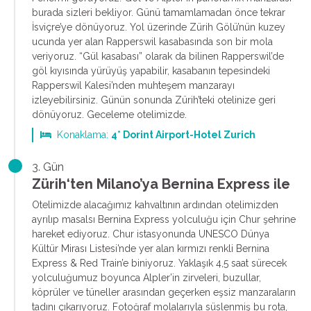
burada sizleri bekliyor. Günü tamamlamadan önce tekrar
İsviçre’ye dönüyoruz. Yol üzerinde Zürih Gölü’nün kuzey
ucunda yer alan Rapperswil kasabasında son bir mola
veriyoruz. “Gül kasabası” olarak da bilinen Rapperswil’de
göl kıyısında yürüyüş yapabilir, kasabanın tepesindeki
Rapperswil Kalesi’nden muhteşem manzarayı
izleyebilirsiniz. Günün sonunda Zürih’teki otelinize geri
dönüyoruz. Geceleme otelimizde.
Konaklama:
4* Dorint Airport-Hotel Zurich
3. Gün
Zürih‘ten Milano’ya Bernina Express ile
Otelimizde alacağımız kahvaltının ardından otelimizden
ayrılıp masalsı Bernina Express yolculuğu için Chur şehrine
hareket ediyoruz. Chur istasyonunda UNESCO Dünya
Kültür Mirası Listesi’nde yer alan kırmızı renkli Bernina
Express & Red Train’e biniyoruz. Yaklaşık 4,5 saat sürecek
yolculuğumuz boyunca Alpler’in zirveleri, buzullar,
köprüler ve tüneller arasından geçerken eşsiz manzaraların
tadını çıkarıyoruz. Fotoğraf molalarıyla süslenmiş bu rota,