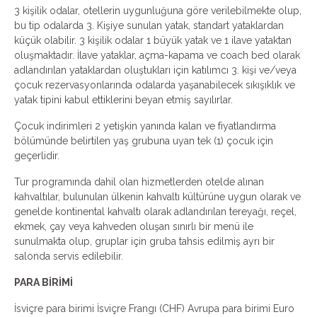
3 kişilik odalar, otellerin uygunluğuna göre verilebilmekte olup,
bu tip odalarda 3. Kişiye sunulan yatak, standart yataklardan
küçük olabilir. 3 kişilik odalar 1 büyük yatak ve 1 ilave yataktan
oluşmaktadır. İlave yataklar, açma-kapama ve coach bed olarak
adlandırılan yataklardan oluştukları için katılımcı 3. kişi ve/veya
çocuk rezervasyonlarında odalarda yaşanabilecek sıkışıklık ve
yatak tipini kabul ettiklerini beyan etmiş sayılırlar.
Çocuk indirimleri 2 yetişkin yanında kalan ve fiyatlandırma
bölümünde belirtilen yaş grubuna uyan tek (1) çocuk için
geçerlidir.
Tur programında dahil olan hizmetlerden otelde alınan
kahvaltılar, bulunulan ülkenin kahvaltı kültürüne uygun olarak ve
genelde kontinental kahvaltı olarak adlandırılan tereyağı, reçel,
ekmek, çay veya kahveden oluşan sınırlı bir menü ile
sunulmakta olup, gruplar için gruba tahsis edilmiş ayrı bir
salonda servis edilebilir.
PARA BİRİMİ
İsviçre para birimi İsviçre Frangı (CHF) Avrupa para birimi Euro