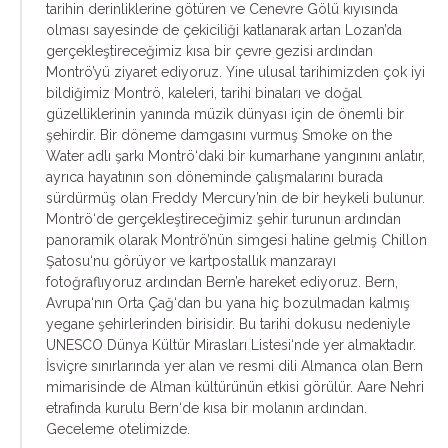
tarihin derinliklerine götüren ve Cenevre Gölü kıyısında
olması sayesinde de çekiciliği katlanarak artan Lozan’da
gerçekleştireceğimiz kısa bir çevre gezisi ardından
Montrö’yü ziyaret ediyoruz. Yine ulusal tarihimizden çok iyi
bildiğimiz Montrö, kaleleri, tarihi binaları ve doğal
güzelliklerinin yanında müzik dünyası için de önemli bir
şehirdir. Bir döneme damgasını vurmuş Smoke on the
Water adlı şarkı Montrö‘daki bir kumarhane yangınını anlatır,
ayrıca hayatının son döneminde çalışmalarını burada
sürdürmüş olan Freddy Mercury’nin de bir heykeli bulunur.
Montrö‘de gerçekleştireceğimiz şehir turunun ardından
panoramik olarak Montrö’nün simgesi haline gelmiş Chillon
Şatosu‘nu görüyor ve kartpostallık manzarayı
fotoğraflıyoruz ardından Bern’e hareket ediyoruz. Bern,
Avrupa‘nın Orta Çağ‘dan bu yana hiç bozulmadan kalmış
yegane şehirlerinden birisidir. Bu tarihi dokusu nedeniyle
UNESCO Dünya Kültür Mirasları Listesi‘nde yer almaktadır.
İsviçre sınırlarında yer alan ve resmi dili Almanca olan Bern
mimarisinde de Alman kültürünün etkisi görülür. Aare Nehri
etrafında kurulu Bern‘de kısa bir molanın ardından.
Geceleme otelimizde.