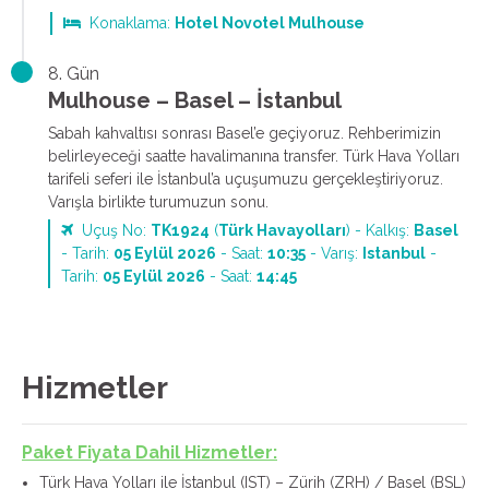
Konaklama:
Hotel Novotel Mulhouse
8. Gün
Mulhouse – Basel – İstanbul
Sabah kahvaltısı sonrası Basel’e geçiyoruz. Rehberimizin
belirleyeceği saatte havalimanına transfer. Türk Hava Yolları
tarifeli seferi ile İstanbul’a uçuşumuzu gerçekleştiriyoruz.
Varışla birlikte turumuzun sonu.
Uçuş No:
TK1924
(
Türk Havayolları
) - Kalkış:
Basel
- Tarih:
05 Eylül 2026
- Saat:
10:35
- Varış:
Istanbul
-
Tarih:
05 Eylül 2026
- Saat:
14:45
Hizmetler
Paket Fiyata Dahil Hizmetler:
Türk Hava Yolları ile İstanbul (IST) – Zürih (ZRH) / Basel (BSL)