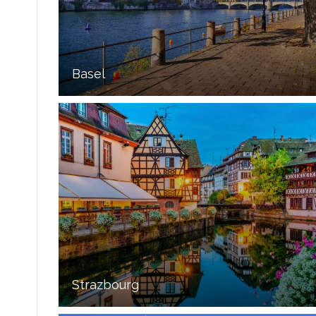
Basel
Strazbourg