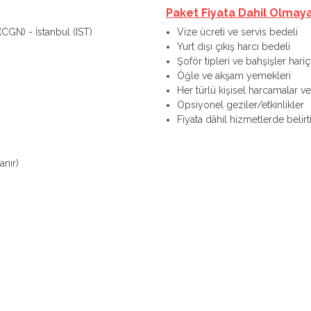
Paket Fiyata Dahil Olmay
(CGN) - İstanbul (IST)
Vize ücreti ve servis bedeli
Yurt dışı çıkış harcı bedeli
Şoför tipleri ve bahşişler hariçt
Öğle ve akşam yemekleri
Her türlü kişisel harcamalar ve 
Opsiyonel geziler/etkinlikler
Fiyata dâhil hizmetlerde belir
anır)