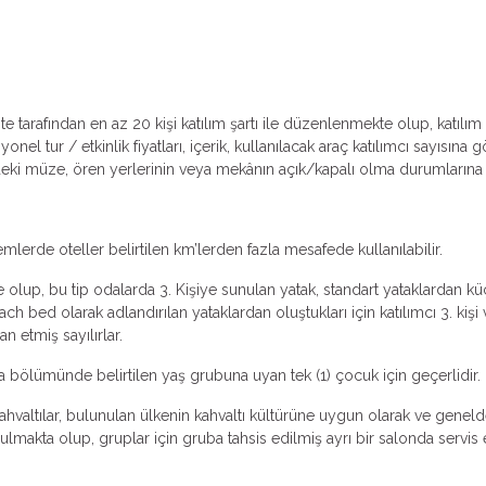
ente tarafından en az 20 kişi katılım şartı ile düzenlenmekte olup, katıl
l tur / etkinlik fiyatları, içerik, kullanılacak araç katılımcı sayısına
lerdeki müze, ören yerlerinin veya mekânın açık/kapalı olma durumlarına v
emlerde oteller belirtilen km’lerden fazla mesafede kullanılabilir.
 olup, bu tip odalarda 3. Kişiye sunulan yatak, standart yataklardan küçü
ch bed olarak adlandırılan yataklardan oluştukları için katılımcı 3. k
an etmiş sayılırlar.
ma bölümünde belirtilen yaş grubuna uyan tek (1) çocuk için geçerlidir.
valtılar, bulunulan ülkenin kahvaltı kültürüne uygun olarak ve genelde k
makta olup, gruplar için gruba tahsis edilmiş ayrı bir salonda servis ed