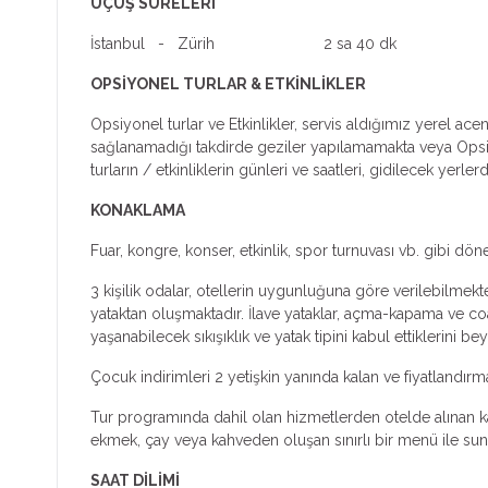
UÇUŞ SÜRELERİ
İstanbul - Zürih 2 sa 40 dk
OPSİYONEL TURLAR & ETKİNLİKLER
Opsiyonel turlar ve Etkinlikler, servis aldığımız yerel ac
sağlanamadığı takdirde geziler yapılamamakta veya Opsiyone
turların / etkinliklerin günleri ve saatleri, gidilecek yer
KONAKLAMA
Fuar, kongre, konser, etkinlik, spor turnuvası vb. gibi dön
3 kişilik odalar, otellerin uygunluğuna göre verilebilmekte
yataktan oluşmaktadır. İlave yataklar, açma-kapama ve coa
yaşanabilecek sıkışıklık ve yatak tipini kabul ettiklerini bey
Çocuk indirimleri 2 yetişkin yanında kalan ve fiyatlandır
Tur programında dahil olan hizmetlerden otelde alınan kah
ekmek, çay veya kahveden oluşan sınırlı bir menü ile sunul
SAAT DİLİMİ