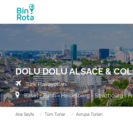
DOLU DOLU ALSACE & COL
Türk Havayolları
Basel - Zürih - Heidelberg - Strazbourg - F
Ana Sayfa
Tüm Turlar
Avrupa Turları