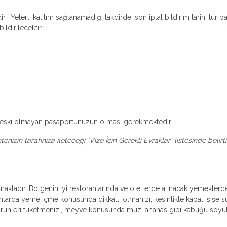
r. Yeterli katılım sağlanamadığı takdirde, son iptal bildirim tarihi tur b
ildirilecektir.
dan eski olmayan pasaportunuzun olması gerekmektedir.
izin tarafınıza ileteceği “Vize İçin Gerekli Evraklar” listesinde belir
tadır. Bölgenin iyi restoranlarında ve otellerde alınacak yemeklerde, s
larda yeme içme konusunda dikkatli olmanızı, kesinlikle kapalı şişe s
ık ürünleri tüketmenizi, meyve konusunda muz, ananas gibi kabuğu soy