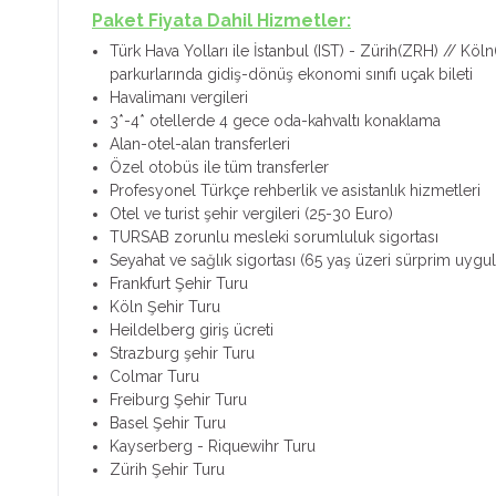
Paket Fiyata Dahil Hizmetler:
Türk Hava Yolları ile İstanbul (IST) - Zürih(ZRH) // Köln
parkurlarında gidiş-dönüş ekonomi sınıfı uçak bileti
Havalimanı vergileri
3*-4* otellerde 4 gece oda-kahvaltı konaklama
Alan-otel-alan transferleri
Özel otobüs ile tüm transferler
Profesyonel Türkçe rehberlik ve asistanlık hizmetleri
Otel ve turist şehir vergileri (25-30 Euro)
TURSAB zorunlu mesleki sorumluluk sigortası
Seyahat ve sağlık sigortası (65 yaş üzeri sürprim uygul
Frankfurt Şehir Turu
Köln Şehir Turu
Heildelberg giriş ücreti
Strazburg şehir Turu
Colmar Turu
Freiburg Şehir Turu
Basel Şehir Turu
Kayserberg - Riquewihr Turu
Zürih Şehir Turu