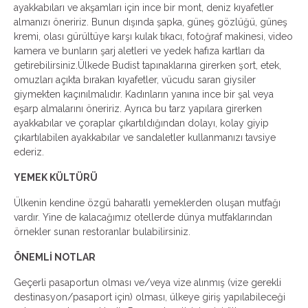
ayakkabıları ve akşamları için ince bir mont, deniz kıyafetler
almanızı öneririz. Bunun dışında şapka, güneş gözlüğü, güneş
kremi, olası gürültüye karşı kulak tıkacı, fotoğraf makinesi, video
kamera ve bunların şarj aletleri ve yedek hafıza kartları da
getirebilirsiniz.Ülkede Budist tapınaklarına girerken şort, etek,
omuzları açıkta bırakan kıyafetler, vücudu saran giysiler
giymekten kaçınılmalıdır. Kadınların yanına ince bir şal veya
eşarp almalarını öneririz. Ayrıca bu tarz yapılara girerken
ayakkabılar ve çoraplar çıkartıldığından dolayı, kolay giyip
çıkartılabilen ayakkabılar ve sandaletler kullanmanızı tavsiye
ederiz.
YEMEK KÜLTÜRÜ
Ülkenin kendine özgü baharatlı yemeklerden oluşan mutfağı
vardır. Yine de kalacağımız otellerde dünya mutfaklarından
örnekler sunan restoranlar bulabilirsiniz.
ÖNEMLİ NOTLAR
Geçerli pasaportun olması ve/veya vize alınmış (vize gerekli
destinasyon/pasaport için) olması, ülkeye giriş yapılabileceği