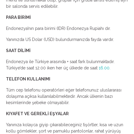
menü ile sunulmakta olup, gruplar için gruba tahsis edilmiş ayrı
bir salonda servis edilebilir.
PARA BİRİMİ
Endonezya’nın para birimi (IDR) Endonezya Rupiahı dır.
Yanınızda US Dolar (USD) bulundurmanızda fayda vardır.
SAAT DİLİMİ
Endonezya ile Türkiye arasında + saat fark bulunmaktadır.
Türkiye’de saat 12.00 iken her üç ülkede de saat
16.00.
TELEFON KULLANIMI
Tüm cep telefonu operatörleri eğer telefonunuz uluslararası
dolaşıma açıksa kullanılabilmektedir. Ancak ülkenin bazı
kesimlerinde şebeke olmayabilir.
KIYAFET VE GEREKLİ EŞYALAR
Yanınıza kolayca giyip çıkarabileceğiniz tişörtler, kısa ve uzun
kollu gömlekler, şort ve pamuklu pantolonlar, rahat yürüyüş