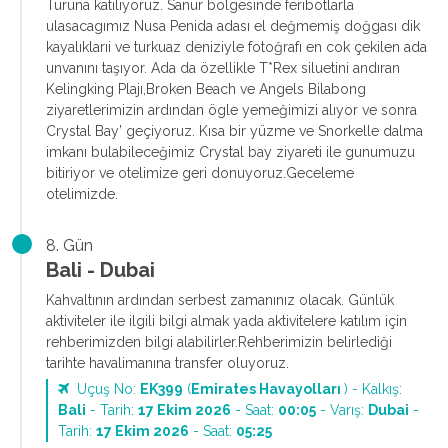
Turuna katılıyoruz. Sanur bölgesinde feribotlarla
ulasacagımız Nusa Penida adası el değmemiş doğgası dik
kayalıklarıi ve turkuaz deniziyle fotoğrafı en cok çekilen ada
unvanını taşıyor. Ada da özellikle T*Rex siluetini andıran
Kelingking Plajı,Broken Beach ve Angels Bilabong
ziyaretlerimizin ardından ögle yemeğimizi alıyor ve sonra
Crystal Bay’ geçiyoruz. Kısa bir yüzme ve Snorkelle dalma
imkanı bulabileceğimiz Crystal bay ziyareti ile gunumuzu
bitiriyor ve otelimize geri donuyoruz.Geceleme
otelimizde.
8. Gün
Bali - Dubai
Kahvaltının ardından serbest zamanınız olacak. Günlük
aktiviteler ile ilgili bilgi almak yada aktivitelere katılım için
rehberimizden bilgi alabilirler.Rehberimizin belirlediği
tarihte havalimanına transfer oluyoruz.
Uçuş No:
EK399
(
Emirates Havayolları
) - Kalkış:
Bali
- Tarih:
17 Ekim 2026
- Saat:
00:05
- Varış:
Dubai
-
Tarih:
17 Ekim 2026
- Saat:
05:25