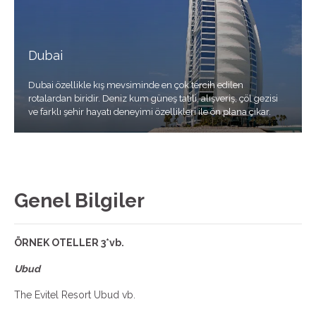
Dubai
Dubai özellikle kış mevsiminde en çok tercih edilen
rotalardan biridir. Deniz kum güneş tatili, alışveriş, çöl gezisi
ve farklı şehir hayatı deneyimi özellikleri ile ön plana çıkar.
Genel Bilgiler
ÖRNEK OTELLER 3*vb.
Ubud
The Evitel Resort Ubud vb.