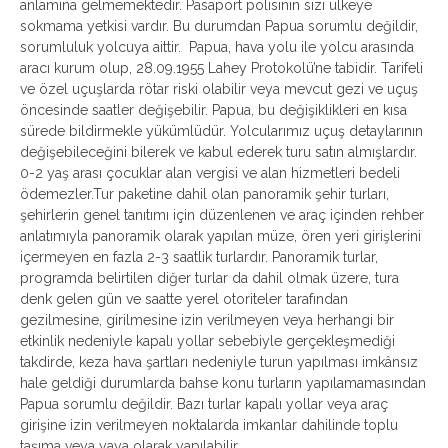
anlamına gelmemektedir. Pasaport polisinin sizi ülkeye
sokmama yetkisi vardır. Bu durumdan Papua sorumlu değildir,
sorumluluk yolcuya aittir. Papua, hava yolu ile yolcu arasında
aracı kurum olup, 28.09.1955 Lahey Protokolü’ne tabidir. Tarifeli
ve özel uçuşlarda rötar riski olabilir veya mevcut gezi ve uçuş
öncesinde saatler değişebilir. Papua, bu değişiklikleri en kısa
sürede bildirmekle yükümlüdür. Yolcularımız uçuş detaylarının
değişebileceğini bilerek ve kabul ederek turu satın almışlardır.
0-2 yaş arası çocuklar alan vergisi ve alan hizmetleri bedeli
ödemezler.Tur paketine dahil olan panoramik şehir turları,
şehirlerin genel tanıtımı için düzenlenen ve araç içinden rehber
anlatımıyla panoramik olarak yapılan müze, ören yeri girişlerini
içermeyen en fazla 2-3 saatlik turlardır. Panoramik turlar,
programda belirtilen diğer turlar da dahil olmak üzere, tura
denk gelen gün ve saatte yerel otoriteler tarafından
gezilmesine, girilmesine izin verilmeyen veya herhangi bir
etkinlik nedeniyle kapalı yollar sebebiyle gerçekleşmediği
takdirde, keza hava şartları nedeniyle turun yapılması imkânsız
hale geldiği durumlarda bahse konu turların yapılamamasından
Papua sorumlu değildir. Bazı turlar kapalı yollar veya araç
girişine izin verilmeyen noktalarda imkanlar dahilinde toplu
taşıma veya yaya olarak yapılabilir.