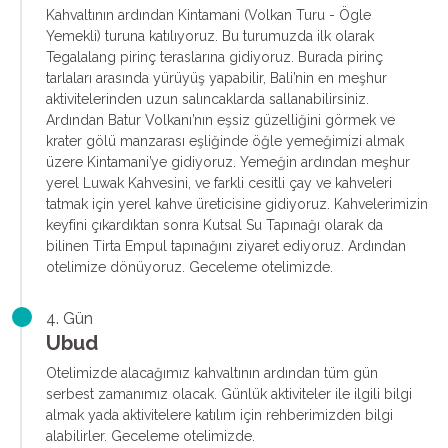
Kahvaltının ardından Kintamani (Volkan Turu - Ögle
Yemekli) turuna katılıyoruz. Bu turumuzda ilk olarak
Tegalalang pirinç teraslarına gidiyoruz. Burada pirinç
tarlaları arasında yürüyüş yapabilir, Bali’nin en meşhur
aktivitelerinden uzun salıncaklarda sallanabilirsiniz.
Ardından Batur Volkanı’nın eşsiz güzelliğini görmek ve
krater gölü manzarası eşliğinde öğle yemeğimizi almak
üzere Kintamani’ye gidiyoruz. Yemeğin ardından meşhur
yerel Luwak Kahvesini, ve farkli cesitli çay ve kahveleri
tatmak için yerel kahve üreticisine gidiyoruz. Kahvelerimizin
keyfini çıkardıktan sonra Kutsal Su Tapınağı olarak da
bilinen Tirta Empul tapınağını ziyaret ediyoruz. Ardından
otelimize dönüyoruz. Geceleme otelimizde.
4. Gün
Ubud
Otelimizde alacağımız kahvaltının ardından tüm gün
serbest zamanımız olacak. Günlük aktiviteler ile ilgili bilgi
almak yada aktivitelere katılım için rehberimizden bilgi
alabilirler. Geceleme otelimizde.