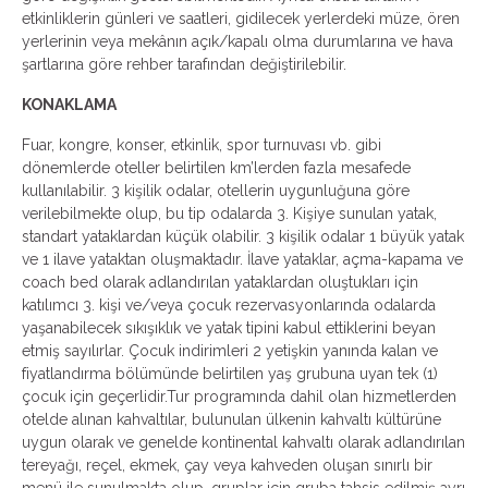
etkinliklerin günleri ve saatleri, gidilecek yerlerdeki müze, ören
yerlerinin veya mekânın açık/kapalı olma durumlarına ve hava
şartlarına göre rehber tarafından değiştirilebilir.
KONAKLAMA
Fuar, kongre, konser, etkinlik, spor turnuvası vb. gibi
dönemlerde oteller belirtilen km’lerden fazla mesafede
kullanılabilir. 3 kişilik odalar, otellerin uygunluğuna göre
verilebilmekte olup, bu tip odalarda 3. Kişiye sunulan yatak,
standart yataklardan küçük olabilir. 3 kişilik odalar 1 büyük yatak
ve 1 ilave yataktan oluşmaktadır. İlave yataklar, açma-kapama ve
coach bed olarak adlandırılan yataklardan oluştukları için
katılımcı 3. kişi ve/veya çocuk rezervasyonlarında odalarda
yaşanabilecek sıkışıklık ve yatak tipini kabul ettiklerini beyan
etmiş sayılırlar. Çocuk indirimleri 2 yetişkin yanında kalan ve
fiyatlandırma bölümünde belirtilen yaş grubuna uyan tek (1)
çocuk için geçerlidir.Tur programında dahil olan hizmetlerden
otelde alınan kahvaltılar, bulunulan ülkenin kahvaltı kültürüne
uygun olarak ve genelde kontinental kahvaltı olarak adlandırılan
tereyağı, reçel, ekmek, çay veya kahveden oluşan sınırlı bir