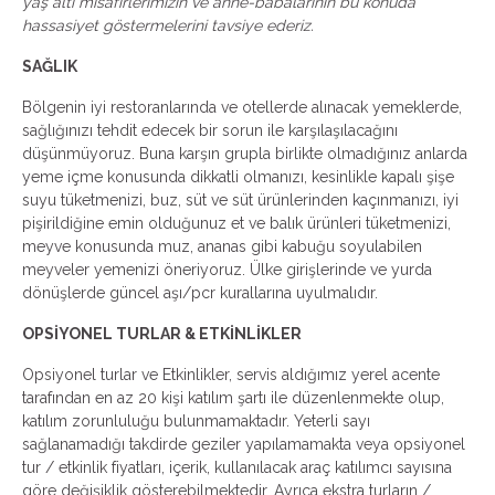
yaş altı misafirlerimizin ve anne-babalarının bu konuda
hassasiyet göstermelerini tavsiye ederiz.
SAĞLIK
Bölgenin iyi restoranlarında ve otellerde alınacak yemeklerde,
sağlığınızı tehdit edecek bir sorun ile karşılaşılacağını
düşünmüyoruz. Buna karşın grupla birlikte olmadığınız anlarda
yeme içme konusunda dikkatli olmanızı, kesinlikle kapalı şişe
suyu tüketmenizi, buz, süt ve süt ürünlerinden kaçınmanızı, iyi
pişirildiğine emin olduğunuz et ve balık ürünleri tüketmenizi,
meyve konusunda muz, ananas gibi kabuğu soyulabilen
meyveler yemenizi öneriyoruz. Ülke girişlerinde ve yurda
dönüşlerde güncel aşı/pcr kurallarına uyulmalıdır.
OPSİYONEL TURLAR & ETKİNLİKLER
Opsiyonel turlar ve Etkinlikler, servis aldığımız yerel acente
tarafından en az 20 kişi katılım şartı ile düzenlenmekte olup,
katılım zorunluluğu bulunmamaktadır. Yeterli sayı
sağlanamadığı takdirde geziler yapılamamakta veya opsiyonel
tur / etkinlik fiyatları, içerik, kullanılacak araç katılımcı sayısına
göre değişiklik gösterebilmektedir. Ayrıca ekstra turların /