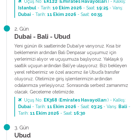
Uçuş No:
EK122
(
Emirates Havayolları
) - Kalkış:
Istanbul
- Tarih:
10 Ekim 2026
- Saat:
19:25
- Varış:
Dubai
- Tarih:
11 Ekim 2026
- Saat:
00:55
2. Gün
Dubai - Bali - Ubud
Yeni günün ilk saatlerinde Dubai’ye varıyoruz. Kısa bir
beklemenin ardından Bali Denpasar uçuşumuz için
yerlerimizi alıyor ve uçuşumuza başlıyoruz. Yaklaşık 9
saatlik uçuşun ardından Bali’ye ulaşıyoruz. Bizi bekleyen
yerel rehberimiz ve özel aracımız ile Ubud’a transfer
oluyoruz. Otelimize giriş işlemlerimizin ardından
odalarımıza yerleşiyoruz. Sonrasında serbest zamanımız
olacak. Geceleme otelimizde.
Uçuş No:
EK368
(
Emirates Havayolları
) - Kalkış:
Dubai
- Tarih:
11 Ekim 2026
- Saat:
03:25
- Varış:
Bali
-
Tarih:
11 Ekim 2026
- Saat:
16:30
3. Gün
Ubud