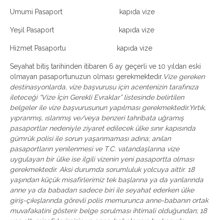
Umumi Pasaport kapıda vize
Yeşil Pasaport kapıda vize
Hizmet Pasaportu kapıda vize
Seyahat bitiş tarihinden itibaren 6 ay geçerli ve 10 yıldan eski
olmayan pasaportunuzun olması gerekmektedir.
Vize gereken
destinasyonlarda, vize başvurusu için acentenizin tarafınıza
ileteceği “Vize İçin Gerekli Evraklar” listesinde belirtilen
belgeler ile vize başvurusunun yapılması gerekmektedir.Yırtık,
yıpranmış, ıslanmış ve/veya benzeri tahribata uğramış
pasaportlar nedeniyle ziyaret edilecek ülke sınır kapısında
gümrük polisi ile sorun yaşanmaması adına; anılan
pasaportların yenilenmesi ve T.C. vatandaşlarına vize
uygulayan bir ülke ise ilgili vizenin yeni pasaportta olması
gerekmektedir. Aksi durumda sorumluluk yolcuya aittir. 18
yaşından küçük misafirlerimiz tek başlarına ya da yanlarında
anne ya da babadan sadece biri ile seyahat ederken ülke
giriş-çıkışlarında görevli polis memurunca anne-babanın ortak
muvafakatini gösterir belge sorulması ihtimali olduğundan; 18