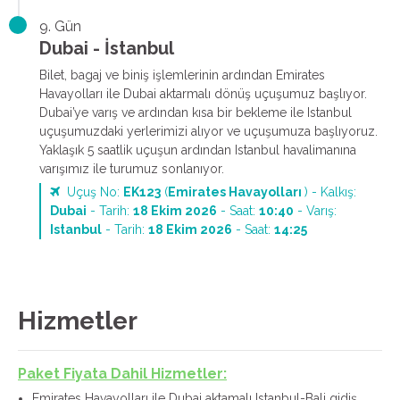
9. Gün
Dubai - İstanbul
Bilet, bagaj ve biniş işlemlerinin ardından Emirates
Havayolları ile Dubai aktarmalı dönüş uçuşumuz başlıyor.
Dubai’ye varış ve ardından kısa bir bekleme ile Istanbul
uçuşumuzdaki yerlerimizi alıyor ve uçuşumuza başlıyoruz.
Yaklaşık 5 saatlik uçuşun ardından Istanbul havalimanına
varışımız ile turumuz sonlanıyor.
Uçuş No:
EK123
(
Emirates Havayolları
) - Kalkış:
Dubai
- Tarih:
18 Ekim 2026
- Saat:
10:40
- Varış:
Istanbul
- Tarih:
18 Ekim 2026
- Saat:
14:25
Hizmetler
Paket Fiyata Dahil Hizmetler:
Emirates Havayolları ile Dubai aktamalı Istanbul-Bali gidiş