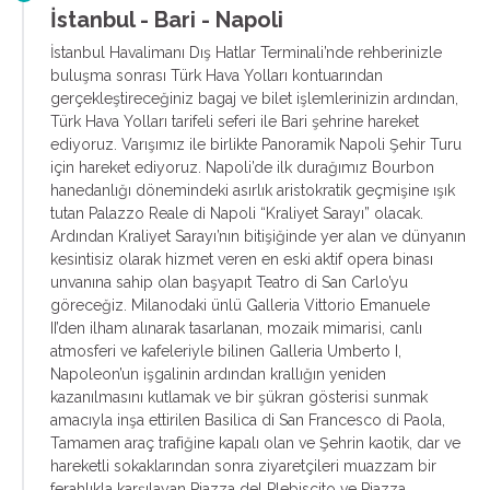
İstanbul - Bari - Napoli
İstanbul Havalimanı Dış Hatlar Terminali’nde rehberinizle
buluşma sonrası Türk Hava Yolları kontuarından
gerçekleştireceğiniz bagaj ve bilet işlemlerinizin ardından,
Türk Hava Yolları tarifeli seferi ile Bari şehrine hareket
ediyoruz. Varışımız ile birlikte Panoramik Napoli Şehir Turu
için hareket ediyoruz. Napoli’de ilk durağımız Bourbon
hanedanlığı dönemindeki asırlık aristokratik geçmişine ışık
tutan Palazzo Reale di Napoli “Kraliyet Sarayı” olacak.
Ardından Kraliyet Sarayı’nın bitişiğinde yer alan ve dünyanın
kesintisiz olarak hizmet veren en eski aktif opera binası
unvanına sahip olan başyapıt Teatro di San Carlo’yu
göreceğiz. Milanodaki ünlü Galleria Vittorio Emanuele
II’den ilham alınarak tasarlanan, mozaik mimarisi, canlı
atmosferi ve kafeleriyle bilinen Galleria Umberto I,
Napoleon’un işgalinin ardından krallığın yeniden
kazanılmasını kutlamak ve bir şükran gösterisi sunmak
amacıyla inşa ettirilen Basilica di San Francesco di Paola,
Tamamen araç trafiğine kapalı olan ve Şehrin kaotik, dar ve
hareketli sokaklarından sonra ziyaretçileri muazzam bir
ferahlıkla karşılayan Piazza del Plebiscito ve Piazza