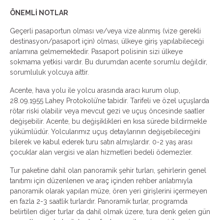
ÖNEMLİ NOTLAR
Geçerli pasaportun olması ve/veya vize alınmış (vize gerekli
destinasyon/pasaport için) olması, ülkeye giriş yapılabileceği
anlamına gelmemektedir. Pasaport polisinin sizi ülkeye
sokmama yetkisi vardır. Bu durumdan acente sorumlu değildir,
sorumluluk yolcuya aittir.
Acente, hava yolu ile yolcu arasında aracı kurum olup,
28.09.1955 Lahey Protokolü’ne tabidir. Tarifeli ve özel uçuşlarda
rötar riski olabilir veya mevcut gezi ve uçuş öncesinde saatler
değişebilir. Acente, bu değişiklikleri en kısa sürede bildirmekle
yükümlüdür. Yolcularımız uçuş detaylarının değişebileceğini
bilerek ve kabul ederek turu satın almışlardır. 0-2 yaş arası
çocuklar alan vergisi ve alan hizmetleri bedeli ödemezler.
Tur paketine dahil olan panoramik şehir turları, şehirlerin genel
tanıtımı için düzenlenen ve araç içinden rehber anlatımıyla
panoramik olarak yapılan müze, ören yeri girişlerini içermeyen
en fazla 2-3 saatlik turlardır. Panoramik turlar, programda
belirtilen diğer turlar da dahil olmak üzere, tura denk gelen gün