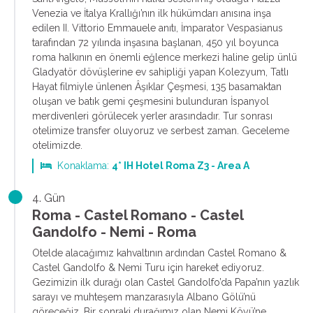
Venezia ve İtalya Krallığı’nın ilk hükümdarı anısına inşa
edilen II. Vittorio Emmauele anıtı, İmparator Vespasianus
tarafından 72 yılında inşasına başlanan, 450 yıl boyunca
roma halkının en önemli eğlence merkezi haline gelip ünlü
Gladyatör dövüşlerine ev sahipliği yapan Kolezyum, Tatlı
Hayat filmiyle ünlenen Âşıklar Çeşmesi, 135 basamaktan
oluşan ve batık gemi çeşmesini bulunduran İspanyol
merdivenleri görülecek yerler arasındadır. Tur sonrası
otelimize transfer oluyoruz ve serbest zaman. Geceleme
otelimizde.
Konaklama:
4* IH Hotel Roma Z3 - Area A
4. Gün
Roma - Castel Romano - Castel
Gandolfo - Nemi - Roma
Otelde alacağımız kahvaltının ardından Castel Romano &
Castel Gandolfo & Nemi Turu için hareket ediyoruz.
Gezimizin ilk durağı olan Castel Gandolfo’da Papa’nın yazlık
sarayı ve muhteşem manzarasıyla Albano Gölü’nü
göreceğiz. Bir sonraki durağımız olan Nemi Köyü’ne