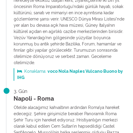
neredeyse eksiksiz ulaşan kent, ziyaretçilerine iki bin yıl
öncesinin Roma İmparatorluğu'ndaki günlük hayatı, sokak
kültürünü, sanatı ve mimariyi en ince ayrıntısına kadar
gözlemleme şansı verir. UNESCO Dünya Mirası Listesi'nde
yer alan bu devasa açık hava müzesi, Güney İtalya’nın
kültürel açıdan en ağırlıklı cazibe merkezlerinden birisidir.
Vezüv Yanardağı’nın gölgesinde yüzyıllar boyunca
korunmuş bu antik şehirde Bazilika, Forum, hamamlar ve
fırınlar gibi yapılar görülecektir. Turumuzun sonrasında
otelimize dönüyoruz ve serbest zaman. Geceleme
otelimizde.
Konaklama:
voco Nola Naples Vulcano Buono by
IHG
3. Gün
Napoli - Roma
Otelde alacağımız kahvaltının ardından Roma’ya hareket
edeceğiz. Şehire girişimizle beraber Panoramik Roma
Şehir Turu için hareket ediyoruz. Hristiyanlığın merkezi
olarak kabul edilen Cem Sultan’ın hapsedildiği Castel
Sant’Angelo, Mussoli’nin halka seslenmiş olduğu Piazza