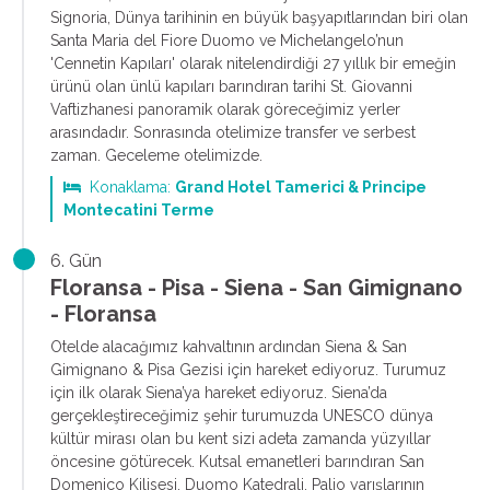
Signoria, Dünya tarihinin en büyük başyapıtlarından biri olan
Santa Maria del Fiore Duomo ve Michelangelo’nun
'Cennetin Kapıları' olarak nitelendirdiği 27 yıllık bir emeğin
ürünü olan ünlü kapıları barındıran tarihi St. Giovanni
Vaftizhanesi panoramik olarak göreceğimiz yerler
arasındadır. Sonrasında otelimize transfer ve serbest
zaman. Geceleme otelimizde.
Konaklama:
Grand Hotel Tamerici & Principe
Montecatini Terme
6. Gün
Floransa - Pisa - Siena - San Gimignano
- Floransa
Otelde alacağımız kahvaltının ardından Siena & San
Gimignano & Pisa Gezisi için hareket ediyoruz. Turumuz
için ilk olarak Siena’ya hareket ediyoruz. Siena’da
gerçekleştireceğimiz şehir turumuzda UNESCO dünya
kültür mirası olan bu kent sizi adeta zamanda yüzyıllar
öncesine götürecek. Kutsal emanetleri barındıran San
Domenico Kilisesi, Duomo Katedrali, Palio yarışlarının