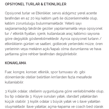
OPSİYONEL TURLAR & ETKİNLİKLER
Opsiyonel turlar ve Etkinlikler, servis aldığımız yerel acente
tarafından en az 20 kişi katılım şartı ile düzenlenmekte olup,
katılım zorunluluğu bulunmamaktadır. Yeterli sayı
sağlanamadığı takdirde geziler yapılamamakta veya opsiyonel
tur / etkinlik fiyatları, içerik, kullanılacak araç katılımcı sayısına
göre değişiklik gösterebilmektedir. Ayrıca opsiyonel turların /
etkinliklerin günleri ve saatleri, gidilecek yerlerdeki müze, ören
yerlerinin veya mekânın açık/kapalı olma durumlarına ve hava
şartlarına göre rehber tarafından değiştirilebilir.
KONAKLAMA
Fuar, kongre, konser, etkinlik, spor turnuvası vb. gibi
dönemlerde oteller belirtilen km’lerden fazla mesafede
kullanılabilir.
3 Kişilik odalar, otellerin uygunluğuna göre verilebilmekte olup,
bu tip odalarda 3. Kişiye sunulan yatak, standart yataklardan
küçük olabilir. 3 kişilik odalar 1 büyük yatak ve 1 ilave yataktan
oluşmaktadır. İlave yataklar, açma-kapama ve coach bed olarak