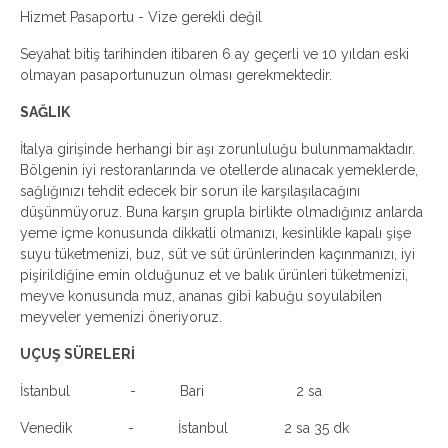
Hizmet Pasaportu - Vize gerekli değil
Seyahat bitiş tarihinden itibaren 6 ay geçerli ve 10 yıldan eski
olmayan pasaportunuzun olması gerekmektedir.
SAĞLIK
İtalya girişinde herhangi bir aşı zorunluluğu bulunmamaktadır.
Bölgenin iyi restoranlarında ve otellerde alınacak yemeklerde,
sağlığınızı tehdit edecek bir sorun ile karşılaşılacağını
düşünmüyoruz. Buna karşın grupla birlikte olmadığınız anlarda
yeme içme konusunda dikkatli olmanızı, kesinlikle kapalı şişe
suyu tüketmenizi, buz, süt ve süt ürünlerinden kaçınmanızı, iyi
pişirildiğine emin olduğunuz et ve balık ürünleri tüketmenizi,
meyve konusunda muz, ananas gibi kabuğu soyulabilen
meyveler yemenizi öneriyoruz.
UÇUŞ SÜRELERİ
İstanbul - Bari 2 sa
Venedik - İstanbul 2 sa 35 dk