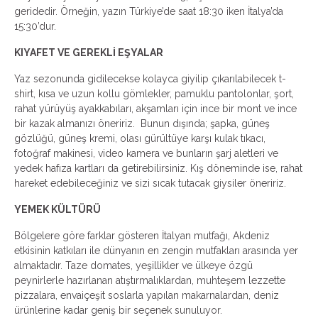
geridedir. Örneğin, yazın Türkiye’de saat 18:30 iken İtalya’da
15:30’dur.
KIYAFET VE GEREKLİ EŞYALAR
Yaz sezonunda gidilecekse kolayca giyilip çıkarılabilecek t-
shirt, kısa ve uzun kollu gömlekler, pamuklu pantolonlar, şort,
rahat yürüyüş ayakkabıları, akşamları için ince bir mont ve ince
bir kazak almanızı öneririz. Bunun dışında; şapka, güneş
gözlüğü, güneş kremi, olası gürültüye karşı kulak tıkacı,
fotoğraf makinesi, video kamera ve bunların şarj aletleri ve
yedek hafıza kartları da getirebilirsiniz. Kış döneminde ise, rahat
hareket edebileceğiniz ve sizi sıcak tutacak giysiler öneririz.
YEMEK KÜLTÜRÜ
Bölgelere göre farklar gösteren İtalyan mutfağı, Akdeniz
etkisinin katkıları ile dünyanın en zengin mutfakları arasında yer
almaktadır. Taze domates, yeşillikler ve ülkeye özgü
peynirlerle hazırlanan atıştırmalıklardan, muhteşem lezzette
pizzalara, envaiçeşit soslarla yapılan makarnalardan, deniz
ürünlerine kadar geniş bir seçenek sunuluyor.