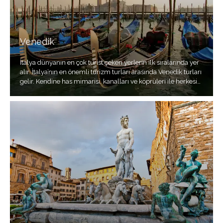
Venedik
İtalya dünyanın en çok turist çeken yerlerin ilk sıralarında yer
alır. İtalya’nın en önemli turizm turları arasında Venedik turları
gelir. Kendine has mimarisi, kanalları ve köprüleri ile herkesin
tatil planlarında yer alan bir şehirdir