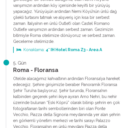
varışımızın ardından köy içerisinde keyifli bir yürüyüş
yapacağız. Yürüyüşün ardından Nemi Köyü’nün ünlü dağ
çilekli turtasını tatmak ve alışveriş için kısa bir serbest
zaman. İtalya’nın en ünlü Outlet’i olan Castel Romano
Outlet’e varışımızın ardından serbest zaman. Gezimizin
bitimiyle Roma otelimize dönüyoruz ve serbest zaman.
Geceleme otelimizde.
Konaklama:
4* IH Hotel Roma Z3 - Area A
5. Gün
Roma - Floransa
Otelde alacağımız kahvaltının ardından Floransa’ya hareket
edeceğiz. Şehire girişimizle beraber Panoramik Floransa
Şehir Turu’na başlıyoruz. Şehir turunda, Floransa’nın
kalbinden geçerek şehri ikiye ayıran Arno Nehri, bu nehir
üzerinde bulunan “Eski Köprü” olarak bilinip şehrin en çok
fotoğraflanan tarihi sembollerinden biri olan Ponte
Vecchio, Piazza della Signoria meydanında yer alan şehrin
en görkemli yönetim merkezi ve tarihi sarayı Palazzo
Vecchio, Floransa’nın en ünlü meydanı Piazza della