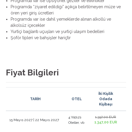
Programda var ise opsiyonel geziler ve etkinlikler
Programda “ziyaret edildiği” açıkça belirtilmeyen müze ve
ören yeri giriş ücretleri
Programda var ise dahil yemeklerde alınan alkollü ve
alkolsüz içecekler
Yurtiçi bağlantı uçuşları ve yurtiçi ulaşım bedelleri
Şoför tipleri ve bahşişler hariçtir
Fiyat Bilgileri
İki Kişilik
TARİH
OTEL
Odada
İl
Kişibaşı
4 Yıldızlı
1.397,00 EUR
1.
15 Mayıs 2027 | 22 Mayıs 2027
1.347,00 EUR
1.3
Oteller, vb