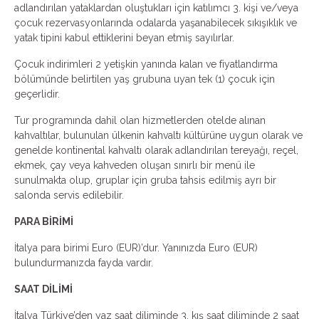
adlandırılan yataklardan oluştukları için katılımcı 3. kişi ve/veya
çocuk rezervasyonlarında odalarda yaşanabilecek sıkışıklık ve
yatak tipini kabul ettiklerini beyan etmiş sayılırlar.
Çocuk indirimleri 2 yetişkin yanında kalan ve fiyatlandırma
bölümünde belirtilen yaş grubuna uyan tek (1) çocuk için
geçerlidir.
Tur programında dahil olan hizmetlerden otelde alınan
kahvaltılar, bulunulan ülkenin kahvaltı kültürüne uygun olarak ve
genelde kontinental kahvaltı olarak adlandırılan tereyağı, reçel,
ekmek, çay veya kahveden oluşan sınırlı bir menü ile
sunulmakta olup, gruplar için gruba tahsis edilmiş ayrı bir
salonda servis edilebilir.
PARA BİRİMİ
İtalya para birimi Euro (EUR)’dur. Yanınızda Euro (EUR)
bulundurmanızda fayda vardır.
SAAT DİLİMİ
İtalya Türkiye’den yaz saat diliminde 3, kış saat diliminde 2 saat