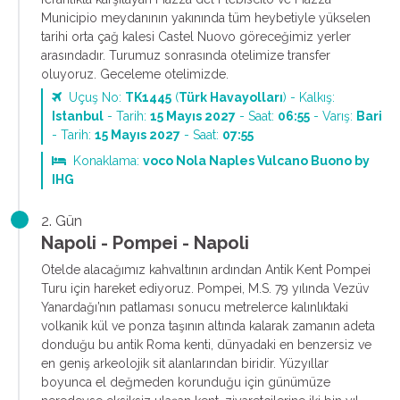
Municipio meydanının yakınında tüm heybetiyle yükselen
tarihi orta çağ kalesi Castel Nuovo göreceğimiz yerler
arasındadır. Turumuz sonrasında otelimize transfer
oluyoruz. Geceleme otelimizde.
Uçuş No:
TK1445
(
Türk Havayolları
) - Kalkış:
Istanbul
- Tarih:
15 Mayıs 2027
- Saat:
06:55
- Varış:
Bari
- Tarih:
15 Mayıs 2027
- Saat:
07:55
Konaklama:
voco Nola Naples Vulcano Buono by
IHG
2. Gün
Napoli - Pompei - Napoli
Otelde alacağımız kahvaltının ardından Antik Kent Pompei
Turu için hareket ediyoruz. Pompei, M.S. 79 yılında Vezüv
Yanardağı’nın patlaması sonucu metrelerce kalınlıktaki
volkanik kül ve ponza taşının altında kalarak zamanın adeta
donduğu bu antik Roma kenti, dünyadaki en benzersiz ve
en geniş arkeolojik sit alanlarından biridir. Yüzyıllar
boyunca el değmeden korunduğu için günümüze