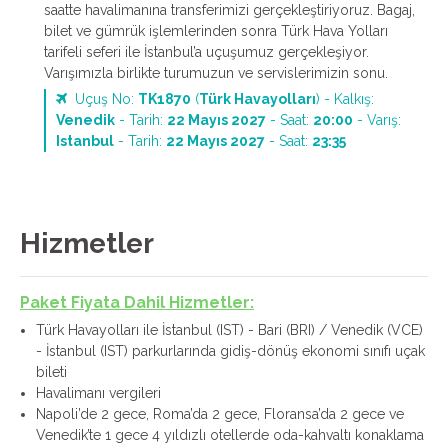
saatte havalimanına transferimizi gerçekleştiriyoruz. Bagaj,
bilet ve gümrük işlemlerinden sonra Türk Hava Yolları
tarifeli seferi ile İstanbul’a uçuşumuz gerçekleşiyor.
Varışımızla birlikte turumuzun ve servislerimizin sonu.
Uçuş No:
TK1870
(
Türk Havayolları
) - Kalkış:
Venedik
- Tarih:
22 Mayıs 2027
- Saat:
20:00
- Varış:
Istanbul
- Tarih:
22 Mayıs 2027
- Saat:
23:35
Hizmetler
Paket Fiyata Dahil Hizmetler:
Türk Havayolları ile İstanbul (IST) - Bari (BRI) / Venedik (VCE)
- İstanbul (IST) parkurlarında gidiş-dönüş ekonomi sınıfı uçak
bileti
Havalimanı vergileri
Napoli’de 2 gece, Roma’da 2 gece, Floransa’da 2 gece ve
Venedik’te 1 gece 4 yıldızlı otellerde oda-kahvaltı konaklama