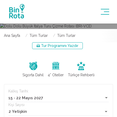
ÇIZME ROTASI (BRI-VCE)
15 - 22 Mayıs 2027
Türk Havayolları
Roma - Napoli - Venedik - Floransa
Ana Sayfa
Tüm Turlar
Tüm Turlar
Tur Programını Yazdır
Sigorta Dahil
4* Oteller
Türkçe Rehberli
Kalkış Tarihi:
15 - 22 Mayıs 2027
Kişi Sayısı
2 Yetişkin