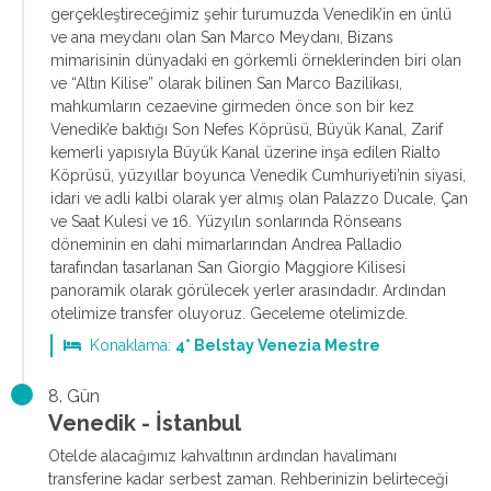
gerçekleştireceğimiz şehir turumuzda Venedik’in en ünlü
ve ana meydanı olan San Marco Meydanı, Bizans
mimarisinin dünyadaki en görkemli örneklerinden biri olan
ve “Altın Kilise” olarak bilinen San Marco Bazilikası,
mahkumların cezaevine girmeden önce son bir kez
Venedik’e baktığı Son Nefes Köprüsü, Büyük Kanal, Zarif
kemerli yapısıyla Büyük Kanal üzerine inşa edilen Rialto
Köprüsü, yüzyıllar boyunca Venedik Cumhuriyeti’nin siyasi,
idari ve adli kalbi olarak yer almış olan Palazzo Ducale, Çan
ve Saat Kulesi ve 16. Yüzyılın sonlarında Rönseans
döneminin en dahi mimarlarından Andrea Palladio
tarafından tasarlanan San Giorgio Maggiore Kilisesi
panoramik olarak görülecek yerler arasındadır. Ardından
otelimize transfer oluyoruz. Geceleme otelimizde.
Konaklama:
4* Belstay Venezia Mestre
8. Gün
Venedik - İstanbul
Otelde alacağımız kahvaltının ardından havalimanı
transferine kadar serbest zaman. Rehberinizin belirteceği