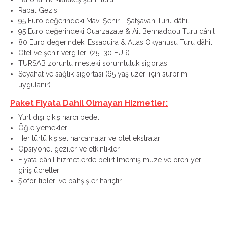
Rabat Gezisi
95 Euro değerindeki Mavi Şehir - Şafşavan Turu dâhil
95 Euro değerindeki Ouarzazate & Ait Benhaddou Turu dâhil
80 Euro değerindeki Essaouira & Atlas Okyanusu Turu dâhil
Otel ve şehir vergileri (25–30 EUR)
TÜRSAB zorunlu mesleki sorumluluk sigortası
Seyahat ve sağlık sigortası (65 yaş üzeri için sürprim
uygulanır)
Paket Fiyata Dahil Olmayan Hizmetler:
Yurt dışı çıkış harcı bedeli
Öğle yemekleri
Her türlü kişisel harcamalar ve otel ekstraları
Opsiyonel geziler ve etkinlikler
Fiyata dâhil hizmetlerde belirtilmemiş müze ve ören yeri
giriş ücretleri
Şoför tipleri ve bahşişler hariçtir