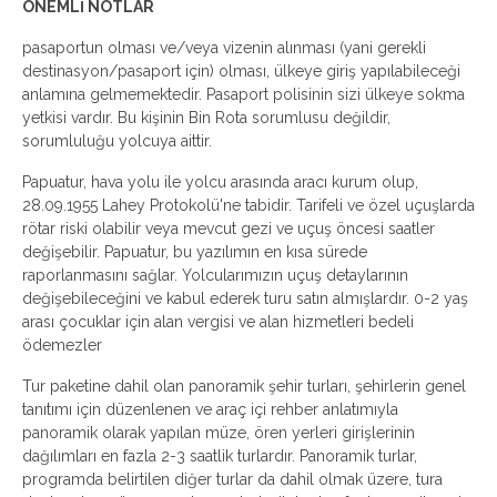
ÖNEMLİ NOTLAR
pasaportun olması ve/veya vizenin alınması (yani gerekli
destinasyon/pasaport için) olması, ülkeye giriş yapılabileceği
anlamına gelmemektedir. Pasaport polisinin sizi ülkeye sokma
yetkisi vardır. Bu kişinin Bin Rota sorumlusu değildir,
sorumluluğu yolcuya aittir.
Papuatur, hava yolu ile yolcu arasında aracı kurum olup,
28.09.1955 Lahey Protokolü'ne tabidir. Tarifeli ve özel uçuşlarda
rötar riski olabilir veya mevcut gezi ve uçuş öncesi saatler
değişebilir. Papuatur, bu yazılımın en kısa sürede
raporlanmasını sağlar. Yolcularımızın uçuş detaylarının
değişebileceğini ve kabul ederek turu satın almışlardır. 0-2 yaş
arası çocuklar için alan vergisi ve alan hizmetleri bedeli
ödemezler
Tur paketine dahil olan panoramik şehir turları, şehirlerin genel
tanıtımı için düzenlenen ve araç içi rehber anlatımıyla
panoramik olarak yapılan müze, ören yerleri girişlerinin
dağılımları en fazla 2-3 saatlik turlardır. Panoramik turlar,
programda belirtilen diğer turlar da dahil olmak üzere, tura