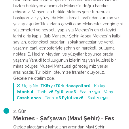
bizleri bekleyen aracımızla Meknes’e doğru hareket
ediyoruz. Varışımızla birlikte Meknes şehir turumuza
başlıyoruz. 17. yüzyılda Molla İsmail tarafından kurulan ve
yaklaşık 40 km’lik surlarla çevrili olan Meknes’te; zengin çini
süslemeleri ve heybetli yapısıyla Meknes’in en etkileyici
tarihi giriş kapısı Bab Mansour Şehir Kapısı, Meknes’in kalbi
sayılan, geleneksel pazarları, sokak sanatçıları ve yerel
yaşamın canlı atmosferiyle şehrin en hareketli buluşma
noktası El Hedim Meydanı ve yüzyıllar boyunca orada
yaşamış Yahudi topluluğunun izlerini taşıyan kültürel bir
miras bölgesi Musevi Mahallesi göreceğimiz yerler
arasındadır. Tur bitimi otelimize transfer oluyoruz.
Geceleme otelimizde.
Uçuş No:
TK617
(
Türk Havayolları
) - Kalkış:
Istanbul
- Tarih:
26 Eylül 2026
- Saat:
11:50
- Varış:
Casablanca
- Tarih:
26 Eylül 2026
- Saat:
14:50
2. Gün
Meknes - Şafşavan (Mavi Şehir) - Fes
Otelde alacağımız kahvaltının ardından Mavi Şehir -