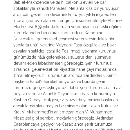
Bab el-Makhzen’de ve tarihi balkonlu evleri ve dar
sokaklarıyla Yahudi Mahallesi Mellah’ta kısa bir yürüyüşün
ardından gezimizin devamında; 14. yüzyılda inşa edilen
ince ahşap oymaları ve zengin çini süslemeleriyle Attarine
Medresesi, 859 yılında kurulan ve dünyanın en eski eğitim
kurumlarından biri olarak kabul edilen Karaouine
Üniversitesi, geleneksel çeşmesi ve çevresindeki tarihi
yapılarla ünlü Nejarine Meydanı, Fas’a özgü takı ve bakır
eşyaların satıldığı çarşı ile Fes Irmağı yakınına kurulmuş,
günümüzde hâlâ geleneksel usullerle deri işlemeye
devam eden tabakhaneleri göreceğiz. Şehir turumuz
sırasında, geleneksel bir Riyad’da nane çayı molasını da
ihmal etmiyoruz. Turumuzun ardından ardından ülkenin
başkenti Rabat’a hareket ediyoruz ve burada şehir
turumuzu gerçekleştiriyoruz. Rabat şehir turumuzda; mavi-
beyaz evleri ve Atlantik Okyanusu’na bakan konumuyla
Kasbah Oudaya bölgesi, 12. yüzyılda yapımına başlanan
ancak tamamlanamayan bir minare olan Hasan Kulesi ve
Kral V. Muhammed’in anıt mezarı olan V. Muhammed
Mozolesi gibi sembol mekânları göreceğiz. Ardından
Casablanca’ya geçiyor ve Casablanca şehir turumuza