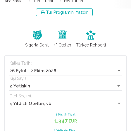
Ana Sayfa
Tüm Turlar
Fas Turları
Tur Programını Yazdır
Sigorta Dahil
4* Oteller
Türkçe Rehberli
Kalkış Tarihi:
26 Eylül - 2 Ekim 2026
Kişi Sayısı
2 Yetişkin
Otel Seçimi:
4 Yıldızlı Oteller, vb
1 Kişilik Fiyat
1.347
EUR
2 Yetişkin
Fiyatı