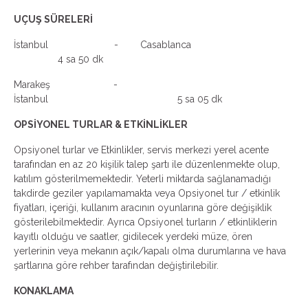
UÇUŞ SÜRELERİ
İstanbul - Casablanca
4 sa 50 dk
Marakeş -
İstanbul 5 sa 05 dk
OPSİYONEL TURLAR & ETKİNLİKLER
Opsiyonel turlar ve Etkinlikler, servis merkezi yerel acente
tarafından en az 20 kişilik talep şartı ile düzenlenmekte olup,
katılım gösterilmemektedir. Yeterli miktarda sağlanamadığı
takdirde geziler yapılamamakta veya Opsiyonel tur / etkinlik
fiyatları, içeriği, kullanım aracının oyunlarına göre değişiklik
gösterilebilmektedir. Ayrıca Opsiyonel turların / etkinliklerin
kayıtlı olduğu ve saatler, gidilecek yerdeki müze, ören
yerlerinin veya mekanın açık/kapalı olma durumlarına ve hava
şartlarına göre rehber tarafından değiştirilebilir.
KONAKLAMA