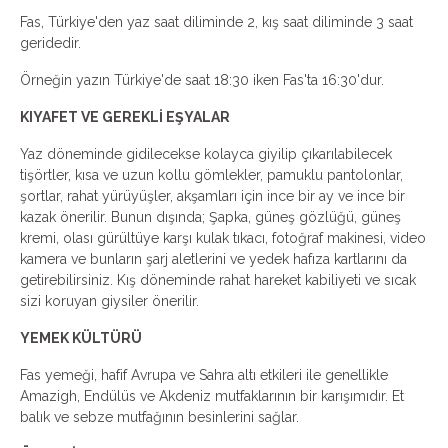
Fas, Türkiye'den yaz saat diliminde 2, kış saat diliminde 3 saat
geridedir.
Örneğin yazın Türkiye'de saat 18:30 iken Fas'ta 16:30'dur.
KIYAFET VE GEREKLİ EŞYALAR
Yaz döneminde gidilecekse kolayca giyilip çıkarılabilecek
tişörtler, kısa ve uzun kollu gömlekler, pamuklu pantolonlar,
şortlar, rahat yürüyüşler, akşamları için ince bir ay ve ince bir
kazak önerilir. Bunun dışında; Şapka, güneş gözlüğü, güneş
kremi, olası gürültüye karşı kulak tıkacı, fotoğraf makinesi, video
kamera ve bunların şarj aletlerini ve yedek hafıza kartlarını da
getirebilirsiniz. Kış döneminde rahat hareket kabiliyeti ve sıcak
sizi koruyan giysiler önerilir.
YEMEK KÜLTÜRÜ
Fas yemeği, hafif Avrupa ve Sahra altı etkileri ile genellikle
Amazigh, Endülüs ve Akdeniz mutfaklarının bir karışımıdır.
Et
balık ve sebze mutfağının besinlerini sağlar.