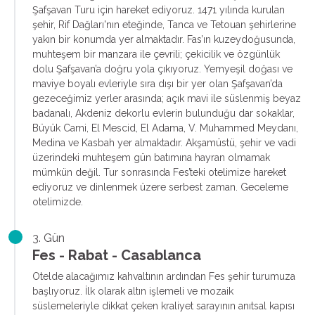
Şafşavan Turu için hareket ediyoruz. 1471 yılında kurulan
şehir, Rif Dağları'nın eteğinde, Tanca ve Tetouan şehirlerine
yakın bir konumda yer almaktadır. Fas’ın kuzeydoğusunda,
muhteşem bir manzara ile çevrili; çekicilik ve özgünlük
dolu Şafşavan’a doğru yola çıkıyoruz. Yemyeşil doğası ve
maviye boyalı evleriyle sıra dışı bir yer olan Şafşavan’da
gezeceğimiz yerler arasında; açık mavi ile süslenmiş beyaz
badanalı, Akdeniz dekorlu evlerin bulunduğu dar sokaklar,
Büyük Cami, El Mescid, El Adama, V. Muhammed Meydanı,
Medina ve Kasbah yer almaktadır. Akşamüstü, şehir ve vadi
üzerindeki muhteşem gün batımına hayran olmamak
mümkün değil. Tur sonrasında Fes’teki otelimize hareket
ediyoruz ve dinlenmek üzere serbest zaman. Geceleme
otelimizde.
3. Gün
Fes - Rabat - Casablanca
Otelde alacağımız kahvaltının ardından Fes şehir turumuza
başlıyoruz. İlk olarak altın işlemeli ve mozaik
süslemeleriyle dikkat çeken kraliyet sarayının anıtsal kapısı