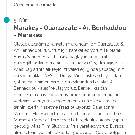
Geceleme otelimizde.
5. Gün
Marakeş - Ouarzazate - Aıt Benhaddou
- Marakeş
Otelde alacağımız kahvaltının ardından için Ouarzazate &
Ait Benhaddou turumuz için hareket ediyoruz. İlk olarak,
Büyük Sahra’yı Fas’ın batısına bağlayan en önemli
güzergâhlardan biri olan Tizi-n-Tichka Geçidi’ni aşıyoruz.
Atlas Dağları’nın etkileyici zirveleri eşliğinde yapacağımız
bu yolculukta UNESCO Dünya Mirası listesinde yer alan,
çöl mimarisinin en çarpıcı örneklerinden biri olan Ait
Benhaddou Kalesi’ne ulaşıyoruz. Berberi kasbah
mimarisinin en iyi korunmuş örneklerinden olan bu tarihi
yerleşimi yürüyerek keşfederken kalenin sokaklarında
tarihin izlerini hissetme fırsatı buluyoruz. Daha sonra
“Afrika’nın Hollywood’u” olarak bilinen ve Gladiator, The
Mummy, Game of Thrones gibi birçok uluslararası yapımın
çekildiği Atlas Film Stüdyoları’nı ziyaret ediyoruz. Burada
film setlerini ve tarihi dekorları görüyoruz. Çevre bölgenin