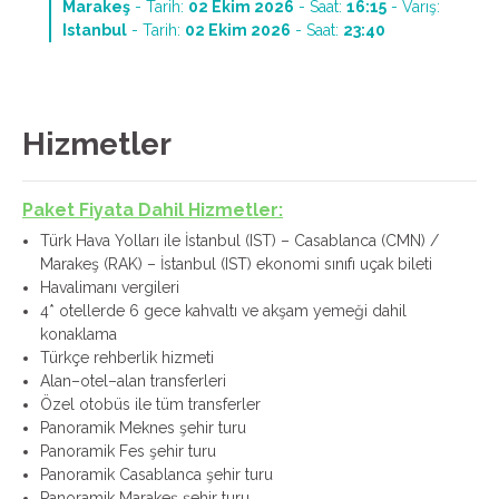
Marakeş
- Tarih:
02 Ekim 2026
- Saat:
16:15
- Varış:
Istanbul
- Tarih:
02 Ekim 2026
- Saat:
23:40
Hizmetler
Paket Fiyata Dahil Hizmetler:
Türk Hava Yolları ile İstanbul (IST) – Casablanca (CMN) /
Marakeş (RAK) – İstanbul (IST) ekonomi sınıfı uçak bileti
Havalimanı vergileri
4* otellerde 6 gece kahvaltı ve akşam yemeği dahil
konaklama
Türkçe rehberlik hizmeti
Alan–otel–alan transferleri
Özel otobüs ile tüm transferler
Panoramik Meknes şehir turu
Panoramik Fes şehir turu
Panoramik Casablanca şehir turu
Panoramik Marakeş şehir turu