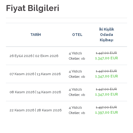
Fiyat Bilgileri
İki Kişilik
TARİH
OTEL
Odada
İl
Kişibaşı
4 Yıldızlı
1.447,00 EUR
1.4
26 Eylül 2026 | 02 Ekim 2026
1.347,00 EUR
1.3
Oteller, vb
4 Yıldızlı
1.447,00 EUR
1.4
07 Kasım 2026 | 13 Kasım 2026
1.347,00 EUR
1.3
Oteller, vb
4 Yıldızlı
1.447,00 EUR
1.4
08 Kasım 2026 | 14 Kasım 2026
1.347,00 EUR
1.3
Oteller, vb
4 Yıldızlı
1.497,00 EUR
1.4
22 Kasım 2026 | 28 Kasım 2026
1.397,00 EUR
1.4
Oteller, vb