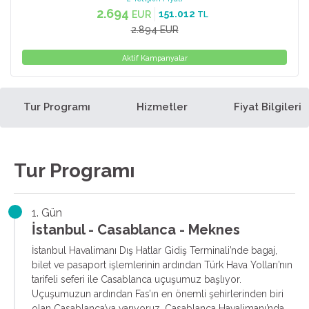
2.694
151.012
EUR
TL
2.894 EUR
Aktif Kampanyalar
Tur Programı
Hizmetler
Fiyat Bilgileri
Tur Programı
1. Gün
İstanbul - Casablanca - Meknes
İstanbul Havalimanı Dış Hatlar Gidiş Terminali’nde bagaj,
bilet ve pasaport işlemlerinin ardından Türk Hava Yolları’nın
tarifeli seferi ile Casablanca uçuşumuz başlıyor.
Uçuşumuzun ardından Fas’ın en önemli şehirlerinden biri
olan Casablanca’ya varıyoruz. Casablanca Havalimanı’nda