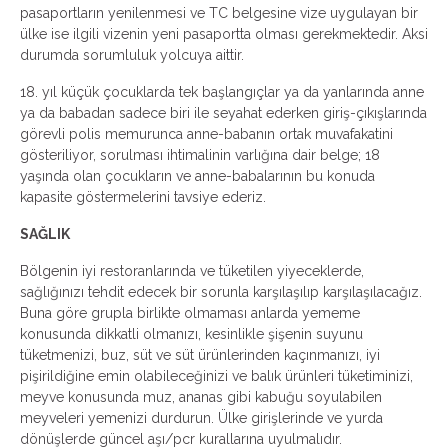
pasaportların yenilenmesi ve TC belgesine vize uygulayan bir
ülke ise ilgili vizenin yeni pasaportta olması gerekmektedir. Aksi
durumda sorumluluk yolcuya aittir.
18. yıl küçük çocuklarda tek başlangıçlar ya da yanlarında anne
ya da babadan sadece biri ile seyahat ederken giriş-çıkışlarında
görevli polis memurunca anne-babanın ortak muvafakatini
gösteriliyor, sorulması ihtimalinin varlığına dair belge; 18
yaşında olan çocukların ve anne-babalarının bu konuda
kapasite göstermelerini tavsiye ederiz.
SAĞLIK
Bölgenin iyi restoranlarında ve tüketilen yiyeceklerde,
sağlığınızı tehdit edecek bir sorunla karşılaşılıp karşılaşılacağız.
Buna göre grupla birlikte olmaması anlarda yememe
konusunda dikkatli olmanızı, kesinlikle şişenin suyunu
tüketmenizi, buz, süt ve süt ürünlerinden kaçınmanızı, iyi
pişirildiğine emin olabileceğinizi ve balık ürünleri tüketiminizi,
meyve konusunda muz, ananas gibi kabuğu soyulabilen
meyveleri yemenizi durdurun. Ülke girişlerinde ve yurda
dönüşlerde güncel aşı/pcr kurallarına uyulmalıdır.