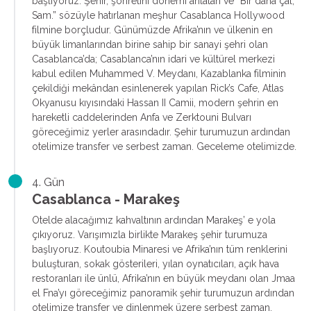
başlıyoruz. Şehir, şöhretini dönemi anlatan ve “Bir daha çal,
Sam.” sözüyle hatırlanan meşhur Casablanca Hollywood
filmine borçludur. Günümüzde Afrika’nın ve ülkenin en
büyük limanlarından birine sahip bir sanayi şehri olan
Casablanca’da; Casablanca’nın idari ve kültürel merkezi
kabul edilen Muhammed V. Meydanı, Kazablanka filminin
çekildiği mekândan esinlenerek yapılan Rick’s Cafe, Atlas
Okyanusu kıyısındaki Hassan II Camii, modern şehrin en
hareketli caddelerinden Anfa ve Zerktouni Bulvarı
göreceğimiz yerler arasındadır. Şehir turumuzun ardından
otelimize transfer ve serbest zaman. Geceleme otelimizde.
4. Gün
Casablanca - Marakeş
Otelde alacağımız kahvaltının ardından Marakeş’ e yola
çıkıyoruz. Varışımızla birlikte Marakeş şehir turumuza
başlıyoruz. Koutoubia Minaresi ve Afrika’nın tüm renklerini
buluşturan, sokak gösterileri, yılan oynatıcıları, açık hava
restoranları ile ünlü, Afrika’nın en büyük meydanı olan Jmaa
el Fna’yı göreceğimiz panoramik şehir turumuzun ardından
otelimize transfer ve dinlenmek üzere serbest zaman.