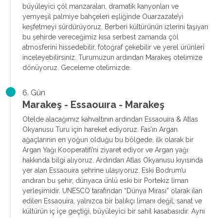
büyüleyici çöl manzaraları, dramatik kanyonları ve
yemyeşil palmiye bahçeleri eşliğinde Ouarzazate’yi
keşfetmeyi sürdürüyoruz. Berberi kültürünün izlerini taşıyan
bu şehirde vereceğimiz kısa serbest zamanda çöl
atmosferini hissedebilir, fotoğraf çekebilir ve yerel ürünleri
inceleyebilirsiniz. Turumuzun ardından Marakeş otelimize
dönüyoruz. Geceleme otelimizde.
6. Gün
Marakeş - Essaouıra - Marakeş
Otelde alacağımız kahvaltının ardından Essaouira & Atlas
Okyanusu Turu için hareket ediyoruz. Fas’ın Argan
ağaçlarının en yoğun olduğu bu bölgede, ilk olarak bir
Argan Yağı Kooperatifi’ni ziyaret ediyor ve Argan yağı
hakkında bilgi alıyoruz. Ardından Atlas Okyanusu kıyısında
yer alan Essaouira şehrine ulaşıyoruz. Eski Bodrum’u
andıran bu şehir, dünyaca ünlü eski bir Portekiz liman
yerleşimidir. UNESCO tarafından “Dünya Mirası” olarak ilan
edilen Essaouira, yalnızca bir balıkçı limanı değil; sanat ve
kültürün iç içe geçtiği, büyüleyici bir sahil kasabasıdır. Aynı