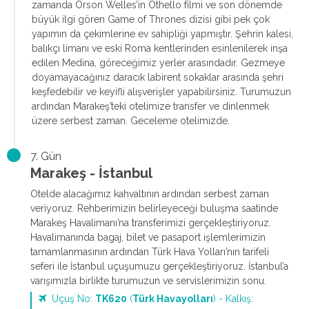
zamanda Orson Welles’in Othello filmi ve son dönemde
büyük ilgi gören Game of Thrones dizisi gibi pek çok
yapımın da çekimlerine ev sahipliği yapmıştır. Şehrin kalesi,
balıkçı limanı ve eski Roma kentlerinden esinlenilerek inşa
edilen Medina, göreceğimiz yerler arasındadır. Gezmeye
doyamayacağınız daracık labirent sokaklar arasında şehri
keşfedebilir ve keyifli alışverişler yapabilirsiniz. Turumuzun
ardından Marakeş’teki otelimize transfer ve dinlenmek
üzere serbest zaman. Geceleme otelimizde.
7. Gün
Marakeş - İstanbul
Otelde alacağımız kahvaltının ardından serbest zaman
veriyoruz. Rehberimizin belirleyeceği buluşma saatinde
Marakeş Havalimanı’na transferimizi gerçekleştiriyoruz.
Havalimanında bagaj, bilet ve pasaport işlemlerimizin
tamamlanmasının ardından Türk Hava Yolları’nın tarifeli
seferi ile İstanbul uçuşumuzu gerçekleştiriyoruz. İstanbul’a
varışımızla birlikte turumuzun ve servislerimizin sonu.
Uçuş No:
TK620
(
Türk Havayolları
) - Kalkış: