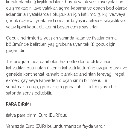
küçük olabilir. 3 kişilik odalar 1 büyük yatak ve 1 ilave yataktan
oluşmaktadır. İlave yataklar, açma-kapama ve coach bed olarak
adlandırılan yataklardan oluştukları için katılımcı 3. kişi ve/veya
çocuk rezervasyonlarında odalarda yaşanabilecek sıkışıklık ve
yatak tipini kabul ettiklerini beyan etmiş sayılırlar.
Çocuk indirimleri 2 yetişkin yanında kalan ve fiyatlandırma
bölümünde belirtilen yaş grubuna uyan tek (1) çocuk için
geçerlidir.
Tur programında dahil olan hizmetlerden otelde alınan
kahvaltılar, bulunulan ülkenin kahvaltı kültürüne uygun olarak ve
genelde kontinental kahvaltı olarak adlandırılan tereyağı, reçel,
ekmek, çay veya kahveden oluşan sınırlı bir menü ile
sunulmakta olup, gruplar için gruba tahsis edilmiş ayrı bir
salonda servis edilebilir.
PARA BİRİMİ
İtalya para birimi Euro (EUR)’dur.
Yanınızda Euro (EUR) bulundurmanızda fayda vardır.