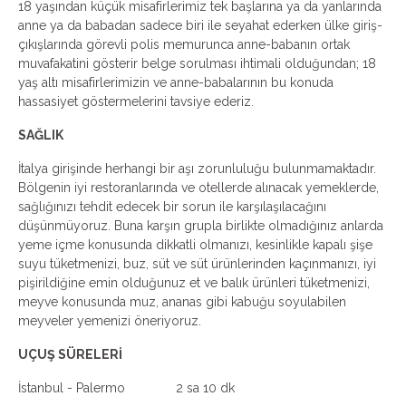
18 yaşından küçük misafirlerimiz tek başlarına ya da yanlarında
anne ya da babadan sadece biri ile seyahat ederken ülke giriş-
çıkışlarında görevli polis memurunca anne-babanın ortak
muvafakatini gösterir belge sorulması ihtimali olduğundan; 18
yaş altı misafirlerimizin ve anne-babalarının bu konuda
hassasiyet göstermelerini tavsiye ederiz.
SAĞLIK
İtalya girişinde herhangi bir aşı zorunluluğu bulunmamaktadır.
Bölgenin iyi restoranlarında ve otellerde alınacak yemeklerde,
sağlığınızı tehdit edecek bir sorun ile karşılaşılacağını
düşünmüyoruz. Buna karşın grupla birlikte olmadığınız anlarda
yeme içme konusunda dikkatli olmanızı, kesinlikle kapalı şişe
suyu tüketmenizi, buz, süt ve süt ürünlerinden kaçınmanızı, iyi
pişirildiğine emin olduğunuz et ve balık ürünleri tüketmenizi,
meyve konusunda muz, ananas gibi kabuğu soyulabilen
meyveler yemenizi öneriyoruz.
UÇUŞ SÜRELERİ
İstanbul - Palermo 2 sa 10 dk