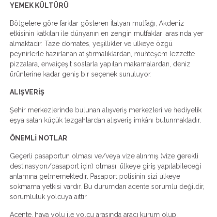
YEMEK KÜLTÜRÜ
Bölgelere göre farklar gösteren İtalyan mutfağı, Akdeniz
etkisinin katkıları ile dünyanın en zengin mutfakları arasında yer
almaktadır. Taze domates, yeşillikler ve ülkeye özgü
peynirlerle hazırlanan atıştırmalıklardan, muhteşem lezzette
pizzalara, envaiçeşit soslarla yapılan makarnalardan, deniz
ürünlerine kadar geniş bir seçenek sunuluyor.
ALIŞVERİŞ
Şehir merkezlerinde bulunan alışveriş merkezleri ve hediyelik
eşya satan küçük tezgahlardan alışveriş imkânı bulunmaktadır.
ÖNEMLİ NOTLAR
Geçerli pasaportun olması ve/veya vize alınmış (vize gerekli
destinasyon/pasaport için) olması, ülkeye giriş yapılabileceği
anlamına gelmemektedir. Pasaport polisinin sizi ülkeye
sokmama yetkisi vardır. Bu durumdan acente sorumlu değildir,
sorumluluk yolcuya aittir.
Acente, hava yolu ile yolcu arasında aracı kurum olup,