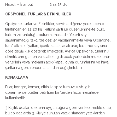
Napoli - İstanbul 2 sa 25 dk
OPSİYONEL TURLAR & ETKİNLİKLER
Opsiyonel turlar ve Etkinlikler, servis aldığımız yerel acente
tarafından en az 20 kişi katılım şartı ile düzenlenmekte olup,
katılım zorunluluğu bulunmamaktadır. Yeterli sayı
sağlanamadığı takdirde geziler yapılamamakta veya Opsiyonel
tur / etkinlik fiyatları, içerik, kullanılacak araç katılımcı sayısına
göre değişiklik gösterebilmektedir. Ayrıca Opsiyonel turların /
etkinliklerin günleri ve saatleri, gidilecek yerlerdeki müze, ören
yerlerinin veya mekânın açık/kapalı olma durumlarına ve hava
şartlarına göre rehber tarafından değiştirilebilir.
KONAKLAMA
Fuar, kongre, konser, etkinlik, spor turnuvası vb. gibi
dönemlerde oteller belirtilen km’lerden fazla mesafede
kullanılabilir.
3 Kişilik odalar, otellerin uygunluğuna göre verilebilmekte olup,
bu tip odalarda 3. Kişiye sunulan yatak, standart yataklardan