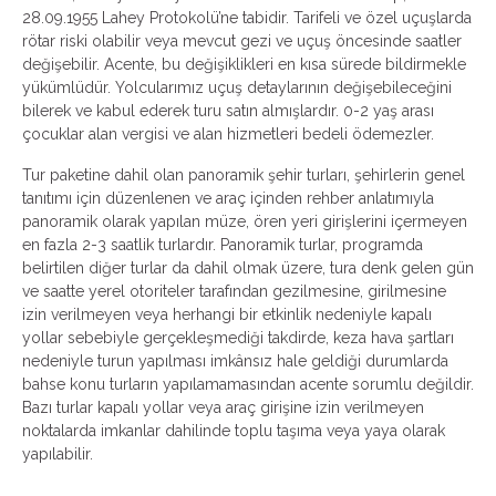
28.09.1955 Lahey Protokolü’ne tabidir. Tarifeli ve özel uçuşlarda
rötar riski olabilir veya mevcut gezi ve uçuş öncesinde saatler
değişebilir. Acente, bu değişiklikleri en kısa sürede bildirmekle
yükümlüdür. Yolcularımız uçuş detaylarının değişebileceğini
bilerek ve kabul ederek turu satın almışlardır. 0-2 yaş arası
çocuklar alan vergisi ve alan hizmetleri bedeli ödemezler.
Tur paketine dahil olan panoramik şehir turları, şehirlerin genel
tanıtımı için düzenlenen ve araç içinden rehber anlatımıyla
panoramik olarak yapılan müze, ören yeri girişlerini içermeyen
en fazla 2-3 saatlik turlardır. Panoramik turlar, programda
belirtilen diğer turlar da dahil olmak üzere, tura denk gelen gün
ve saatte yerel otoriteler tarafından gezilmesine, girilmesine
izin verilmeyen veya herhangi bir etkinlik nedeniyle kapalı
yollar sebebiyle gerçekleşmediği takdirde, keza hava şartları
nedeniyle turun yapılması imkânsız hale geldiği durumlarda
bahse konu turların yapılamamasından acente sorumlu değildir.
Bazı turlar kapalı yollar veya araç girişine izin verilmeyen
noktalarda imkanlar dahilinde toplu taşıma veya yaya olarak
yapılabilir.