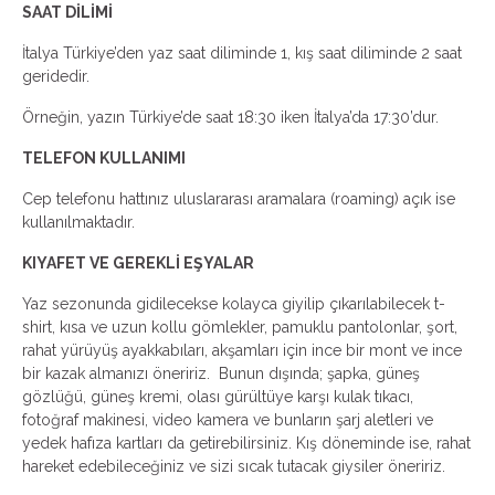
SAAT DİLİMİ
İtalya Türkiye’den yaz saat diliminde 1, kış saat diliminde 2 saat
geridedir.
Örneğin, yazın Türkiye’de saat 18:30 iken İtalya’da 17:30’dur.
TELEFON KULLANIMI
Cep telefonu hattınız uluslararası aramalara (roaming) açık ise
kullanılmaktadır.
KIYAFET VE GEREKLİ EŞYALAR
Yaz sezonunda gidilecekse kolayca giyilip çıkarılabilecek t-
shirt, kısa ve uzun kollu gömlekler, pamuklu pantolonlar, şort,
rahat yürüyüş ayakkabıları, akşamları için ince bir mont ve ince
bir kazak almanızı öneririz. Bunun dışında; şapka, güneş
gözlüğü, güneş kremi, olası gürültüye karşı kulak tıkacı,
fotoğraf makinesi, video kamera ve bunların şarj aletleri ve
yedek hafıza kartları da getirebilirsiniz. Kış döneminde ise, rahat
hareket edebileceğiniz ve sizi sıcak tutacak giysiler öneririz.