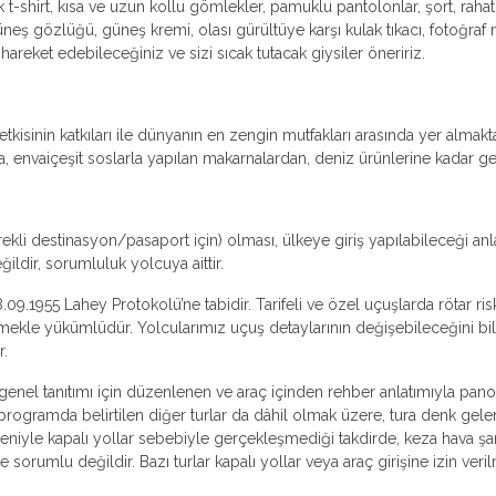
t-shirt, kısa ve uzun kollu gömlekler, pamuklu pantolonlar, şort, rahat
neş gözlüğü, güneş kremi, olası gürültüye karşı kulak tıkacı, fotoğraf 
t hareket edebileceğiniz ve sizi sıcak tutacak giysiler öneririz.
tkisinin katkıları ile dünyanın en zengin mutfakları arasında yer almak
a, envaiçeşit soslarla yapılan makarnalardan, deniz ürünlerine kadar g
ekli destinasyon/pasaport için) olması, ülkeye giriş yapılabileceği an
ldir, sorumluluk yolcuya aittir.
.09.1955 Lahey Protokolü’ne tabidir. Tarifeli ve özel uçuşlarda rötar ri
irmekle yükümlüdür. Yolcularımız uçuş detaylarının değişebileceğini bile
r.
n genel tanıtımı için düzenlenen ve araç içinden rehber anlatımıyla pano
, programda belirtilen diğer turlar da dâhil olmak üzere, tura denk gele
deniyle kapalı yollar sebebiyle gerçekleşmediği takdirde, keza hava şar
orumlu değildir. Bazı turlar kapalı yollar veya araç girişine izin ver