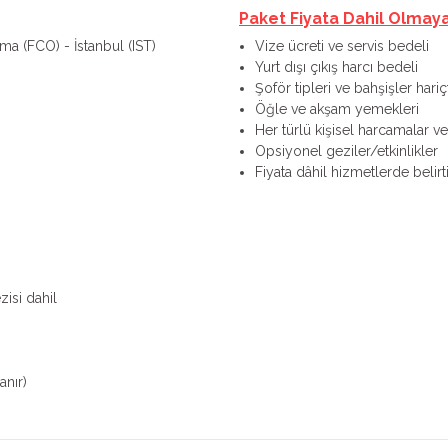
Paket Fiyata Dahil Olmay
oma (FCO) - İstanbul (IST)
Vize ücreti ve servis bedeli
Yurt dışı çıkış harcı bedeli
Şoför tipleri ve bahşişler hariçt
Öğle ve akşam yemekleri
Her türlü kişisel harcamalar ve 
Opsiyonel geziler/etkinlikler
Fiyata dâhil hizmetlerde belir
isi dahil
anır)