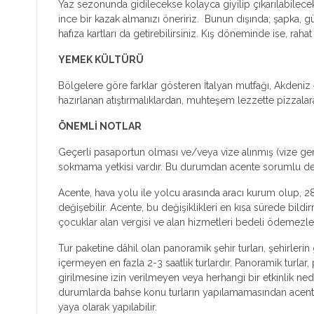
Yaz sezonunda gidilecekse kolayca giyilip çıkarılabilecek 
ince bir kazak almanızı öneririz. Bunun dışında; şapka, gü
hafıza kartları da getirebilirsiniz. Kış döneminde ise, raha
YEMEK KÜLTÜRÜ
Bölgelere göre farklar gösteren İtalyan mutfağı, Akdeniz e
hazırlanan atıştırmalıklardan, muhteşem lezzette pizzalar
ÖNEMLİ NOTLAR
Geçerli pasaportun olması ve/veya vize alınmış (vize ger
sokmama yetkisi vardır. Bu durumdan acente sorumlu deği
Acente, hava yolu ile yolcu arasında aracı kurum olup, 28
değişebilir. Acente, bu değişiklikleri en kısa sürede bild
çocuklar alan vergisi ve alan hizmetleri bedeli ödemezle
Tur paketine dâhil olan panoramik şehir turları, şehirleri
içermeyen en fazla 2-3 saatlik turlardır. Panoramik turlar
girilmesine izin verilmeyen veya herhangi bir etkinlik ne
durumlarda bahse konu turların yapılamamasından acente s
yaya olarak yapılabilir.