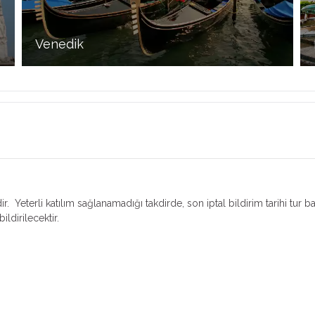
Venedik
İtalya dünyanın en çok turist çeken yerlerin ilk sıralarında
yer alır. İtalya’nın en önemli turizm turları arasında
Venedik turları gelir. Kendine has mimarisi, kanalları ve
köprüleri ile herkesin tatil planlarında yer alan bir şehirdir
r. Yeterli katılım sağlanamadığı takdirde, son iptal bildirim tarihi tur b
ildirilecektir.