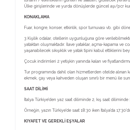
Ülke girişlerinde ve yurda dönüşlerde güncel aşı/pcr kura
KONAKLAMA
Fuar, kongre, konser, etkinlik, spor turnuvası vb. gibi dön
3 Kişilik odalar, otellerin uygunluğuna göre verilebilmekte
yataktan oluşmaktadır. İlave yataklar, açma-kapama ve coa
yaşanabilecek sıkışıklık ve yatak tipini kabul ettiklerini bey
Çocuk indirimleri 2 yetişkin yanında kalan ve fiyatlandır
Tur programında dahil olan hizmetlerden otelde alınan kah
ekmek, çay veya kahveden oluşan sınırlı bir menü ile sunul
SAAT DİLİMİ
İtalya Türkiye’den yaz saat diliminde 2, kış saat diliminde 
Örneğin, yazın Türkiye’de saat 18:30 iken İtalya’da 17:30’du
KIYAFET VE GEREKLİ EŞYALAR