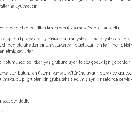
llarına uyulmalıdır.
emlerde oteller belirtilen km’lerden fazla mesafede kullanılabilir.
 olup, bu tip odalarda 3. Kişiye sunulan yatak, standart yataklardan küçü
ch bed olarak adlandırılan yataklardan oluştukları için katılımcı 3. k
an etmiş sayılırlar.
ma bölümünde belirtilen yaş grubuna uyan tek (1) çocuk için geçerlidir.
valtılar, bulunulan ülkenin kahvaltı kültürüne uygun olarak ve genelde k
makta olup, gruplar için gruba tahsis edilmiş ayrı bir salonda servis ed
1 saat geridedir.
r.