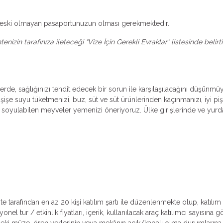
dan eski olmayan pasaportunuzun olması gerekmektedir.
izin tarafınıza ileteceği “Vize İçin Gerekli Evraklar” listesinde belir
erde, sağlığınızı tehdit edecek bir sorun ile karşılaşılacağını düşünmü
işe suyu tüketmenizi, buz, süt ve süt ürünlerinden kaçınmanızı, iyi piş
oyulabilen meyveler yemenizi öneriyoruz. Ülke girişlerinde ve yurda 
ente tarafından en az 20 kişi katılım şartı ile düzenlenmekte olup, katıl
l tur / etkinlik fiyatları, içerik, kullanılacak araç katılımcı sayısına 
lerdeki müze, ören yerlerinin veya mekânın açık/kapalı olma durumlarına v