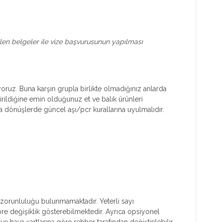
tilen belgeler ile vize başvurusunun yapılması
yoruz. Buna karşın grupla birlikte olmadığınız anlarda
irildiğine emin olduğunuz et ve balık ürünleri
dönüşlerde güncel aşı/pcr kurallarına uyulmalıdır.
ım zorunluluğu bulunmamaktadır. Yeterli sayı
göre değişiklik gösterebilmektedir. Ayrıca opsiyonel
e hava şartlarına göre rehber tarafından değiştirilebilir.