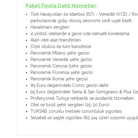
Paket Fiyata Dahil Hizmetler:
Türk Havayolları ile İstanbul (IST) - Venedik (VCE) / R
parkurlarında gidiş-dönüş ekonomi sınıfı uçak bileti
Havalimanı vergileri
4 yıldızlı otellerde 4 gece oda-kahvaltı konaklama
Alan-otel-alan transferleri
Özel otobüs ile tüm transferler
Panoramik Milano şehir gezisi
Panoramik Venedik şehir gezisi
Panoramik Cenova Şehir gezisi
Panoramik Floransa şehir gezisi
Panoramik Roma şehir gezisi
85 Euro değerindeki Como gezisi dahil
95 Euro değerindeki Siena & San Gimignano & Pisa Gez
Profesyonel Türkçe rehberlik ve asistanlık hizmetleri
Otel ve turist şehir vergileri (25-30 Euro)
TURSAB zorunlu mesleki sorumluluk sigortası
Seyahat ve sağlık sigortası (65 yaş üzeri sürprim uygul