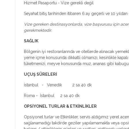
Hizmet Pasaportu - Vize gerekli değil
Seyahat bitiş tarihinden itibaren 6 ay geçerli ve 10 yıl
Vize gereken destinasyonlarda, vize başvurusu için acenten
gerekmektedir.
SAĞLIK
Bölgenin iyi restoranlarında ve otellerde alınacak yemekl
yeme içme konusunda dikkatli olmanızı, kesinlikle kapalı ş
tüketmenizi, meyve konusunda muz, ananas gibi kabuğu s
UÇUŞ SÜRELERİ
İstanbul - Venedik 2 sa 40 dk
Roma - İstanbul 2 sa 40 dk
OPSİYONEL TURLAR & ETKİNLİKLER
Opsiyonel turlar ve Etkinlikler, servis aldığımız yerel ac
sağlanamadığı takdirde geziler yapılamamakta veya opsiyone
turların / etkinliklerin günleri ve saatleri, gidilecek yer