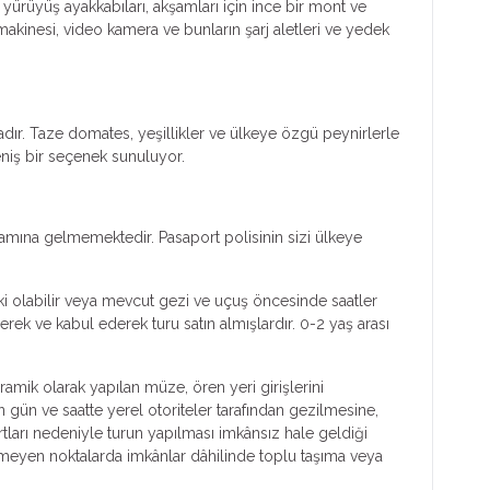
 yürüyüş ayakkabıları, akşamları için ince bir mont ve
makinesi, video kamera ve bunların şarj aletleri ve yedek
tadır. Taze domates, yeşillikler ve ülkeye özgü peynirlerle
eniş bir seçenek sunuluyor.
lamına gelmemektedir. Pasaport polisinin sizi ülkeye
ski olabilir veya mevcut gezi ve uçuş öncesinde saatler
rek ve kabul ederek turu satın almışlardır. 0-2 yaş arası
ramik olarak yapılan müze, ören yeri girişlerini
n gün ve saatte yerel otoriteler tarafından gezilmesine,
tları nedeniyle turun yapılması imkânsız hale geldiği
ilmeyen noktalarda imkânlar dâhilinde toplu taşıma veya