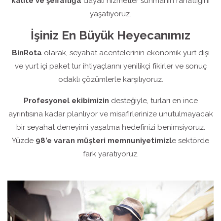
kalite ve şeffaflığa
dayalı hizmetler sunmanın rahatlığını
yaşatıyoruz.
İşiniz En Büyük Heyecanımız
BinRota
olarak, seyahat acentelerinin ekonomik yurt dışı
ve yurt içi paket tur ihtiyaçlarını yenilikçi fikirler ve sonuç
odaklı çözümlerle karşılıyoruz.
Profesyonel ekibimizin
desteğiyle, turları en ince
ayrıntısına kadar planlıyor ve misafirlerinize unutulmayacak
bir seyahat deneyimi yaşatma hedefinizi benimsiyoruz.
Yüzde
98’e varan müşteri memnuniyetimizl
e sektörde
fark yaratıyoruz.