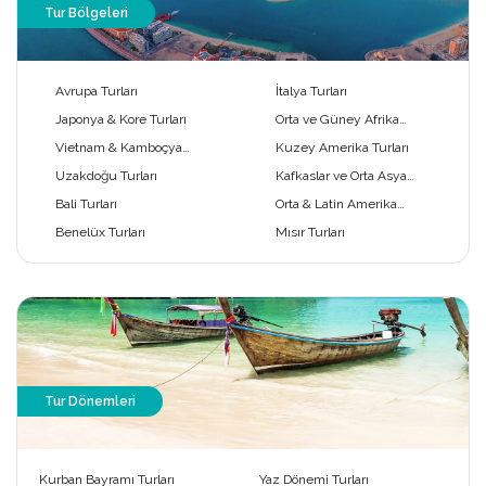
Tur Bölgeleri
Avrupa Turları
İtalya Turları
Japonya & Kore Turları
Orta ve Güney Afrika
Turları
Vietnam & Kamboçya
Kuzey Amerika Turları
Turları
Uzakdoğu Turları
Kafkaslar ve Orta Asya
Turları
Bali Turları
Orta & Latin Amerika
Turları
Benelüx Turları
Mısır Turları
Tur Dönemleri
Kurban Bayramı Turları
Yaz Dönemi Turları