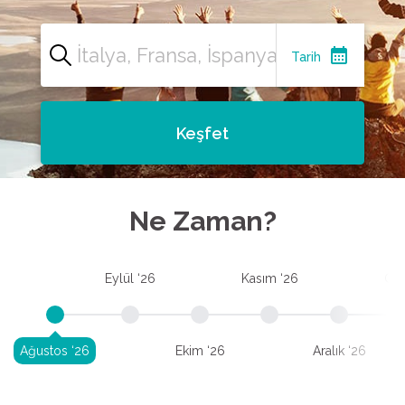
calendar_month
Tarih
Keşfet
Ne Zaman?
Eylül ‘26
Kasım ‘26
Oca
Ağustos ‘26
Ekim ‘26
Aralık ‘26