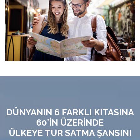
DÜNYANIN 6 FARKLI KITASINA
60’İN ÜZERİNDE
ÜLKEYE TUR SATMA ŞANSINI