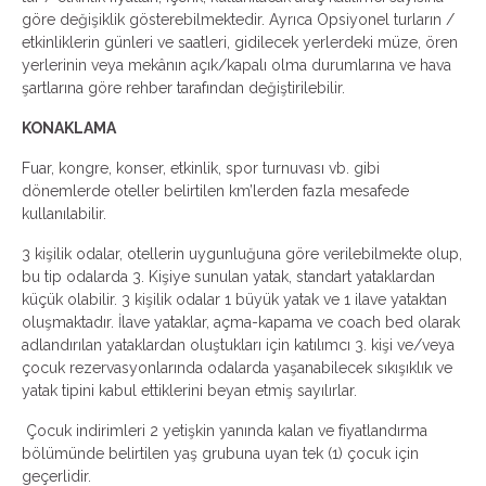
göre değişiklik gösterebilmektedir. Ayrıca Opsiyonel turların /
etkinliklerin günleri ve saatleri, gidilecek yerlerdeki müze, ören
yerlerinin veya mekânın açık/kapalı olma durumlarına ve hava
şartlarına göre rehber tarafından değiştirilebilir.
KONAKLAMA
Fuar, kongre, konser, etkinlik, spor turnuvası vb. gibi
dönemlerde oteller belirtilen km’lerden fazla mesafede
kullanılabilir.
3 kişilik odalar, otellerin uygunluğuna göre verilebilmekte olup,
bu tip odalarda 3. Kişiye sunulan yatak, standart yataklardan
küçük olabilir. 3 kişilik odalar 1 büyük yatak ve 1 ilave yataktan
oluşmaktadır. İlave yataklar, açma-kapama ve coach bed olarak
adlandırılan yataklardan oluştukları için katılımcı 3. kişi ve/veya
çocuk rezervasyonlarında odalarda yaşanabilecek sıkışıklık ve
yatak tipini kabul ettiklerini beyan etmiş sayılırlar.
Çocuk indirimleri 2 yetişkin yanında kalan ve fiyatlandırma
bölümünde belirtilen yaş grubuna uyan tek (1) çocuk için
geçerlidir.