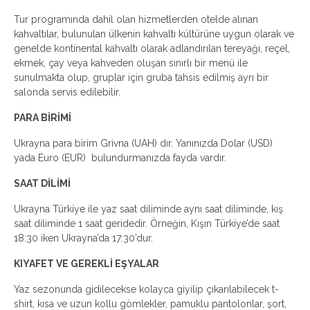
Tur programında dahil olan hizmetlerden otelde alınan
kahvaltılar, bulunulan ülkenin kahvaltı kültürüne uygun olarak ve
genelde kontinental kahvaltı olarak adlandırılan tereyağı, reçel,
ekmek, çay veya kahveden oluşan sınırlı bir menü ile
sunulmakta olup, gruplar için gruba tahsis edilmiş ayrı bir
salonda servis edilebilir.
PARA BİRİMİ
Ukrayna para birim Grivna (UAH) dır. Yanınızda Dolar (USD)
yada Euro (EUR) bulundurmanızda fayda vardır.
SAAT DİLİMİ
Ukrayna Türkiye ile yaz saat diliminde aynı saat diliminde, kış
saat diliminde 1 saat geridedir. Örneğin, Kışın Türkiye’de saat
18:30 iken Ukrayna’da 17:30’dur.
KIYAFET VE GEREKLİ EŞYALAR
Yaz sezonunda gidilecekse kolayca giyilip çıkarılabilecek t-
shirt, kısa ve uzun kollu gömlekler, pamuklu pantolonlar, şort,