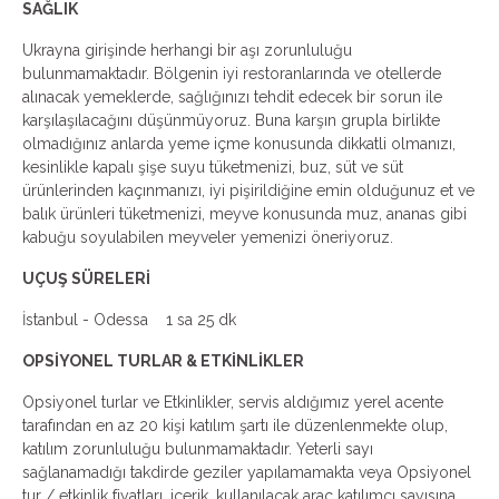
SAĞLIK
Ukrayna girişinde herhangi bir aşı zorunluluğu
bulunmamaktadır. Bölgenin iyi restoranlarında ve otellerde
alınacak yemeklerde, sağlığınızı tehdit edecek bir sorun ile
karşılaşılacağını düşünmüyoruz. Buna karşın grupla birlikte
olmadığınız anlarda yeme içme konusunda dikkatli olmanızı,
kesinlikle kapalı şişe suyu tüketmenizi, buz, süt ve süt
ürünlerinden kaçınmanızı, iyi pişirildiğine emin olduğunuz et ve
balık ürünleri tüketmenizi, meyve konusunda muz, ananas gibi
kabuğu soyulabilen meyveler yemenizi öneriyoruz.
UÇUŞ SÜRELERİ
İstanbul - Odessa 1 sa 25 dk
OPSİYONEL TURLAR & ETKİNLİKLER
Opsiyonel turlar ve Etkinlikler, servis aldığımız yerel acente
tarafından en az 20 kişi katılım şartı ile düzenlenmekte olup,
katılım zorunluluğu bulunmamaktadır. Yeterli sayı
sağlanamadığı takdirde geziler yapılamamakta veya Opsiyonel
tur / etkinlik fiyatları, içerik, kullanılacak araç katılımcı sayısına