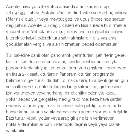
Acente, hava yolu ile yolcu arasında aracı kurum olup,
28.09.1955 Lahey Protokolü’ne tabidir. Tarifeli ve özel uçuşlarda
rötar riski olabilir veya mevcut gezi ve uçuş öncesinde saatler
değişebilir. Acente, bu değişiklikleri en kısa sürede bildirmekle
yükümlüdür. Yolcularımız uçuş detaylarının değişebileceğini
bilerek ve kabul ederek turu satın almışlardır. 0-2 yaş arası
çocuklar alan vergisi ve alan hizmetleri bedeli ödemezler.
Tur paketine dahil olan panoramik şehir turları, şehirlerin genel
tanıtımı için düzenlenen ve araç içinden rehber anlatımıyla
panoramik olarak yapılan müze, ören yeri girişlerini içermeyen
en fazla 2-3 saatlik turlardır. Panoramik turlar, programda
belirtilen diğer turlar da dahil olmak üzere, tura denk gelen gün
ve saatte yerel otoriteler tarafından gezilmesine, girilmesine
izin verilmeyen veya herhangi bir etkinlik nedeniyle kapalı
yollar sebebiyle gerçekleşmediği takdirde, keza hava şartları
nedeniyle turun yapılması imkânsız hale geldiği durumlarda
bahse konu turların yapılamamasından acente sorumlu değildir.
Bazı turlar kapalı yollar veya araç girişine izin verilmeyen
noktalarda imkanlar dahilinde toplu taşıma veya yaya olarak
yapılabilir.