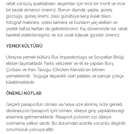
rahat yürüyüş ayakkabıları, akşamları için ince bir mont ve ince
bir kazak almanızı öneririz. Bunun dışında; şapka, güneş
gözlüğü, güneş kremi, olası gürültüye karşı kulak tıkacı,
fotoğraf makinesi, video kamera ve bunların şarj aletleri ve
yedek hafıza kartları da getirebilirsiniz. Kış döneminde ise, rahat
hareket edebileceğiniz ve sizi sıcak tutacak giysiler öneririz.
YEMEK KÜLTÜRÜ
Ukrayna yemek kültürü Rus İmparatorluğu ve Sovyetler Birliği
etkileri taşımaktadır. Farklı sebzeler ve et ile yapılan Borş
Çorbası ve Kiev Tavuğu (Chicken Kievski) en bilinen
yemekleridir. Soğuğa dayanıklı olan patates ve pancar çokça
tüketilmektedir.
ÖNEMLİ NOTLAR
Geçerli pasaportun olması ve/veya vize alınmış (vize gerekli
destinasyon/pasaport için) olması, ülkeye giriş yapılabileceği
anlamına gelmemektedir. Pasaport polisinin sizi ülkeye
sokmama yetkisi vardır. Bu durumdan acente sorumlu değildir,
sorumluluk yolcuya aittir.