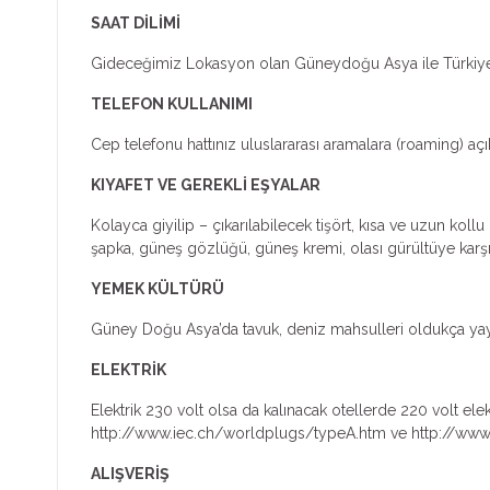
SAAT DİLİMİ
Gideceğimiz Lokasyon olan Güneydoğu Asya ile Türkiye ar
TELEFON KULLANIMI
Cep telefonu hattınız uluslararası aramalara (roaming) açık i
KIYAFET VE GEREKLİ EŞYALAR
Kolayca giyilip – çıkarılabilecek tişört, kısa ve uzun koll
şapka, güneş gözlüğü, güneş kremi, olası gürültüye karşı ku
YEMEK KÜLTÜRÜ
Güney Doğu Asya’da tavuk, deniz mahsulleri oldukça yayg
ELEKTRİK
Elektrik 230 volt olsa da kalınacak otellerde 220 volt elektri
http://www.iec.ch/worldplugs/typeA.htm ve http://www.
ALIŞVERİŞ