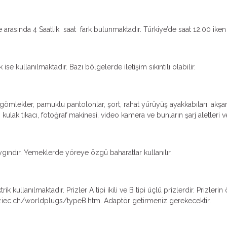
asında 4 Saatlik saat fark bulunmaktadır. Türkiye’de saat 12.00 iken
se kullanılmaktadır. Bazı bölgelerde iletişim sıkıntılı olabilir.
u gömlekler, pamuklu pantolonlar, şort, rahat yürüyüş ayakkabıları, akşa
lak tıkacı, fotoğraf makinesi, video kamera ve bunların şarj aletleri ve 
ındır. Yemeklerde yöreye özgü baharatlar kullanılır.
k kullanılmaktadır. Prizler A tipi ikili ve B tipi üçlü prizlerdir. Prizleri
iec.ch/worldplugs/typeB.htm. Adaptör getirmeniz gerekecektir.