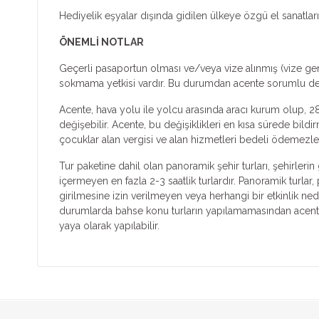
Hediyelik eşyalar dışında gidilen ülkeye özgü el sanatla
ÖNEMLİ NOTLAR
Geçerli pasaportun olması ve/veya vize alınmış (vize ger
sokmama yetkisi vardır. Bu durumdan acente sorumlu deği
Acente, hava yolu ile yolcu arasında aracı kurum olup, 28
değişebilir. Acente, bu değişiklikleri en kısa sürede bild
çocuklar alan vergisi ve alan hizmetleri bedeli ödemezle
Tur paketine dahil olan panoramik şehir turları, şehirleri
içermeyen en fazla 2-3 saatlik turlardır. Panoramik turlar
girilmesine izin verilmeyen veya herhangi bir etkinlik ne
durumlarda bahse konu turların yapılamamasından acente s
yaya olarak yapılabilir.