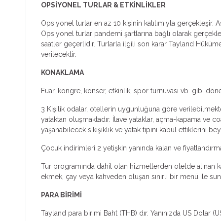
OPSİYONEL TURLAR & ETKİNLİKLER
Opsiyonel turlar en az 10 kişinin katılımıyla gerçekleşir.
Opsiyonel turlar pandemi şartlarına bağlı olarak gerçekleş
saatler geçerlidir. Turlarla ilgili son karar Tayland Hüküme
verilecektir.
KONAKLAMA
Fuar, kongre, konser, etkinlik, spor turnuvası vb. gibi dön
3 Kişilik odalar, otellerin uygunluğuna göre verilebilmekte
yataktan oluşmaktadır. İlave yataklar, açma-kapama ve coa
yaşanabilecek sıkışıklık ve yatak tipini kabul ettiklerini bey
Çocuk indirimleri 2 yetişkin yanında kalan ve fiyatlandır
Tur programında dahil olan hizmetlerden otelde alınan kah
ekmek, çay veya kahveden oluşan sınırlı bir menü ile sunul
PARA BİRİMİ
Tayland para birimi Baht (THB) dır. Yanınızda US Dolar (