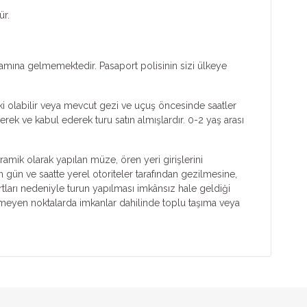
ür.
lamına gelmemektedir. Pasaport polisinin sizi ülkeye
ski olabilir veya mevcut gezi ve uçuş öncesinde saatler
rek ve kabul ederek turu satın almışlardır. 0-2 yaş arası
ramik olarak yapılan müze, ören yeri girişlerini
n gün ve saatte yerel otoriteler tarafından gezilmesine,
tları nedeniyle turun yapılması imkânsız hale geldiği
ilmeyen noktalarda imkanlar dahilinde toplu taşıma veya