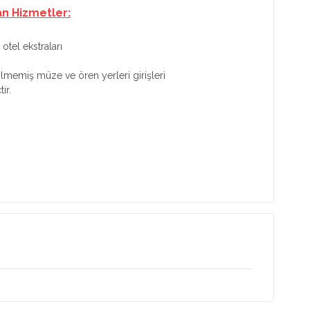
an Hizmetler:
otel ekstraları
tilmemiş müze ve ören yerleri girişleri
ir.