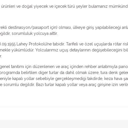
rı ürünleri ve doğal yiyecek ve içecek türü şeyler bulamanız mümkünd
ekli destinasyon/pasaport için) olması, ülkeye giriş yapılabileceği an
ldir, sorumluluk yolcuya aittir.
.09.1955 Lahey Protokolü’ne tabidir. Tarifeli ve özel uçuşlarda rötar ri
irmekle yükümlüdür. Yolcularımız uçuş detaylarının değişebileceğini bile
r.
n genel tanıtımı için düzenlenen ve araç içinden rehber anlatımıyla pano
, programda belirtilen diğer turlar da dahil olmak üzere, tura denk gele
deniyle kapalı yollar sebebiyle gerçekleşmediği takdirde, keza hava şar
orumlu değildir. Bazı turlar kapalı yollar veya araç girişine izin ver