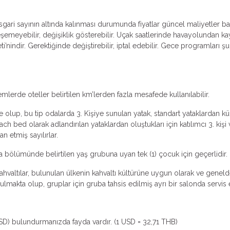
 Asgari sayının altında kalınması durumunda fiyatlar güncel maliyetler ba
emeyebilir, değişiklik gösterebilir. Uçak saatlerinde havayolundan kayna
ti’nindir. Gerektiğinde değiştirebilir, iptal edebilir. Gece programları şu
emlerde oteller belirtilen km’lerden fazla mesafede kullanılabilir.
 olup, bu tip odalarda 3. Kişiye sunulan yatak, standart yataklardan küçü
ch bed olarak adlandırılan yataklardan oluştukları için katılımcı 3. k
an etmiş sayılırlar.
ma bölümünde belirtilen yaş grubuna uyan tek (1) çocuk için geçerlidir.
valtılar, bulunulan ülkenin kahvaltı kültürüne uygun olarak ve genelde k
makta olup, gruplar için gruba tahsis edilmiş ayrı bir salonda servis ed
USD) bulundurmanızda fayda vardır. (1 USD = 32,71 THB)