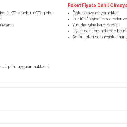
Paket Fiyata Dahil Olmay
ket (HKT) İstanbul (IST) gidiş-
Öğle ve akşam yemekleri
i
Her türlü kişisel harcamalar ve 
onaklama
Yurt dışı çıkış harcı bedeli
Fiyata dahil hizmetlerde belir
Şoför tipleri ve bahşişleri hariçt
çin sürprim uygulanmaktadır.)