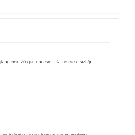
şlangıcının 20 gün öncesidir. Katılım yetersizliği
rtilen belgeler ile vize başvurusunun yapılması