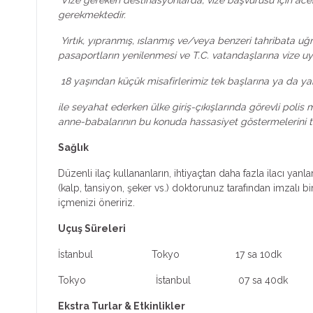
gerekmektedir.
Yırtık, yıpranmış, ıslanmış ve/veya benzeri tahribata uğ
pasaportların yenilenmesi ve T.C. vatandaşlarına vize uy
18 yaşından küçük misafirlerimiz tek başlarına ya da y
ile seyahat ederken ülke giriş-çıkışlarında görevli poli
anne-babalarının bu konuda hassasiyet göstermelerini t
Sağlık
Düzenli ilaç kullananların, ihtiyaçtan daha fazla ilacı ya
(kalp, tansiyon, şeker vs.) doktorunuz tarafından imzalı 
içmenizi öneririz.
Uçuş Süreleri
İstanbul Tokyo 17 sa 10dk
Tokyo İstanbul 07 sa 40dk
Ekstra Turlar & Etkinlikler