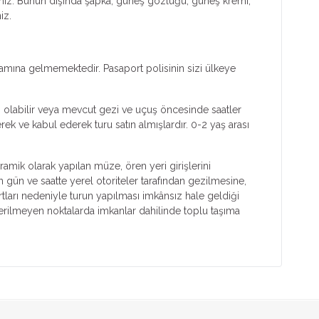
siniz. Bunun dışında şapka, güneş gözlüğü, güneş kremi,
iz.
lamına gelmemektedir. Pasaport polisinin sizi ülkeye
ki olabilir veya mevcut gezi ve uçuş öncesinde saatler
ek ve kabul ederek turu satın almışlardır. 0-2 yaş arası
ramik olarak yapılan müze, ören yeri girişlerini
n gün ve saatte yerel otoriteler tarafından gezilmesine,
tları nedeniyle turun yapılması imkânsız hale geldiği
verilmeyen noktalarda imkanlar dahilinde toplu taşıma