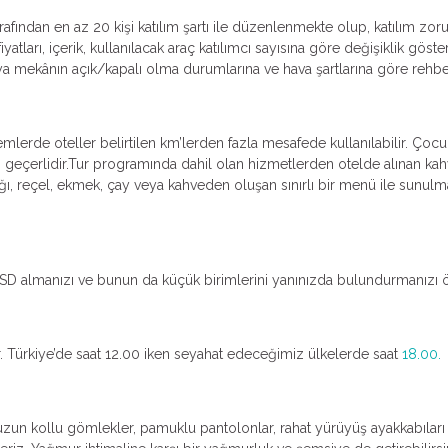
e tarafından en az 20 kişi katılım şartı ile düzenlenmekte olup, katılım 
atları, içerik, kullanılacak araç katılımcı sayısına göre değişiklik göster
ya mekânın açık/kapalı olma durumlarına ve hava şartlarına göre rehber t
emlerde oteller belirtilen km’lerden fazla mesafede kullanılabilir. Çocu
geçerlidir.Tur programında dahil olan hizmetlerden otelde alınan kahva
ğı, reçel, ekmek, çay veya kahveden oluşan sınırlı bir menü ile sunulma
a USD almanızı ve bunun da küçük birimlerini yanınızda bulundurmanızı 
ır. Türkiye’de saat 12.00 iken seyahat edeceğimiz ülkelerde saat
18.00.
e uzun kollu gömlekler, pamuklu pantolonlar, rahat yürüyüş ayakkabıları 