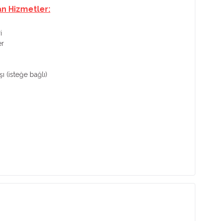
an Hizmetler:
i
er
ı (isteğe bağlı)