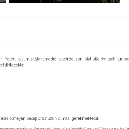
. Yeterli katılım sağlanamadığı takdirde, son iptal bildirim tarihi tur ba
ildirilecektir.
ldan eski olmayan pasaportunuzun olması gerekmektedir.
nizin tarafınıza ileteceği “Vize İçin Gerekli Evraklar” listesinde beli