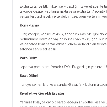
Ekstra turlar ve Etkinlikler, servis aldığımız yerel acent
takdirde geziler yapılamamakta veya ekstra tur / etkinlik fiy
ve saatleri, gidilecek yerlerdeki müze, ören yerlerinin ve
Konaklama
Fuar, kongre, konser, etkinlik, spor turnuvası vb. gibi dön
bölümünde belirtilen yaş grubuna uyan tek (1) çocuk için 
ve genelde kontinental kahvaltı olarak adlandırılan tereya
salonda servis edilebilir.
Para Birimi
Japonya para birimi Yen’dir (JPY).. Bu gezi için yanınız
Saat Dilimi
Türkiye ile her iki ülke arasında +6 saat fark bulunmaktad
Kıyafet ve Gerekli Eşyalar
Yanınıza kolayca giyip çıkarabileceğiniz tişörtler, kısa v