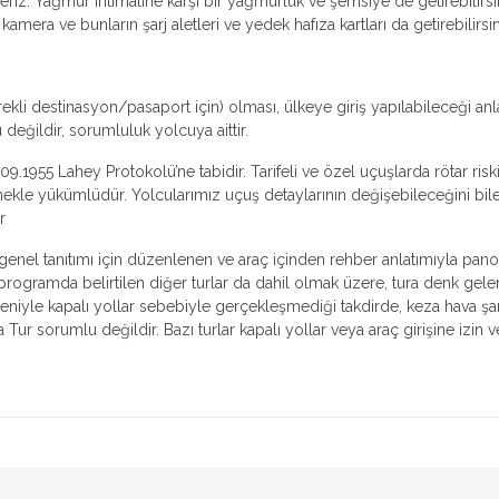
eriz. Yağmur ihtimaline karşı bir yağmurluk ve şemsiye de getirebilir
kamera ve bunların şarj aletleri ve yedek hafıza kartları da getirebilirsin
ekli destinasyon/pasaport için) olması, ülkeye giriş yapılabileceği an
eğildir, sorumluluk yolcuya aittir.
09.1955 Lahey Protokolü’ne tabidir. Tarifeli ve özel uçuşlarda rötar ris
rmekle yükümlüdür. Yolcularımız uçuş detaylarının değişebileceğini biler
r
n genel tanıtımı için düzenlenen ve araç içinden rehber anlatımıyla pano
, programda belirtilen diğer turlar da dahil olmak üzere, tura denk gele
deniyle kapalı yollar sebebiyle gerçekleşmediği takdirde, keza hava şar
r sorumlu değildir. Bazı turlar kapalı yollar veya araç girişine izin 