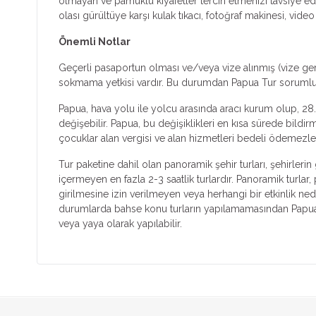
olmayan ve pamuklu kıyafetler tercih etmenizi tavsiye ed
olası gürültüye karşı kulak tıkacı, fotoğraf makinesi, video 
Önemli Notlar
Geçerli pasaportun olması ve/veya vize alınmış (vize ger
sokmama yetkisi vardır. Bu durumdan Papua Tur sorumlu d
Papua, hava yolu ile yolcu arasında aracı kurum olup, 28.
değişebilir. Papua, bu değişiklikleri en kısa sürede bildi
çocuklar alan vergisi ve alan hizmetleri bedeli ödemezle
Tur paketine dahil olan panoramik şehir turları, şehirleri
içermeyen en fazla 2-3 saatlik turlardır. Panoramik turlar
girilmesine izin verilmeyen veya herhangi bir etkinlik ne
durumlarda bahse konu turların yapılamamasından Papua Tu
veya yaya olarak yapılabilir.