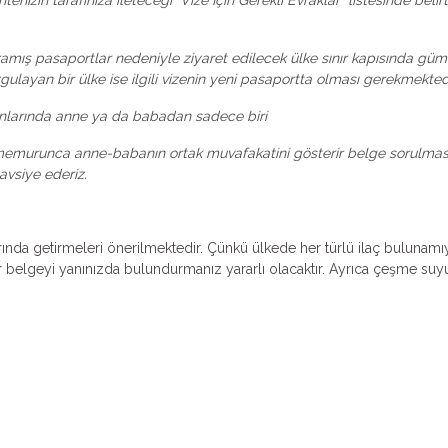
ramış pasaportlar nedeniyle ziyaret edilecek ülke sınır kapısında güm
gulayan bir ülke ise ilgili vizenin yeni pasaportta olması gerekmekted
anlarında anne ya da babadan sadece biri
s memurunca anne-babanın ortak muvafakatini gösterir belge sorulması 
avsiye ederiz.
nlarında getirmeleri önerilmektedir. Çünkü ülkede her türlü ilaç bulunam
bir belgeyi yanınızda bulundurmanız yararlı olacaktır. Ayrıca çeşme suyu