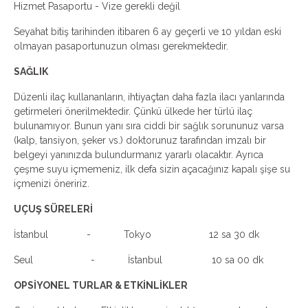
Hizmet Pasaportu - Vize gerekli değil
Seyahat bitiş tarihinden itibaren 6 ay geçerli ve 10 yıldan eski
olmayan pasaportunuzun olması gerekmektedir.
SAĞLIK
Düzenli ilaç kullananların, ihtiyaçtan daha fazla ilacı yanlarında
getirmeleri önerilmektedir. Çünkü ülkede her türlü ilaç
bulunamıyor. Bunun yanı sıra ciddi bir sağlık sorununuz varsa
(kalp, tansiyon, şeker vs.) doktorunuz tarafından imzalı bir
belgeyi yanınızda bulundurmanız yararlı olacaktır. Ayrıca
çeşme suyu içmemeniz, ilk defa sizin açacağınız kapalı şişe su
içmenizi öneririz.
UÇUŞ SÜRELERİ
İstanbul - Tokyo 12 sa 30 dk
Seul - İstanbul 10 sa 00 dk
OPSİYONEL TURLAR & ETKİNLİKLER