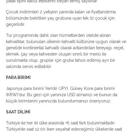
yatak tipini kabul ettiklerini beyan etmiş sayılırlar.
Çocuk indirimleri 2 yetişkin yanında kalan ve fiyatlandırma
bölümünde belirtilen yaş grubuna uyan tek (1) çocuk için
geçerlidir.
Tur programında dahil olan hizmetlerden otelde alınan
kahvaltılar, bulunulan ülkenin kahvaltı kültürüne uygun olarak ve
genelde kontinental kahvaltı olarak adlandırılan tereyağı, reçel,
ekmek, çay veya kahveden oluşan sınırlı bir menü ile
sunulmakta olup, gruplar için gruba tahsis edilmiş ayrı bir
salonda servis edilebilir.
PARA BİRİMİ
Japonya para birimi Yen’dir (JPY). Güney Kore para birimi
(KRW)’dur. Bu gezi için yanınıza USD almanızı ve bunun da
küçük birimlerini yanınızda bulundurmanızı öneriyoruz.
SAAT DİLİMİ
Türkiye ile her iki ülke arasında +6 saat fark bulunmaktadır.
Türkiye’de saat 12.00 iken seyahat edeceğimiz ülkelerde saat