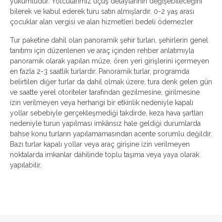
yükümlüdür. Yolcularımız uçuş detaylarının değişebileceğini
bilerek ve kabul ederek turu satın almışlardır. 0-2 yaş arası
çocuklar alan vergisi ve alan hizmetleri bedeli ödemezler
Tur paketine dahil olan panoramik şehir turları, şehirlerin genel
tanıtımı için düzenlenen ve araç içinden rehber anlatımıyla
panoramik olarak yapılan müze, ören yeri girişlerini içermeyen
en fazla 2-3 saatlik turlardır. Panoramik turlar, programda
belirtilen diğer turlar da dahil olmak üzere, tura denk gelen gün
ve saatte yerel otoriteler tarafından gezilmesine, girilmesine
izin verilmeyen veya herhangi bir etkinlik nedeniyle kapalı
yollar sebebiyle gerçekleşmediği takdirde, keza hava şartları
nedeniyle turun yapılması imkânsız hale geldiği durumlarda
bahse konu turların yapılamamasından acente sorumlu değildir.
Bazı turlar kapalı yollar veya araç girişine izin verilmeyen
noktalarda imkanlar dahilinde toplu taşıma veya yaya olarak
yapılabilir.