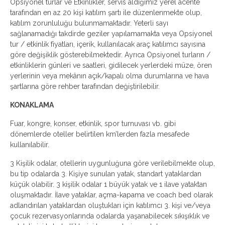
Opsiyonel turlar ve Etkinlikler, servis aldığımız yerel acente
tarafından en az 20 kişi katılım şartı ile düzenlenmekte olup,
katılım zorunluluğu bulunmamaktadır. Yeterli sayı
sağlanamadığı takdirde geziler yapılamamakta veya Opsiyonel
tur / etkinlik fiyatları, içerik, kullanılacak araç katılımcı sayısına
göre değişiklik gösterebilmektedir. Ayrıca Opsiyonel turların /
etkinliklerin günleri ve saatleri, gidilecek yerlerdeki müze, ören
yerlerinin veya mekânın açık/kapalı olma durumlarına ve hava
şartlarına göre rehber tarafından değiştirilebilir.
KONAKLAMA
Fuar, kongre, konser, etkinlik, spor turnuvası vb. gibi
dönemlerde oteller belirtilen km’lerden fazla mesafede
kullanılabilir.
3 Kişilik odalar, otellerin uygunluğuna göre verilebilmekte olup,
bu tip odalarda 3. Kişiye sunulan yatak, standart yataklardan
küçük olabilir. 3 kişilik odalar 1 büyük yatak ve 1 ilave yataktan
oluşmaktadır. İlave yataklar, açma-kapama ve coach bed olarak
adlandırılan yataklardan oluştukları için katılımcı 3. kişi ve/veya
çocuk rezervasyonlarında odalarda yaşanabilecek sıkışıklık ve