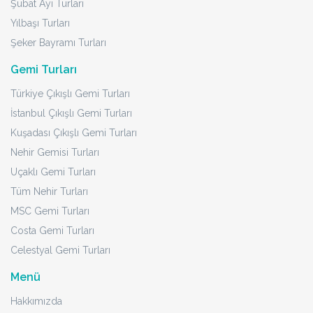
TURU İNCELE
Dresden - Estergon - Vişegrad - Seegrotte - Berlin - Prag -
Bratislava - Viyana - Karlovy Vary - Baden - Baden - Budapeste -
Szentendre
Antalya Çıkışlı Büyük Orta Avrupa &
Almanya Turu Rotası
21 - 28 Eylül 2026
8 Gün
6 Gece
21 Eylül için Son 2 Kişi
Kahvaltı Dahil
Sigorta Dahil
4* Oteller
74.946 TL
1.337 EUR
Başlayan Fiyatlarla
TURU İNCELE