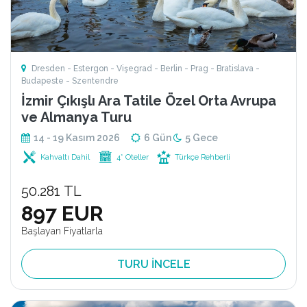
Dresden - Estergon - Vişegrad - Berlin - Prag - Bratislava -
Budapeste - Szentendre
İzmir Çıkışlı Ara Tatile Özel Orta Avrupa
ve Almanya Turu
14 - 19 Kasım 2026
6 Gün
5 Gece
Kahvaltı Dahil
4* Oteller
Türkçe Rehberli
50.281 TL
897 EUR
Başlayan Fiyatlarla
TURU İNCELE