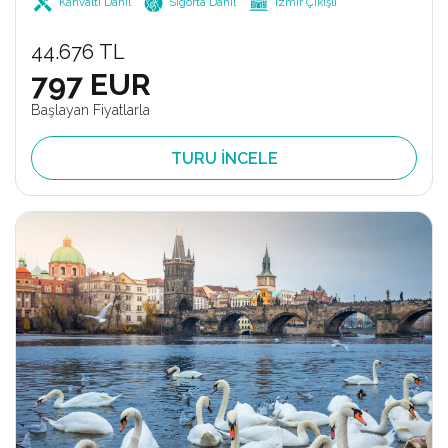
Kahvaltı Dahil
Sigorta Dahil
İzmir Çıkışlı
44.676 TL
797 EUR
Başlayan Fiyatlarla
TURU İNCELE