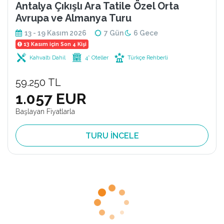
Antalya Çıkışlı Ara Tatile Özel Orta
Avrupa ve Almanya Turu
13 - 19 Kasım 2026
7 Gün
6 Gece
13 Kasım için Son 4 Kişi
Kahvaltı Dahil
4* Oteller
Türkçe Rehberli
59.250 TL
1.057 EUR
Başlayan Fiyatlarla
TURU İNCELE
Dresden - Berlin - Prag - Bratislava - Viyana - Karlovy Vary
Ankara’dan Direkt Dolu Dolu Berlın &
Prag & Vıyana V2
25 - 31 Ekim 2026
7 Gün
6 Gece