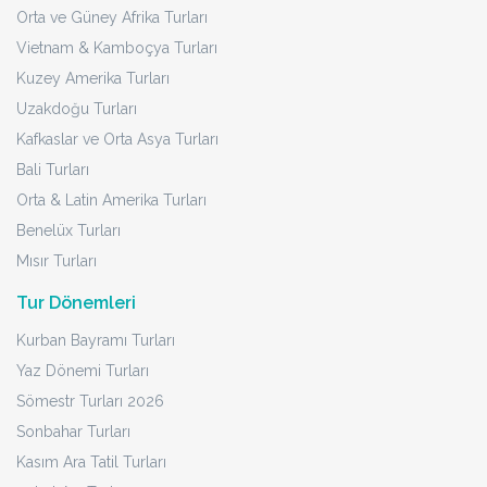
1.147 EUR
Başlayan Fiyatlarla
TURU İNCELE
Dresden - Münih - Estergon - Hallstatt - Berlin - Prag - Bratislava
- Viyana - Karlovy Vary - Budapeste
İzmir'den Direkt Sefer ile Büyük Orta
Avrupa ve Hallstatt Turu Rotası
3 - 10 Ekim 2026
8 Gün
7 Gece
Kahvaltı Dahil
4* Oteller
İzmir Çıkışlı
Kesin Kalkış
66.537 TL
1.187 EUR
Başlayan Fiyatlarla