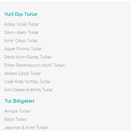
Sigorta Dahil
Ankara Çıkışlı
Türkçe Rehberli
61.492 TL
1.097 EUR
Başlayan Fiyatlarla
TURU İNCELE
Dresden - Estergon - Vişegrad - Seegrotte - Berlin - Prag -
Bratislava - Viyana - Karlovy Vary - Budapeste - Szentendre
İzmir'den Direkt Sefer ile Büyük Orta
Avrupa & Almanya Turu Rotası
22 - 28 Eylül 2026
7 Gün
6 Gece
22 Eylül için Son 4 Kişi
Kahvaltı Dahil
4* Oteller
İzmir Çıkışlı
Kesin Kalkış
64.295 TL