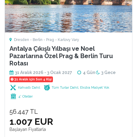
Dresden - Berlin - Prag - Karlovy Vary
Antalya Çıkışlı Yılbaşı ve Noel
Pazarlarına Özel Prag & Berlin Turu
Rotası
31 Aralık 2026 - 3 Ocak 2027
4 Gün
3 Gece
31 Aralık için Son 4 Kişi
Kahvaltı Dahil
Tüm Turlar Dahil, Ekstra Maliyet Yok
4* Oteller
56.447 TL
1.007 EUR
Başlayan Fiyatlarla