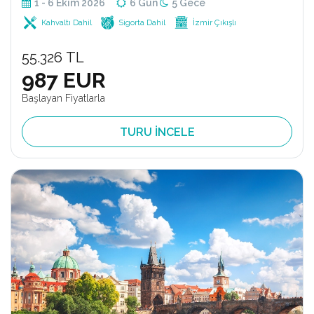
1 - 6 Ekim 2026
6 Gün
5 Gece
Kahvaltı Dahil
Sigorta Dahil
İzmir Çıkışlı
55.326 TL
987 EUR
Başlayan Fiyatlarla
TURU İNCELE