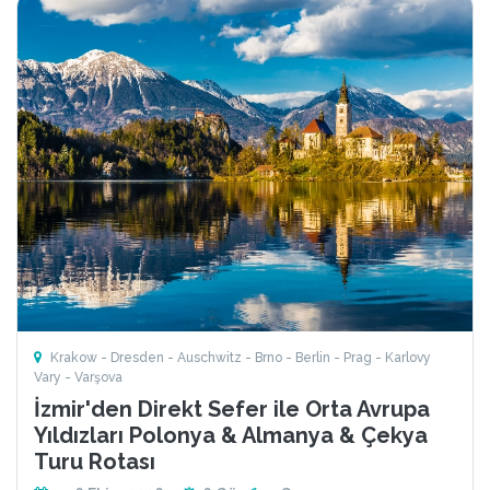
Krakow - Dresden - Auschwitz - Brno - Berlin - Prag - Karlovy
Vary - Varşova
İzmir'den Direkt Sefer ile Orta Avrupa
Yıldızları Polonya & Almanya & Çekya
Turu Rotası