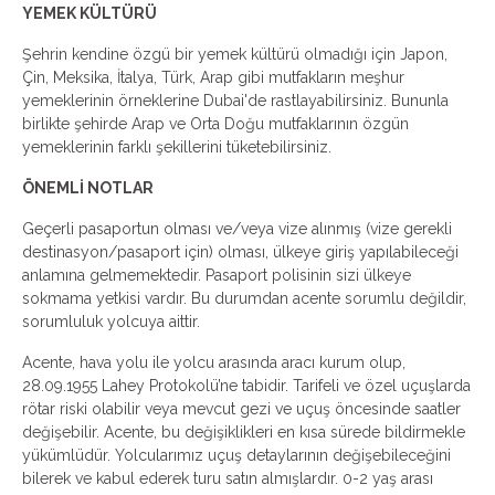
YEMEK KÜLTÜRÜ
Şehrin kendine özgü bir yemek kültürü olmadığı için Japon,
Çin, Meksika, İtalya, Türk, Arap gibi mutfakların meşhur
yemeklerinin örneklerine Dubai'de rastlayabilirsiniz. Bununla
birlikte şehirde Arap ve Orta Doğu mutfaklarının özgün
yemeklerinin farklı şekillerini tüketebilirsiniz.
ÖNEMLİ NOTLAR
Geçerli pasaportun olması ve/veya vize alınmış (vize gerekli
destinasyon/pasaport için) olması, ülkeye giriş yapılabileceği
anlamına gelmemektedir. Pasaport polisinin sizi ülkeye
sokmama yetkisi vardır. Bu durumdan acente sorumlu değildir,
sorumluluk yolcuya aittir.
Acente, hava yolu ile yolcu arasında aracı kurum olup,
28.09.1955 Lahey Protokolü’ne tabidir. Tarifeli ve özel uçuşlarda
rötar riski olabilir veya mevcut gezi ve uçuş öncesinde saatler
değişebilir. Acente, bu değişiklikleri en kısa sürede bildirmekle
yükümlüdür. Yolcularımız uçuş detaylarının değişebileceğini
bilerek ve kabul ederek turu satın almışlardır. 0-2 yaş arası