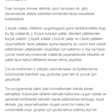
Fuar, kongre, konser, etkinlik, spor turnuvası vb. gibi
dönemlerde oteller belirtilen km’lerden fazla mesafede
kullanılabilir.
3 kişilik odalar, otellerin uygunluğuna göre verilebilmekte olup,
bu tip odalarda 3. Kişiye sunulan yatak, standart yataklardan
küçük olabilir. 3 kişilik odalar 1 büyük yatak ve 1 ilave yataktan
oluşmaktadır. İlave yataklar, açma-kapama ve coach bed olarak
adlandırılan yataklardan oluştukları için katılımcı 3. kişi ve/veya
çocuk rezervasyonlarında odalarda yaşanabilecek sıkışıklık ve
yatak tipini kabul ettiklerini beyan etmiş sayılırlar.
Çocuk indirimleri 2 yetişkin yanında kalan ve fiyatlandırma
bölümünde belirtilen yaş grubuna uyan tek (1) çocuk için
geçerlidir.
Tur programında dahil olan hizmetlerden otelde alınan
kahvaltılar, bulunulan ülkenin kahvaltı kültürüne uygun olarak ve
genelde kontinental kahvaltı olarak adlandırılan tereyağı, reçel,
ekmek, çay veya kahveden oluşan sınırlı bir menü ile
sunulmakta olup, gruplar için gruba tahsis edilmiş ayrı bir