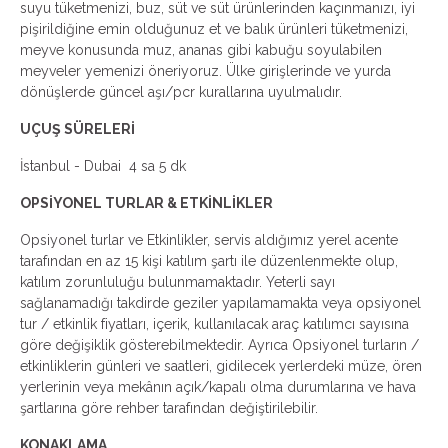
suyu tüketmenizi, buz, süt ve süt ürünlerinden kaçınmanızı, iyi
pişirildiğine emin olduğunuz et ve balık ürünleri tüketmenizi,
meyve konusunda muz, ananas gibi kabuğu soyulabilen
meyveler yemenizi öneriyoruz. Ülke girişlerinde ve yurda
dönüşlerde güncel aşı/pcr kurallarına uyulmalıdır.
UÇUŞ SÜRELERİ
İstanbul - Dubai 4 sa 5 dk
OPSİYONEL TURLAR & ETKİNLİKLER
Opsiyonel turlar ve Etkinlikler, servis aldığımız yerel acente
tarafından en az 15 kişi katılım şartı ile düzenlenmekte olup,
katılım zorunluluğu bulunmamaktadır. Yeterli sayı
sağlanamadığı takdirde geziler yapılamamakta veya opsiyonel
tur / etkinlik fiyatları, içerik, kullanılacak araç katılımcı sayısına
göre değişiklik gösterebilmektedir. Ayrıca Opsiyonel turların /
etkinliklerin günleri ve saatleri, gidilecek yerlerdeki müze, ören
yerlerinin veya mekânın açık/kapalı olma durumlarına ve hava
şartlarına göre rehber tarafından değiştirilebilir.
KONAKLAMA