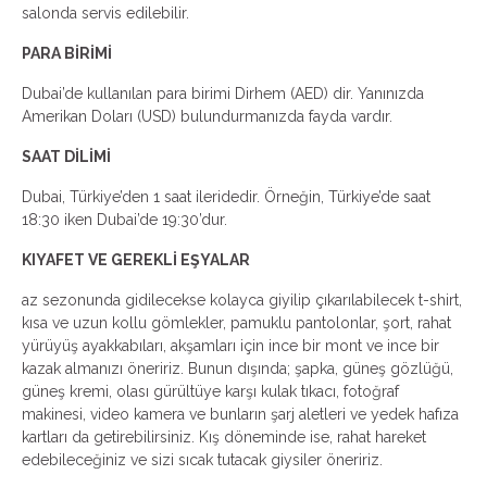
salonda servis edilebilir.
PARA BİRİMİ
Dubai’de kullanılan para birimi Dirhem (AED) dir. Yanınızda
Amerikan Doları (USD) bulundurmanızda fayda vardır.
SAAT DİLİMİ
Dubai, Türkiye’den 1 saat ileridedir. Örneğin, Türkiye’de saat
18:30 iken Dubai’de 19:30’dur.
KIYAFET VE GEREKLİ EŞYALAR
az sezonunda gidilecekse kolayca giyilip çıkarılabilecek t-shirt,
kısa ve uzun kollu gömlekler, pamuklu pantolonlar, şort, rahat
yürüyüş ayakkabıları, akşamları için ince bir mont ve ince bir
kazak almanızı öneririz. Bunun dışında; şapka, güneş gözlüğü,
güneş kremi, olası gürültüye karşı kulak tıkacı, fotoğraf
makinesi, video kamera ve bunların şarj aletleri ve yedek hafıza
kartları da getirebilirsiniz. Kış döneminde ise, rahat hareket
edebileceğiniz ve sizi sıcak tutacak giysiler öneririz.