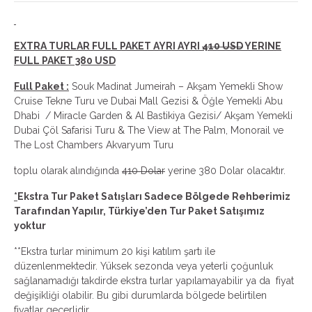
EXTRA TURLAR FULL PAKET AYRI AYRI
410 USD
YERINE
FULL PAKET 380 USD
Full Paket :
Souk Madinat Jumeirah – Akşam Yemekli Show
Cruise Tekne Turu ve Dubai Mall Gezisi & Öğle Yemekli Abu
Dhabi / Miracle Garden & Al Bastikiya Gezisi/ Akşam Yemekli
Dubai Çöl Safarisi Turu & The View at The Palm, Monorail ve
The Lost Chambers Akvaryum Turu
toplu olarak alındığında
410 Dolar
yerine 380 Dolar olacaktır.
*
Ekstra Tur Paket Satışları Sadece Bölgede Rehberimiz
Tarafından Yapılır, Türkiye’den Tur Paket Satışımız
yoktur
**Ekstra turlar minimum 20 kişi katılım şartı ile
düzenlenmektedir. Yüksek sezonda veya yeterli çoğunluk
sağlanamadığı takdirde ekstra turlar yapılamayabilir ya da fiyat
değişikliği olabilir. Bu gibi durumlarda bölgede belirtilen
fiyatlar geçerlidir.