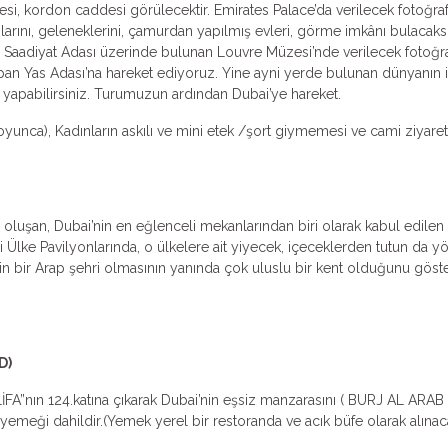
esi, kordon caddesi görülecektir. Emirates Palace’da verilecek fotoğra
rını, geleneklerini, çamurdan yapılmış evleri, görme imkânı bulacaks
 Saadiyat Adası üzerinde bulunan Louvre Müzesi’nde verilecek fotoğra
apan Yas Adası’na hareket ediyoruz. Yine ayni yerde bulunan dünyanın 
iş yapabilirsiniz. Turumuzun ardından Dubai’ye hareket.
yunca), Kadınların askılı ve mini etek /şort giymemesi ve cami ziyaret
luşan, Dubai’nin en eğlenceli mekanlarından biri olarak kabul edilen Glo
i Ülke Pavilyonlarında, o ülkelere ait yiyecek, içeceklerden tutun da yö
’nin bir Arap şehri olmasının yanında çok uluslu bir kent olduğunu gös
D)
FA”nın 124.katına çıkarak Dubai’nin eşsiz manzarasını ( BURJ AL A
meği dahildir.(Yemek yerel bir restoranda ve acık büfe olarak alınacak