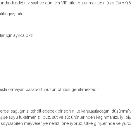
da dilediğiniz saat ve gün için VIP bilet bulunmaktadır. (120 Euro/165
fa giriş bileti
ar için ayrıca bkz.
dan eski olmayan pasaportunuzun olması gerekmektedir.
erde, sağlığınızı tehdit edecek bir sorun ile karşılaşılacağını düşünmü
işe suyu tüketmenizi, buz, süt ve süt ürünlerinden kaçınmanızı, iyi piş
oyulabilen meyveler yemenizi öneriyoruz. Ülke girişlerinde ve yurda 