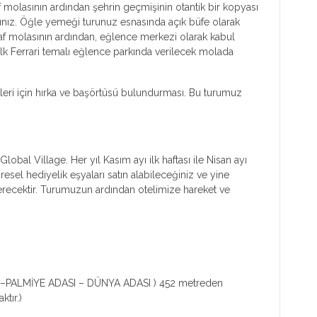
f molasının ardından şehrin geçmişinin otantik bir kopyası
ınız. Öğle yemeği turunuz esnasında açık büfe olarak
f molasının ardından, eğlence merkezi olarak kabul
ilk Ferrari temalı eğlence parkında verilecek molada
leri için hırka ve başörtüsü bulundurması. Bu turumuz
bal Village. Her yıl Kasım ayı ilk haftası ile Nisan ayı
resel hediyelik eşyaları satın alabileceğiniz ve yine
terecektir. Turumuzun ardından otelimize hareket ve
RAB –PALMİYE ADASI – DÜNYA ADASI ) 452 metreden
tır.)