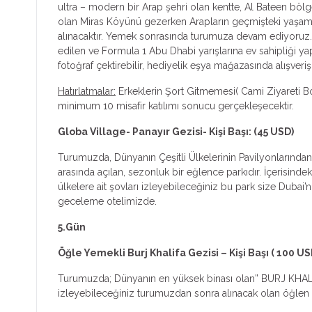
ultra – modern bir Arap şehri olan kentte, Al Bateen bölg
olan Miras Köyünü gezerken Arapların geçmişteki yaşamla
alınacaktır. Yemek sonrasında turumuza devam ediyoruz.
edilen ve Formula 1 Abu Dhabi yarışlarına ev sahipliği y
fotoğraf çektirebilir, hediyelik eşya mağazasında alışver
Hatırlatmalar:
Erkeklerin Şort Gitmemesi( Cami Ziyareti Bo
minimum 10 misafir katılımı sonucu gerçekleşecektir.
Globa Village- Panayır Gezisi- Kişi Başı: (45 USD)
Turumuzda, Dünyanın Çeşitli Ülkelerinin Pavilyonlarından o
arasında açılan, sezonluk bir eğlence parkıdır. İçerisindek
ülkelere ait şovları izleyebileceğiniz bu park size Dubai
geceleme otelimizde.
5.Gün
Öğle Yemekli Burj Khalifa Gezisi – Kişi Başı ( 100 US
Turumuzda; Dünyanın en yüksek binası olan” BURJ KHALİ
izleyebileceğiniz turumuzdan sonra alınacak olan öğlen ye