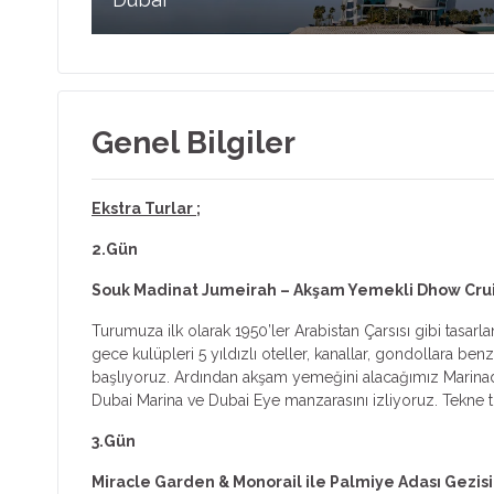
Dubai özellikle kış mevsiminde en çok tercih edilen
rotalardan biridir. Deniz kum güneş tatili, alışveriş, çöl
Genel Bilgiler
gezisi ve farklı şehir hayatı deneyimi özellikleri ile ön plan
çıkar.
Ekstra Turlar ;
2.Gün
Souk Madinat Jumeirah – Akşam Yemekli Dhow Cruis
Turumuza ilk olarak 1950’ler Arabistan Çarsısı gibi tasa
gece kulüpleri 5 yıldızlı oteller, kanallar, gondollara 
başlıyoruz. Ardından akşam yemeğini alacağımız Marina
Dubai Marina ve Dubai Eye manzarasını izliyoruz. Tekne 
3.Gün
Miracle Garden & Monorail ile Palmiye Adası Gezisi- 