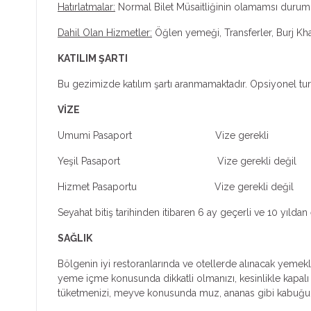
Hatırlatmalar:
Normal Bilet Müsaitliğinin olamamsı durumun
Dahil Olan Hizmetler:
Öğlen yemeği, Transferler, Burj Khali
KATILIM ŞARTI
Bu gezimizde katılım şartı aranmamaktadır. Opsiyonel turl
VİZE
Umumi Pasaport Vize gerekli
Yeşil Pasaport Vize gerekli değil
Hizmet Pasaportu Vize gerekli değil
Seyahat bitiş tarihinden itibaren 6 ay geçerli ve 10 yıl
SAĞLIK
Bölgenin iyi restoranlarında ve otellerde alınacak yemekl
yeme içme konusunda dikkatli olmanızı, kesinlikle kapalı ş
tüketmenizi, meyve konusunda muz, ananas gibi kabuğu s