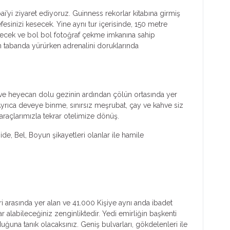
yi ziyaret ediyoruz. Guinness rekorlar kitabına girmiş
sinizi kesecek. Yine aynı tur içerisinde, 150 metre
ecek ve bol bol fotoğraf çekme imkanına sahip
n tabanda yürürken adrenalini doruklarında
li ve heyecan dolu gezinin ardından çölün ortasında yer
yrıca deveye binme, sınırsız meşrubat, çay ve kahve siz
araçlarımızla tekrar otelimize dönüş.
e, Bel, Boyun şikayetleri olanlar ile hamile
i arasında yer alan ve 41.000 Kişiye aynı anda ibadet
alabileceğiniz zenginliktedir. Yedi emirliğin başkenti
una tanık olacaksınız. Geniş bulvarları, gökdelenleri ile