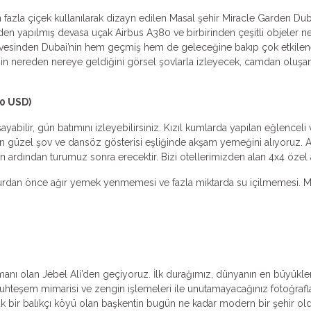
la çiçek kullanılarak dizayn edilen Masal şehir Miracle Garden Dubai’
yapılmış devasa uçak Airbus A380 ve birbirinden çeşitli objeler nefe
çevesinden Dubai’nin hem geçmiş hem de geleceğine bakıp çok etkilen
’nin nereden nereye geldiğini görsel şovlarla izleyecek, camdan oluşa
90 USD)
yabilir, gün batımını izleyebilirsiniz. Kızıl kumlarda yapılan eğlence
en güzel şov ve dansöz gösterisi eşliğinde akşam yemeğini alıyoruz. A
in ardından turumuz sonra erecektir. Bizi otellerimizden alan 4x4 özel 
 Turdan önce ağır yemek yenmemesi ve fazla miktarda su içilmemesi. Mid
manı olan Jebel Ali’den geçiyoruz. İlk durağımız, dünyanın en büyükler
teşem mimarisi ve zengin işlemeleri ile unutamayacağınız fotoğraflar 
 bir balıkçı köyü olan başkentin bugün ne kadar modern bir şehir olduğ