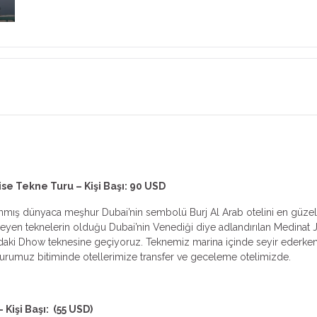
a
e Tekne Turu – Kişi Başı: 90 USD
rlanmış dünyaca meşhur Dubai’nin sembolü Burj Al Arab otelini en güzel
benzeyen teknelerin olduğu Dubai’nin Venediği diye adlandırılan Medina
daki Dhow teknesine geçiyoruz. Teknemiz marina içinde seyir ederke
turumuz bitiminde otellerimize transfer ve geceleme otelimizde.
Kişi Başı: (55 USD)