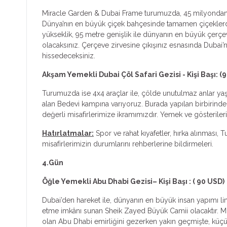
Miracle Garden & Dubai Frame turumuzda, 45 milyondan faz
Dünya’nın en büyük çiçek bahçesinde tamamen çiçeklerden 
yükseklik, 95 metre genişlik ile dünyanın en büyük çer
olacaksınız. Çerçeve zirvesine çıkışınız esnasında Dubai
hissedeceksiniz.
Akşam Yemekli Dubai Çöl Safari Gezisi - Kişi Başı: (
Turumuzda ise 4x4 araçlar ile, çölde unutulmaz anlar yaşa
alan Bedevi kampına varıyoruz. Burada yapılan birbirind
değerli misafirlerimize ikramımızdır. Yemek ve gösteriler
Hatırlatmalar:
Spor ve rahat kıyafetler, hırka alınması,
misafirlerimizin durumlarını rehberlerine bildirmeleri.
4.Gün
Öğle Yemekli Abu Dhabi Gezisi– Kişi Başı : ( 90 USD)
Dubai’den hareket ile, dünyanın en büyük insan yapımı li
etme imkânı sunan Sheik Zayed Büyük Camii olacaktır. Muh
olan Abu Dhabi emirliğini gezerken yakın geçmişte, küçük