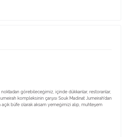
 noktadan görebileceğimiz, içinde dükkanlar, restoranlar,
t Jumeirah kompleksinin çarşısı Souk Madinat Jumeirah’dan
n açık büfe olarak aksam yemeğimizi alıp, muhteşem