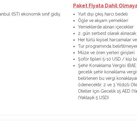
Paket Fiyata Dahil Olmay
tanbul (IST) ekonomik sınıf gidiş
Yurt dışı çıkış harcı bedeli
Öğle ve akşam yemekleri
Yemeklerde alınan içecekler
2. gün serbest olarak alınacak
Her türlü kişisel harcamalar ve 
Tur programında belirtilmeye
Müze ve ören yerleri girişleri
Şoför tipleri 5-10 USD / kişi ba
Şehir Konaklama Vergisi (BAE 
gecelik şehir konaklama vergis
belirlenen bu vergi konaklayan
ödenecektir. 2 ve 3 Yıldızlı Ot
Oteller İçin Gecelik 15 AED (Ya
(Yaklaşık 5 USD)