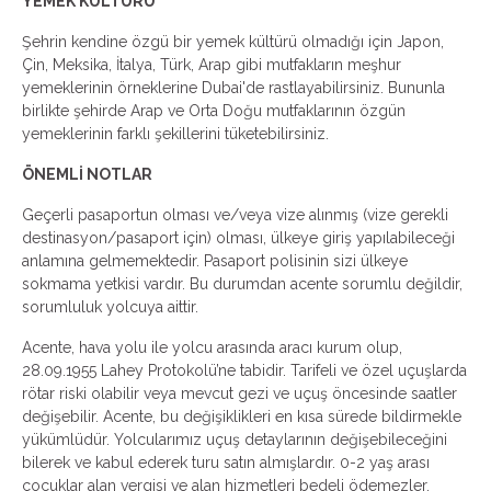
YEMEK KÜLTÜRÜ
Şehrin kendine özgü bir yemek kültürü olmadığı için Japon,
Çin, Meksika, İtalya, Türk, Arap gibi mutfakların meşhur
yemeklerinin örneklerine Dubai'de rastlayabilirsiniz. Bununla
birlikte şehirde Arap ve Orta Doğu mutfaklarının özgün
yemeklerinin farklı şekillerini tüketebilirsiniz.
ÖNEMLİ NOTLAR
Geçerli pasaportun olması ve/veya vize alınmış (vize gerekli
destinasyon/pasaport için) olması, ülkeye giriş yapılabileceği
anlamına gelmemektedir. Pasaport polisinin sizi ülkeye
sokmama yetkisi vardır. Bu durumdan acente sorumlu değildir,
sorumluluk yolcuya aittir.
Acente, hava yolu ile yolcu arasında aracı kurum olup,
28.09.1955 Lahey Protokolü’ne tabidir. Tarifeli ve özel uçuşlarda
rötar riski olabilir veya mevcut gezi ve uçuş öncesinde saatler
değişebilir. Acente, bu değişiklikleri en kısa sürede bildirmekle
yükümlüdür. Yolcularımız uçuş detaylarının değişebileceğini
bilerek ve kabul ederek turu satın almışlardır. 0-2 yaş arası
çocuklar alan vergisi ve alan hizmetleri bedeli ödemezler.