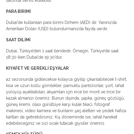
salonda servis edilebilir.
PARA BİRİMİ
Dubai’de kullanılan para birimi Dirhem (AED) dir. Yanınızda
Amerikan Doları (USD) bulundurmanızda fayda vardır.
SAAT DİLİMİ
Dubai, Türkiye’den 1 saat ileridedir. Örneğin, Türkiye’de saat
18:30 iken Dubai’de 19:30’dur.
KIYAFET VE GEREKLİ EŞYALAR
az sezonunda gidilecekse kolayca giyilip çıkarılabilecek t-shirt,
kısa ve uzun kollu gömlekler, pamuklu pantolonlar, şort, rahat
yürüyüş ayakkabıları, akşamları için ince bir mont ve ince bir
kazak almanızı öneririz. Bunun dışında; şapka, güneş gözlüğü,
güneş kremi, olası gürültüye karşı kulak tıkacı, fotoğraf
makinesi, video kamera ve bunların şarj aletleri ve yedek hafıza
kartları da getirebilirsiniz. Kış döneminde ise, rahat hareket
edebileceğiniz ve sizi sıcak tutacak giysiler öneririz.