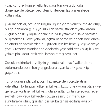
Fuar, kongre, konser, etkinlik, spor turnuvası vb. gibi
dönemlerde oteller belirtilen km’lerden fazla mesafede
kullanılabilir.
3 kişilik odalar, otellerin uygunluğuna göre verilebilmekte olup,
bu tip odalarda 3. Kişiye sunulan yatak, standart yataklardan
küçük olabilir. 3 kişilik odalar 1 büyük yatak ve 1 ilave yataktan
oluşmaktadır. İlave yataklar, açma-kapama ve coach bed olarak
adlandırılan yataklardan oluştukları için katılımcı 3. kişi ve/veya
çocuk rezervasyonlarında odalarda yaşanabilecek sıkışıklık ve
yatak tipini kabul ettiklerini beyan etmiş sayılırlar.
Çocuk indirimleri 2 yetişkin yanında kalan ve fiyatlandırma
bölümünde belirtilen yaş grubuna uyan tek (1) çocuk için
geçerlidir.
Tur programında dahil olan hizmetlerden otelde alınan
kahvaltılar, bulunulan ülkenin kahvaltı kültürüne uygun olarak ve
genelde kontinental kahvaltı olarak adlandırılan tereyağı, reçel,
ekmek, çay veya kahveden oluşan sınırlı bir menü ile
sunulmakta olup, gruplar için gruba tahsis edilmiş ayrı bir