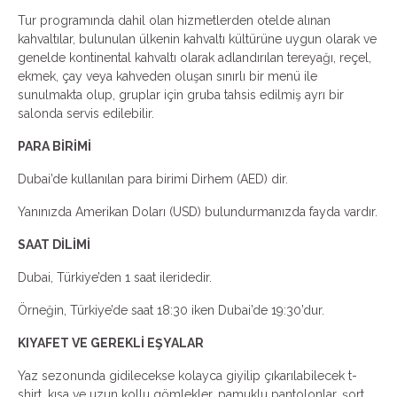
Tur programında dahil olan hizmetlerden otelde alınan
kahvaltılar, bulunulan ülkenin kahvaltı kültürüne uygun olarak ve
genelde kontinental kahvaltı olarak adlandırılan tereyağı, reçel,
ekmek, çay veya kahveden oluşan sınırlı bir menü ile
sunulmakta olup, gruplar için gruba tahsis edilmiş ayrı bir
salonda servis edilebilir.
PARA BİRİMİ
Dubai’de kullanılan para birimi Dirhem (AED) dir.
Yanınızda Amerikan Doları (USD) bulundurmanızda fayda vardır.
SAAT DİLİMİ
Dubai, Türkiye’den 1 saat ileridedir.
Örneğin, Türkiye’de saat 18:30 iken Dubai’de 19:30’dur.
KIYAFET VE GEREKLİ EŞYALAR
Yaz sezonunda gidilecekse kolayca giyilip çıkarılabilecek t-
shirt, kısa ve uzun kollu gömlekler, pamuklu pantolonlar, şort,