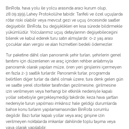
BinRota, hava yolu ile yolcu arasında aracı kurum olup,
28.09.1955 Lahey Protokolü’ne tabidir. Tarifeli ve özel uçuşlarda
rötar riski olabilir veya mevcut gezi ve uçuş öncesinde saatler
değişebilir. BinRota, bu değişiklikleri en kısa sürede bildirmekle
yükümlüdür. Yolcularımız uçuş detaylarının değişebileceğini
bilerek ve kabul ederek turu satın almışlardır. 0-2 yaş arası
çocuklar alan vergisi ve alan hizmetleri bedeli ödemezler.
Tur paketine dâhil olan panoramik şehir turları, şehirlerin genel
tanıtımı için düzenlenen ve araç içinden rehber anlatımıyla
panoramik olarak yapılan müze, ören yeri girişlerini içermeyen
en fazla 2-3 saatlik turlardır. Panoramik turlar, programda
belirtilen diğer turlar da dahil olmak üzere, tura denk gelen gün
ve saatte yerel otoriteler tarafından gezilmesine, girilmesine
izin verilmeyen veya herhangi bir etkinlik nedeniyle kapalı
yollar sebebiyle gerçekleşmediği takdirde, keza hava şartları
nedeniyle turun yapılması imkânsız hale geldiği durumlarda
bahse konu turların yapılamamasından BinRota sorumlu
değildir. Bazı turlar kapalı yollar veya araç girişine izin
verilmeyen noktalarda imkanlar dahilinde toplu taşıma veya
yaya olarak yapılabilir.