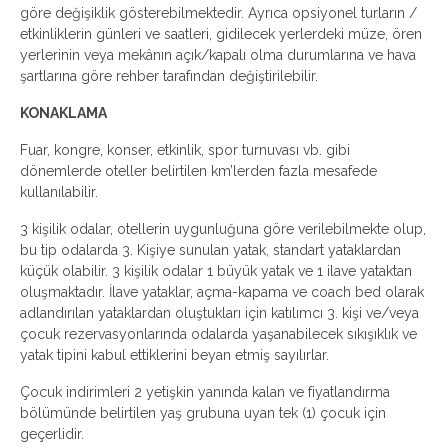
göre değişiklik gösterebilmektedir. Ayrıca opsiyonel turların /
etkinliklerin günleri ve saatleri, gidilecek yerlerdeki müze, ören
yerlerinin veya mekânın açık/kapalı olma durumlarına ve hava
şartlarına göre rehber tarafından değiştirilebilir.
KONAKLAMA
Fuar, kongre, konser, etkinlik, spor turnuvası vb. gibi
dönemlerde oteller belirtilen km’lerden fazla mesafede
kullanılabilir.
3 kişilik odalar, otellerin uygunluğuna göre verilebilmekte olup,
bu tip odalarda 3. Kişiye sunulan yatak, standart yataklardan
küçük olabilir. 3 kişilik odalar 1 büyük yatak ve 1 ilave yataktan
oluşmaktadır. İlave yataklar, açma-kapama ve coach bed olarak
adlandırılan yataklardan oluştukları için katılımcı 3. kişi ve/veya
çocuk rezervasyonlarında odalarda yaşanabilecek sıkışıklık ve
yatak tipini kabul ettiklerini beyan etmiş sayılırlar.
Çocuk indirimleri 2 yetişkin yanında kalan ve fiyatlandırma
bölümünde belirtilen yaş grubuna uyan tek (1) çocuk için
geçerlidir.