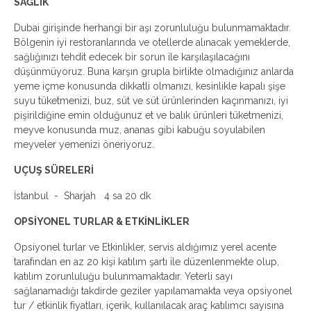
SAĞLIK
Dubai girişinde herhangi bir aşı zorunluluğu bulunmamaktadır.
Bölgenin iyi restoranlarında ve otellerde alınacak yemeklerde,
sağlığınızı tehdit edecek bir sorun ile karşılaşılacağını
düşünmüyoruz. Buna karşın grupla birlikte olmadığınız anlarda
yeme içme konusunda dikkatli olmanızı, kesinlikle kapalı şişe
suyu tüketmenizi, buz, süt ve süt ürünlerinden kaçınmanızı, iyi
pişirildiğine emin olduğunuz et ve balık ürünleri tüketmenizi,
meyve konusunda muz, ananas gibi kabuğu soyulabilen
meyveler yemenizi öneriyoruz.
UÇUŞ SÜRELERİ
İstanbul - Sharjah 4 sa 20 dk
OPSİYONEL TURLAR & ETKİNLİKLER
Opsiyonel turlar ve Etkinlikler, servis aldığımız yerel acente
tarafından en az 20 kişi katılım şartı ile düzenlenmekte olup,
katılım zorunluluğu bulunmamaktadır. Yeterli sayı
sağlanamadığı takdirde geziler yapılamamakta veya opsiyonel
tur / etkinlik fiyatları, içerik, kullanılacak araç katılımcı sayısına