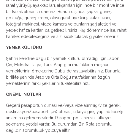
rahat yürüyüş ayakkabıları, akşamları için ince bir mont ve ince
bir kazak almanızı öneririz. Bunun dışında; şapka, güneş
gözlüğü, güneş kremi, olası gürültüye karşı kulak tıkacı,
fotoğraf makinesi, video kamera ve bunların şarj aletleri ve
yedek hafıza kartları da getirebilirsiniz. Kış döneminde ise, rahat
hareket edebileceğiniz ve sizi sıcak tutacak giysiler öneririz.
YEMEK KÜLTÜRÜ
Şehrin kendine özgü bir yemek kültürü olmadığı için Japon,
Çin, Meksika, İtalya, Türk, Arap gibi mutfakların meşhur
yemeklerinin örneklerine Dubai'de rastlayabilirsiniz. Bununla
birlikte şehirde Arap ve Orta Doğu mutfaklarının özgün
yemeklerinin farklı şekillerini tüketebilirsiniz..
ÖNEMLİ NOTLAR
Geçerli pasaportun olması ve/veya vize alınmış (vize gerekli
destinasyon/pasaport için) olması, ülkeye giriş yapılabileceği
anlamına gelmemektedir. Pasaport polisinin sizi ülkeye
sokmama yetkisi vardır. Bu durumdan Bin Rota sorumlu
değildir, sorumluluk yolcuya aittir.